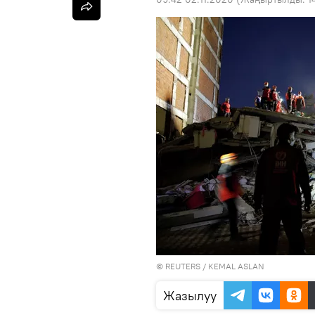
©
REUTERS
/ KEMAL ASLAN
Жазылуу