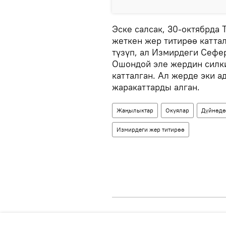
Эске салсак, 30-октябрда 
жеткен жер титирөө катта
түзүп, ал Измирдеги Сеф
Ошондой эле жердин силк
катталган. Ал жерде эки а
жаракаттарды алган.
Жаңылыктар
Окуялар
Дүйнөдө
Измирдеги жер титирөө