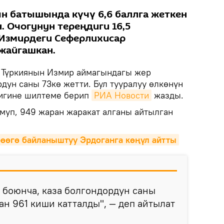
н батышында күчү 6,6 баллга жеткен
. Очогунун тереңдиги 16,5
 Измирдеги Сеферлихисар
жайгашкан.
Түркиянын Измир аймагындагы жер
дун саны 73кө жетти. Бул тууралуу өлкөнүн
тигине шилтеме берип
РИА Новости
жазды.
умуп, 949 жаран жаракат алганы айтылган
өөгө байланыштуу Эрдоганга көңүл айтты
 боюнча, каза болгондордун саны
ан 961 киши катталды", — деп айтылат