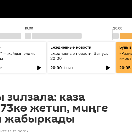
19:00
20:00
р
Ежедневные новости
Будь в
а" — жайдын элдик
Ежедневные новости. Выпуск
«Разме
сы
20:00
имеет
экспер
20:00
20:05
мин
4 мин
Росси
образ
 зилзала: каза
73кө жетип, миңге
м жабыркады
4:27 14.12.2021
)