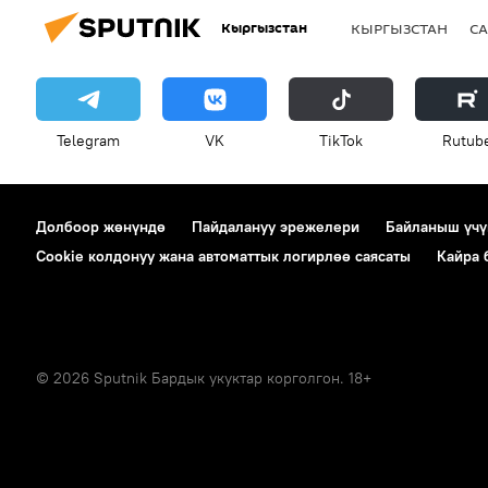
Кыргызстан
КЫРГЫЗСТАН
СА
Telegram
VK
ТikТоk
Rutub
Долбоор жөнүндө
Пайдалануу эрежелери
Байланыш үчү
Cookie колдонуу жана автоматтык логирлөө саясаты
Кайра
© 2026 Sputnik Бардык укуктар корголгон. 18+