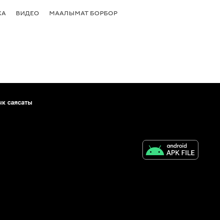
КА
ВИДЕО
МААЛЫМАТ БОРБОР
ык саясаты