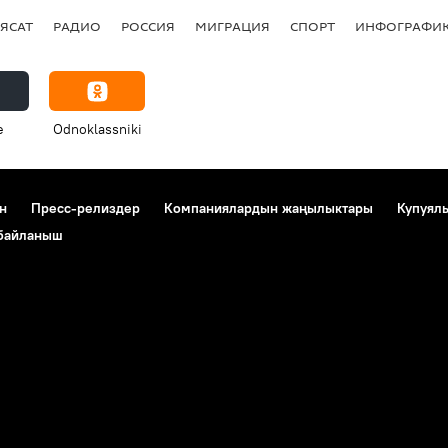
ЯСАТ
РАДИО
РОССИЯ
МИГРАЦИЯ
СПОРТ
ИНФОГРАФИ
e
Odnoklassniki
н
Пресс-релиздер
Компаниялардын жаңылыктары
Купуял
 байланыш