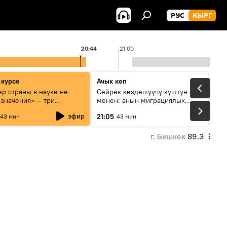
РУС
КЫРГ
20:44
21:00
 курсе
Ачык кеп
р страны в науке не
Сейрек кездешүүчү куштун изи
 значения» — три
менен: анын миграциялык
та о сотрудничестве
жолу эмнеден кабар берет?
эфир
21:05
43 мин
43 мин
и и Кыргызстана в
овании и исследованиях
г. Бишкек
89.3