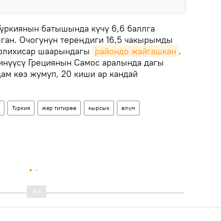
Түркиянын батышында күчү 6,6 баллга
лган. Очогунун тереңдиги 16,5 чакырымды
ерлихисар шаарындагы
райондо жайгашкан
.
инүүсү Грециянын Самос аралында дагы
дам көз жумуп, 20 киши ар кандай
Түркия
жер титирөө
кырсык
өлүм