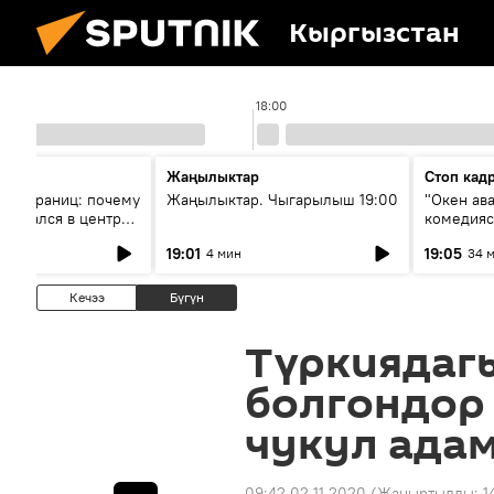
Кыргызстан
18:00
Жаңылыктар
Стоп кад
без границ: почему
Жаңылыктар. Чыгарылыш 19:00
"Окен ав
оказался в центре
комедия
знеса
19:01
19:05
4 мин
34 
Кечээ
Бүгүн
Түркиядагы
болгондор 
чукул ада
09:42 02.11.2020
(Жаңыртылды:
1