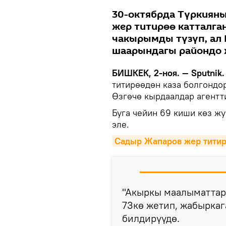
30-октябрда Түркияны
жер титирөө катталган
чакырымды түзүп, ал
шаарындагы райондо 
БИШКЕК, 2-ноя. — Sputnik.
титирөөдөн каза болгондор
Өзгөчө кырдаалдар агент
Буга чейин 69 киши көз ж
эле.
Садыр Жапаров жер титир
"Акыркы маалыматтар
73кө жетип, жабыркаг
билдирүүдө.