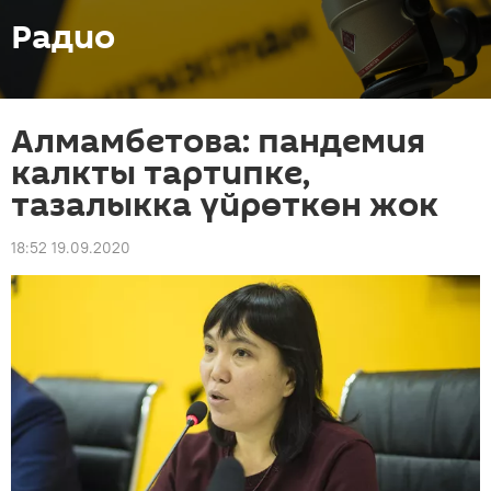
Радио
Алмамбетова: пандемия
калкты тартипке,
тазалыкка үйрөткөн жок
18:52 19.09.2020