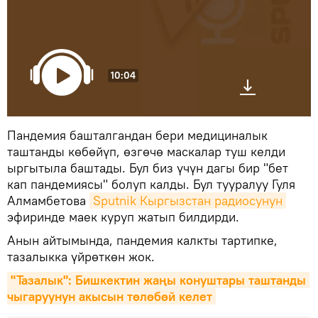
10:04
Пандемия башталгандан бери медициналык
таштанды көбөйүп, өзгөчө маскалар туш келди
ыргытыла баштады. Бул биз үчүн дагы бир "бет
кап пандемиясы" болуп калды. Бул тууралуу Гуля
Алмамбетова
Sputnik Кыргызстан радиосунун
эфиринде маек куруп жатып билдирди.
Анын айтымында, пандемия калкты тартипке,
тазалыкка үйрөткөн жок.
"Тазалык": Бишкектин жаңы конуштары таштанды 
чыгаруунун акысын төлөбөй келет