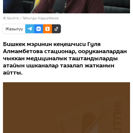
©
Sputnik / Табылды Кадырбеков
Жазылуу
Бишкек мэринин кеңешчиси Гуля
Алмамбетова стационар, ооруканалардан
чыккан медициналык таштандыларды
атайын ишканалар тазалап жатканын
айтты.