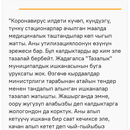
"Коронавирус илдети күчөп, күндүзгү,
түнкү стационарлар ачылган маалда
медициналык таштандылар көп чыгып
жатты. Аны утилизациялоонун өзүнүн
эрежеси бар. Бул калдыктарды ар ким эле
тазалай бербейт. Жадагалса "Тазалык"
муниципалдык ишканасынын буга
уруксаты жок. Өзгөчө кырдаалдар
министрлиги тарабынан атайын тендер
менен тандалып алынган ишканалар
тазалап жатышты. Жашырганда эмне,
оору жугузуп алабызбы деп калдыктарга
жологондон да корктук. Аны алып
кетүүчү ишкана бир саат кечиксе эле,
качан алып кетет деп чый-пыйыбыз