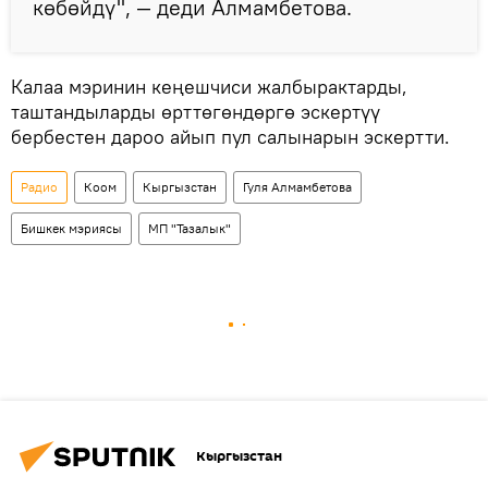
көбөйдү", — деди Алмамбетова.
Калаа мэринин кеңешчиси жалбырактарды,
таштандыларды өрттөгөндөргө эскертүү
бербестен дароо айып пул салынарын эскертти.
Радио
Коом
Кыргызстан
Гуля Алмамбетова
Бишкек мэриясы
МП "Тазалык"
Кыргызстан