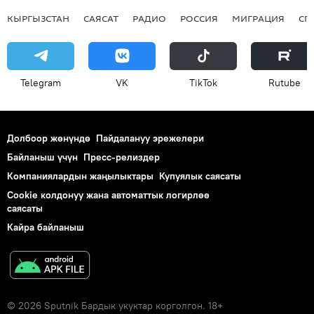
КЫРГЫЗСТАН
САЯСАТ
РАДИО
РОССИЯ
МИГРАЦИЯ
СП
Telegram
VK
ТikТоk
Rutube
Долбоор жөнүндө
Пайдалануу эрежелери
Байланыш үчүн
Пресс-релиздер
Компаниялардын жаңылыктары
Купуялык саясаты
Cookie колдонуу жана автоматтык логирлөө
саясаты
Кайра байланыш
© 2026 Sputnik Бардык укуктар корголгон. 18+