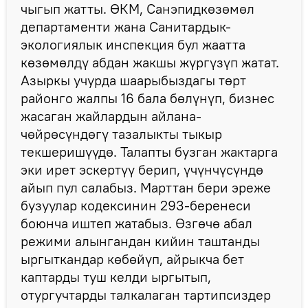
чыгып жатты. ӨКМ, Санэпидкөзөмөл
департаменти жана Санитардык-
экологиялык инспекция бул жаатта
көзөмөлдү абдан жакшы жүргүзүп жатат.
Азыркы учурда шаарыбыздагы төрт
районго жалпы 16 бала бөлүнүп, бизнес
жасаган жайлардын айлана-
чөйрөсүндөгү тазалыкты тыкыр
текшеришүүдө. Талапты бузган жактарга
эки ирет эскертүү берип, үчүнчүсүндө
айып пул салабыз. Марттан бери эреже
бузуулар кодексинин 293-беренеси
боюнча иштеп жатабыз. Өзгөчө абал
режими алынгандан кийин таштанды
ыргыткандар көбөйүп, айрыкча бет
каптарды туш келди ыргытып,
отургучтарды талкалаган тартипсиздер