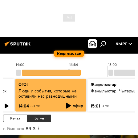
КЫРГ
Кыргызстан
14:00
14:34
15:00
ОГО!
Жаңылыктар
уск
Люди и события, которые не
Жаңылыктар. Чыгарыл
оставили нас равнодушными
эфир
14:04
15:01
38 мин
3 мин
Кечээ
Бүгүн
г. Бишкек
89.3