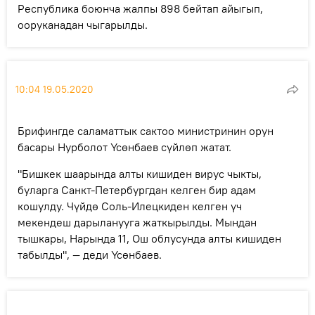
Республика боюнча жалпы 898 бейтап айыгып,
ооруканадан чыгарылды.
10:04 19.05.2020
Брифингде саламаттык сактоо министринин орун
басары Нурболот Үсөнбаев сүйлөп жатат.
"Бишкек шаарында алты кишиден вирус чыкты,
буларга Санкт-Петербургдан келген бир адам
кошулду. Чүйдө Соль-Илецкиден келген үч
мекендеш дарыланууга жаткырылды. Мындан
тышкары, Нарында 11, Ош облусунда алты кишиден
табылды", — деди Үсөнбаев.