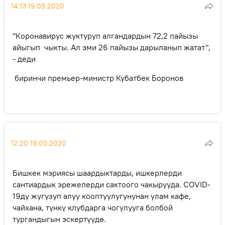
14:13 19.05.2020
"Коронавирус жуктуруп алгандардын 72,2 пайызы
айыгып чыкты. Ал эми 26 пайызы дарыланып жатат",
- деди
биринчи премьер-министр Кубатбек Боронов
12:20 19.05.2020
Бишкек мэриясы шаардыктарды, ишкерлерди
сантиардык эрежелерди сактоого чакырууда. COVID-
19ду жугузуп алуу кооптуулугунунан улам кафе,
чайхана, түнкү клубдарга чогулууга болбой
тургандыгын эскертүүдө.