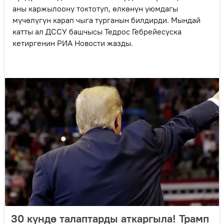
аны каржылоону токтотуп, өлкөнүн уюмдагы
мүчөлүгүн карап чыга турганын билдирди. Мындай
катты ал ДССУ башчысы Тедрос Гебрейесуска
кетиргенин РИА Новости жазды.
30 күндө талаптарды аткаргыла! Трамп