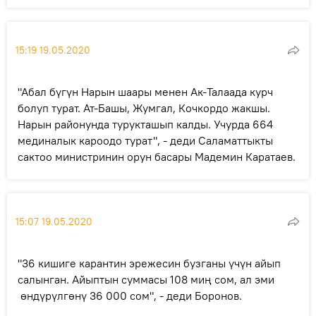
15:19 19.05.2020
"Абал бүгүн Нарын шаары менен Ак-Талаада курч
болуп турат. Ат-Башы, Жумгал, Кочкордо жакшы.
Нарын районунда турукташып калды. Учурда 664
мединалык кароодо турат", - деди Саламаттыкты
сактоо министринин орун басары Мадемин Каратаев.
15:07 19.05.2020
"36 кишиге карантин эрежесин бузганы үчүн айып
салынган. Айыптын суммасы 108 миң сом, ал эми
өндүрүлгөнү 36 000 сом", - деди Боронов.