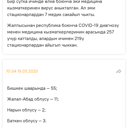
Бир сутка ичинде өлкө боюнча эки медицина
кызматкеринен вирус аныкталган. Ал эми
стационарлардан 7 медик сакайып чыкты.
Жалпысынан республика боюнча COVID-19 диагнозу
менен медицина кызматкерлеринин арасында 257
учур катталды, алардын ичинен 219у
стационарлардан айыгып чыккан.
10:04 19.05.2020
Бишкек шаарында — 55;
Жалал-Абад облусу — 11;
Нарын облусу — 2;
Баткен облусу — 3.