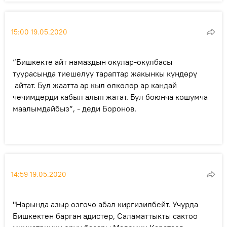
15:00 19.05.2020
“Бишкекте айт намаздын окулар-окулбасы
туурасында тиешелүү тараптар жакынкы күндөрү
айтат. Бул жаатта ар кыл өлкөлөр ар кандай
чечимдерди кабыл алып жатат. Бул боюнча кошумча
маалымдайбыз”, - деди Боронов.
14:59 19.05.2020
"Нарында азыр өзгөчө абал киргизилбейт. Учурда
Бишкектен барган адистер, Саламаттыкты сактоо