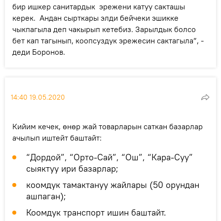
бир ишкер санитардык эрежени катуу сакташы
керек. Андан сырткары элди бейчеки эшикке
чыкпагыла деп чакырып кетебиз. Зарылдык болсо
бет кап тагынып, коопсуздук эрежесин сактагыла”, -
деди Боронов.
14:40 19.05.2020
Кийим кечек, өнөр жай товарларын саткан базарлар
ачылып иштейт баштайт:
“Дордой”, “Орто-Сай”, “Ош”, “Кара-Суу”
сыяктуу ири базарлар;
коомдук тамактануу жайлары (50 орундан
ашпаган);
Коомдук транспорт ишин баштайт.