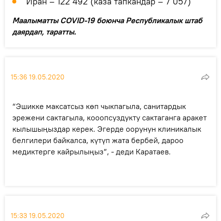
Иран – 122 492 (каза тапкандар – 7 057)
Маалыматты COVID-19 боюнча Республикалык штаб
даярдап, таратты.
15:36 19.05.2020
“Эшикке максатсыз көп чыкпагыла, санитардык
эрежени сактагыла, кооопсуздукту сактаганга аракет
кылышыңыздар керек. Эгерде оорунун клиникалык
белгилери байкалса, күтүп жата бербей, дароо
медиктерге кайрылыңыз”, - деди Каратаев.
15:33 19.05.2020