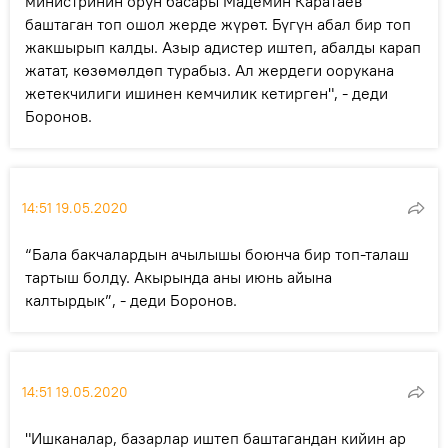
министринин орун басары Мадемин Каратаев
баштаган топ ошол жерде жүрөт. Бүгүн абал бир топ
жакшырып калды. Азыр адистер иштеп, абалды карап
жатат, көзөмөлдөп турабыз. Ал жердеги оорукана
жетекчилиги ишинен кемчилик кетирген", - деди
Боронов.
14:51 19.05.2020
“Бала бакчалардын ачылышы боюнча бир топ-талаш
тартыш болду. Акырында аны июнь айына
калтырдык”, - деди Боронов.
14:51 19.05.2020
"Ишканалар, базарлар иштеп баштагандан кийин ар