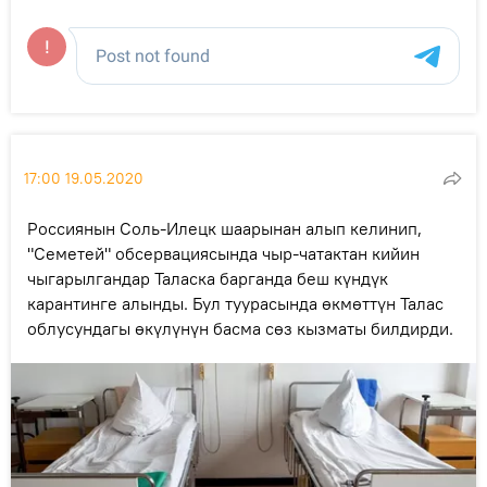
17:00 19.05.2020
Россиянын Соль-Илецк шаарынан алып келинип,
"Семетей" обсервациясында чыр-чатактан кийин
чыгарылгандар Таласка барганда беш күндүк
карантинге алынды. Бул туурасында өкмөттүн Талас
облусундагы өкүлүнүн басма сөз кызматы билдирди.