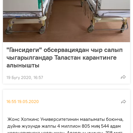
"Гансидеги" обсервациядан чыр салып
чыгарылгандар Таластан карантинге
алынышты
19 Бугу 2020, 16:57
16:55 19.05.2020
Жонс Хопкинс Университетинин маалыматы боюнча,
дүйнө жүзүндө жалпы 4 миллион 805 миӊ 544 адам
коронавируска чалдыккан. Алардын ичинен 318 миӊ