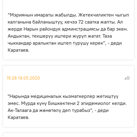
“Мэриянын имараты жабылды. Жетекчиликтен чыгып
калганына байланыштуу, кечээ 72 саатка жапты. Ал
жерде Нарын райондук админстрациясы да бар экен.
Андыктан, текшерүү иштери жүрүп жатат. Таза
чыккандар аралыктан иштеп турушу керек”, - деди
Каратаев.
15:26 19.05.2020
"Нарында медициналык кызматкерлер жетиштүү
эмес. Мурда күнү Бишкектени 2 эпидемиолог келди.
Ак-Талаага да жөнөтөлү деп турабыз", - деди
Каратаев.