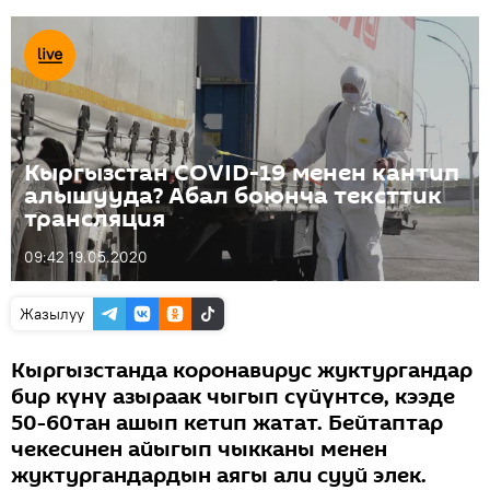
Кыргызстан COVID-19 менен кантип
алышууда? Абал боюнча тексттик
трансляция
09:42 19.05.2020
Жазылуу
Кыргызстанда коронавирус жуктургандар
бир күнү азыраак чыгып сүйүнтсө, кээде
50-60тан ашып кетип жатат. Бейтаптар
чекесинен айыгып чыкканы менен
жуктургандардын аягы али сууй элек.