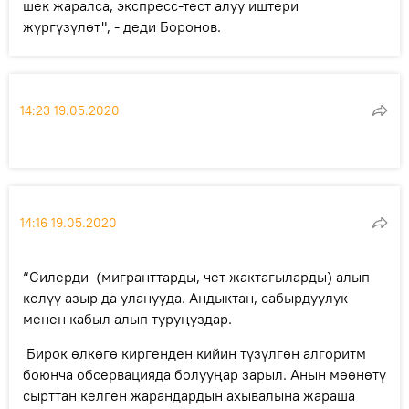
шек жаралса, экспресс-тест алуу иштери
жүргүзүлөт", - деди Боронов.
14:23 19.05.2020
14:16 19.05.2020
“Силерди (мигранттарды, чет жактагыларды) алып
келүү азыр да уланууда. Андыктан, сабырдуулук
менен кабыл алып туруңуздар.
Бирок өлкөгө киргенден кийин түзүлгөн алгоритм
боюнча обсервацияда болууңар зарыл. Анын мөөнөтү
сырттан келген жарандардын ахывалына жараша