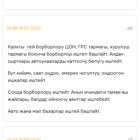
14:38 19.05.2020
Калкты тей борборлору ЦОН, ГРС тармагы, курулуш
тармагы боюнча борборлор иштеп баштайт. Андан
сырткары автоунааларды каттоочу бөлүгү иштейт.
Бут кийим, саат оңдоо, эмерек чогултуу, оңдоогон
ишкалар иштейт.
Соода борборлору иштейт. Анын ичиндеги тамак-аш
жайлары, балдар ойноочу аянттар иштебейт.
Авто жана мал базарлар иштей баштайт.
14:33 19.05.2020