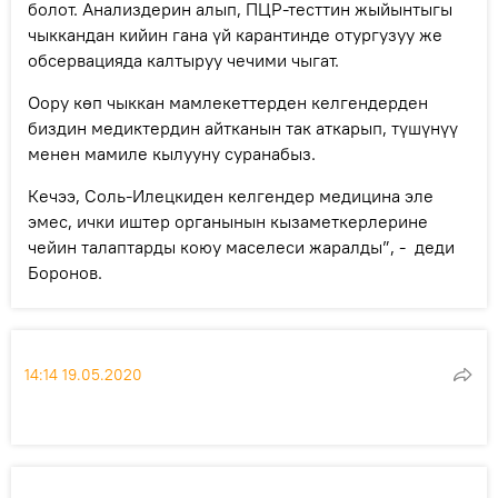
болот. Анализдерин алып, ПЦР-тесттин жыйынтыгы
чыккандан кийин гана үй карантинде отургузуу же
обсервацияда калтыруу чечими чыгат.
Оору көп чыккан мамлекеттерден келгендерден
биздин медиктердин айтканын так аткарып, түшүнүү
менен мамиле кылууну суранабыз.
Кечээ, Соль-Илецкиден келгендер медицина эле
эмес, ички иштер органынын кызаметкерлерине
чейин талаптарды коюу маселеси жаралды”, - деди
Боронов.
14:14 19.05.2020