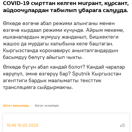
COVID-19 сырттан келген мигрант, курсант,
айдоочулардан табылып убарага салууда.
Өлкөдө өзгөчө абал режими алынганы менен
өзгөчө кырдаал режими күчүндө. Айрым мекеме,
ишканалардын жумушу жанданып, Бишкектеги
жашоо да мурдагы калыбына келе баштаган.
Кыргызстанда коронавирус аныкталгандардын
басымдуу бөлүгү айыгып чыкты.
Өлкөдө бүгүн абал кандай болот? Кандай чаралар
көрүлүп, эмне өзгөрүү бар? Sputnik Кыргызстан
агенттиги бардык маалыматты тексттик
трансляцияга сыйдырмакчы.
Алгач жаңылары
Алгач эскилери
19:46 19.05.2020