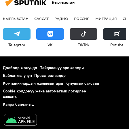
Кыргызстан
КЫРГЫЗСТАН
САЯСАТ
РАДИО
РОССИЯ
МИГРАЦИЯ
СП
Telegram
VK
ТikТоk
Rutube
Долбоор жөнүндө
Пайдалануу эрежелери
Байланыш үчүн
Пресс-релиздер
Компаниялардын жаңылыктары
Купуялык саясаты
Cookie колдонуу жана автоматтык логирлөө
саясаты
Кайра байланыш