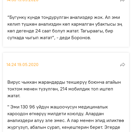
“Бүгүнкү күндө тоңдурулган анализдер жок. Ал эми
келип түшкөн анализдин көп кармалган убактысы эң
көп дегенде 24 саат болуп жатат. Тагыраагы, бир
суткада чыгып жатат”, - деди Боронов.
14:24 19.05.2020
Вирус чыккан жарандарды текшерүү боюнча атайын
токтом менен түзүлгөн, 214 мобилдик топ иштеп
жатат.
" Эми 130 96 үйдүн жашоочусун медициналык
кароодон өткөрүү милдети коюлду. Алардан
анализдери алуу эле эмес. А лар менен эпид иликтөө
жүргүзүп, абалын сурап, кеңештерин берет. Эгерде