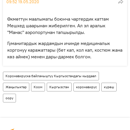
09:52 19.05.2020
Өкмөттүн маалыматы боюнча чартердик каттам
Мешхед шаарынан жиберилген. Ал эл аралык
"Манас" аэропортунан тапшырылды.
Гуманитардык жардамдын ичинде медициналык
коргонуу каражаттары (бет кап, кол кап, костюм жана
көз айнек) менен дары-дармек болгон.
Коронавируска байланыштуу Кыргызстандагы кырдаал
Жаңылыктар
Коом
Кыргызстан
коронавирус
күрөш
оору