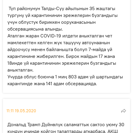
Түп районунун Талды-Суу айылынын 35 жаштагы
тургуну үй карантининин эрежелерин бузгандыгы
үчүн облустук бириккен ооруканасынын
обсервациясына алынды.
Аталган жаран COVID-19 илдети аныкталган чет
мамлекеттен келген жүк ташуучу автоунаанын
айдоочусу менен байланышта болуп 7-майда үй
карантинине жиберилген. Бирок майдын 17 жана
18инде үй карантининин эрежелерин бузгандыгы
аныкталган.
Учурда облус боюнча 1 миң 803 адам үй шартындагы
карантинде жана 141 адам обсервацияда.
11:11 19.05.2020
Дональд Трамп Дүйнөлүк саламаттык сактоо уюму 30
күндүн ичинде койгон талаптарды аткарбаса, АКШ