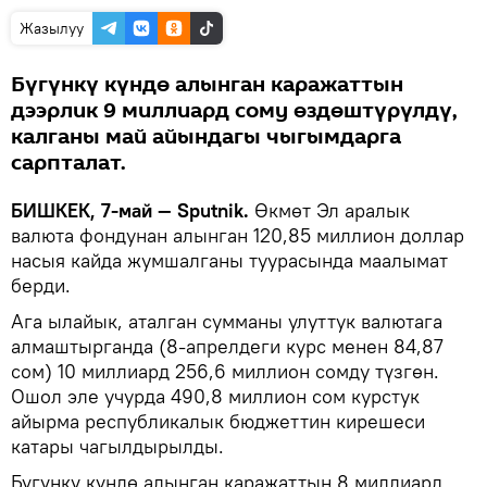
Жазылуу
Бүгүнкү күндө алынган каражаттын
дээрлик 9 миллиард сому өздөштүрүлдү,
калганы май айындагы чыгымдарга
сарпталат.
БИШКЕК, 7-май — Sputnik.
Өкмөт Эл аралык
валюта фондунан алынган 120,85 миллион доллар
насыя кайда жумшалганы туурасында маалымат
берди.
Ага ылайык, аталган сумманы улуттук валютага
алмаштырганда (8-апрелдеги курс менен 84,87
сом) 10 миллиард 256,6 миллион сомду түзгөн.
Ошол эле учурда 490,8 миллион сом курстук
айырма республикалык бюджеттин кирешеси
катары чагылдырылды.
Бүгүнкү күндө алынган каражаттын 8 миллиард