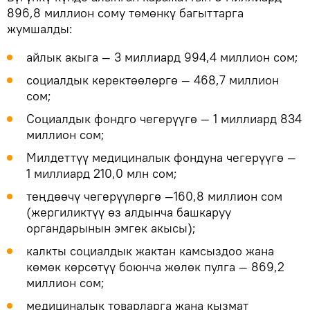
896,8 миллион сому төмөнкү багыттарга
жумшалды:
айлык акыга — 3 миллиард 994,4 миллион сом;
социалдык керектөөлөргө — 468,7 миллион
сом;
Социалдык фондго чегерүүгө — 1 миллиард 834
миллион сом;
Милдеттүү медициналык фондуна чегерүүгө —
1 миллиард 210,0 млн сом;
теңдөөчү чегерүүлөргө —160,8 миллион сом
(жергиликтүү өз алдынча башкаруу
органдарынын эмгек акысы);
калкты социалдык жактан камсыздоо жана
көмөк көрсөтүү боюнча жөлөк пулга — 869,2
миллион сом;
медициналык товарларга жана кызмат