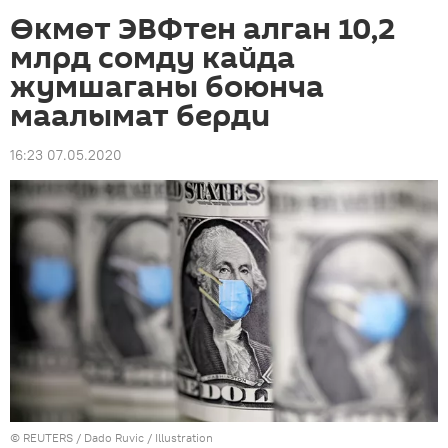
Өкмөт ЭВФтен алган 10,2
млрд сомду кайда
жумшаганы боюнча
маалымат берди
16:23 07.05.2020
©
REUTERS
/ Dado Ruvic / Illustration