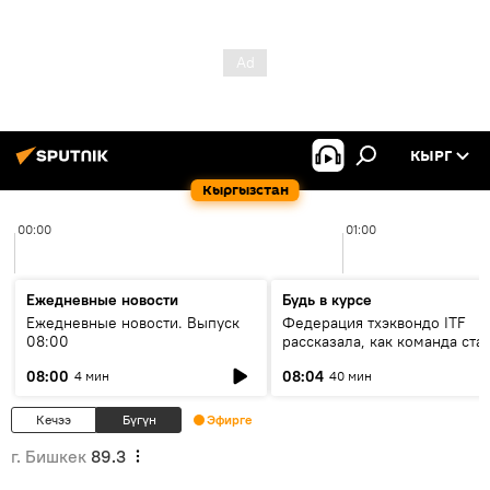
КЫРГ
Кыргызстан
00:00
01:00
Ежедневные новости
Будь в курсе
Ежедневные новости. Выпуск
Федерация тхэквондо ITF
08:00
рассказала, как команда ста
жертвой мошенников
08:00
08:04
4 мин
40 мин
Кечээ
Бүгүн
Эфирге
г. Бишкек
89.3