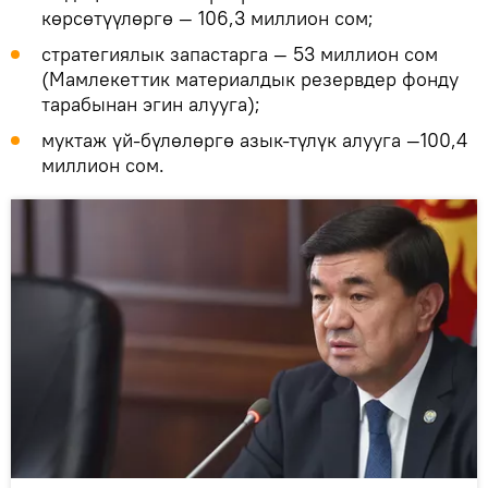
көрсөтүүлөргө — 106,3 миллион сом;
стратегиялык запастарга — 53 миллион сом
(Мамлекеттик материалдык резервдер фонду
тарабынан эгин алууга);
муктаж үй-бүлөлөргө азык-түлүк алууга —100,4
миллион сом.