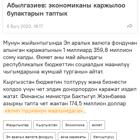
Абылгазиев: экономиканы каржылоо
булактарын таптык
6 Бугу 2020, 18:17
Мунун жыйынтыгында Эл аралык валюта фондунан
алынган каражатынын 1 миллиард 359,8 миллион
сому калды. Өкмөт аны май айындагы
республикалык бюджеттин социалдык маанилүү
чыгымдарына жумшай турганын айтат.
Кыргызстан бюджетин толтуруу жана бизнести
колдоо үчүн чет элдик донорлордон каражат издеп
жатат. Финансы министри Бактыгүл Жээнбаева
азыркы тапта чет жактан 174,5 миллион доллар
келип түшкөнүн маалымдаган
.
Жаңылыктар
Кыргызстан
Экономика
өкмөт
Эл аралык валюта фондусу
акча каражаты
бөлүштүрүү