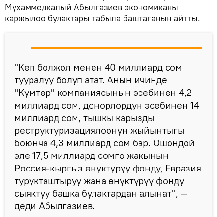
Мухаммедкалый Абылгазиев экономиканы
каржылоо булактары табыла баштаганын айтты.
"Кеп болжол менен 40 миллиард сом
тууралуу болуп атат. Анын ичинде
"Кумтөр" компаниясынын эсебинен 4,2
миллиард сом, донорлордун эсебинен 14
миллиард сом, тышкы карызды
реструктуризациялоонун жыйынтыгы
боюнча 4,3 миллиард сом бар. Ошондой
эле 17,5 миллиард сомго жакынын
Россия-кыргыз өнүктүрүү фонду, Евразия
турукташтыруу жана өнүктүрүү фонду
сыяктуу башка булактардан алынат", —
деди Абылгазиев.