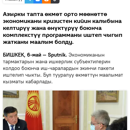
Азыркы тапта өкмөт орто мөөнөттө
экономиканы кризистен кийин калыбына
келтирүү жана өнүктүрүү боюнча
комплекстүү программаны иштеп чыгып
жатканы маалым болду.
БИШКЕК, 6-май — Sputnik.
Экономиканын
тармактарын жана ишкерлик субъектилерин
колдоо боюнча иш-чаралардын экинчи пакети
иштелип чыкты. Бул тууралуу өкмөттүн маалымат
кызматы кабарлады.