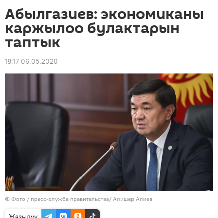
Абылгазиев: экономиканы
каржылоо булактарын
таптык
18:17 06.05.2020
© Фото / пресс-служба правительства/ Алишер Алиев
Жазылуу