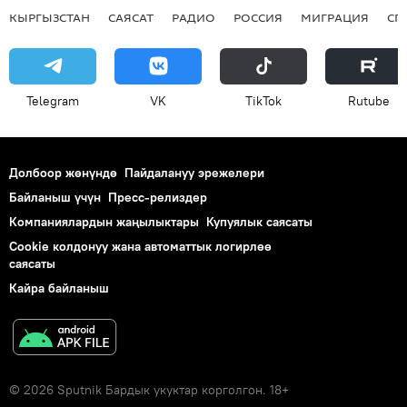
КЫРГЫЗСТАН
САЯСАТ
РАДИО
РОССИЯ
МИГРАЦИЯ
СП
Telegram
VK
ТikТоk
Rutube
Долбоор жөнүндө
Пайдалануу эрежелери
Байланыш үчүн
Пресс-релиздер
Компаниялардын жаңылыктары
Купуялык саясаты
Cookie колдонуу жана автоматтык логирлөө
саясаты
Кайра байланыш
© 2026 Sputnik Бардык укуктар корголгон. 18+