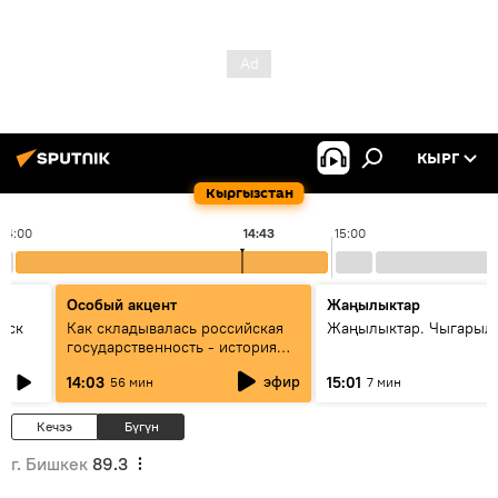
КЫРГ
Кыргызстан
14:00
14:43
15:00
Особый акцент
Жаңылыктар
уск
Как складывалась российская
Жаңылыктар. Чыгарыл
государственность - история
России и геополитика Евразии
эфир
14:03
15:01
56 мин
7 мин
глазами аналитиков
Кечээ
Бүгүн
г. Бишкек
89.3