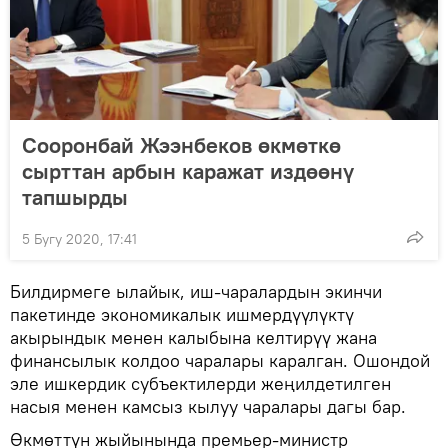
Сооронбай Жээнбеков өкмөткө
сырттан арбын каражат издөөнү
тапшырды
5 Бугу 2020, 17:41
Билдирмеге ылайык, иш-чаралардын экинчи
пакетинде экономикалык ишмердүүлүктү
акырындык менен калыбына келтирүү жана
финансылык колдоо чаралары каралган. Ошондой
эле ишкердик субъектилерди жеңилдетилген
насыя менен камсыз кылуу чаралары дагы бар.
Өкмөттүн жыйынында премьер-министр