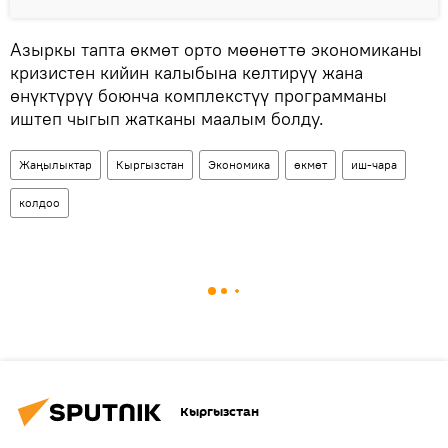
Азыркы тапта өкмөт орто мөөнөттө экономиканы
кризистен кийин калыбына келтирүү жана
өнүктүрүү боюнча комплекстүү программаны
иштеп чыгып жатканы маалым болду.
Жаңылыктар
Кыргызстан
Экономика
өкмөт
иш-чара
колдоо
Кыргызстан