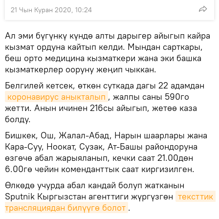
21 Чын Куран 2020, 10:24
Ал эми бүгүнкү күндө алты дарыгер айыгып кайра
кызмат ордуна кайтып келди. Мындан сарткары,
беш орто медицина кызматкери жана эки башка
кызматкерлер ооруну жеңип чыккан.
Белгилей кетсек, өткөн суткада дагы 22 адамдан
коронавирус аныкталып
, жалпы саны 590го
жетти. Анын ичинен 216сы айыгып, жетөө каза
болду.
Бишкек, Ош, Жалал-Абад, Нарын шаарлары жана
Кара-Суу, Ноокат, Сузак, Ат-Башы райондоруна
өзгөчө абал жарыяланып, кечки саат 21.00дөн
6.00гө чейин коменданттык саат киргизилген.
Өлкөдө учурда абал кандай болуп жатканын
Sputnik Кыргызстан агенттиги жүргүзгөн
тексттик 
трансляциядан билүүгө болот
.