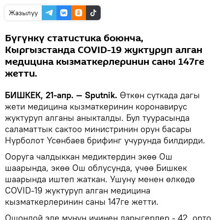
Жазылуу
Бүгүнкү статистика боюнча,
Кыргызстанда COVID-19 жуктуруп алган
медицина кызматкерлеринин саны 147ге
жетти.
БИШКЕК, 21-апр. — Sputnik.
Өткөн суткада дагы
жети медицина кызматкеринин коронавирус
жуктуруп алганы аныкталды. Бул туурасында
саламаттык сактоо министринин орун басары
Нурболот Үсөнбаев брифинг учурунда билдирди.
Ооруга чалдыккан медиктердин экөө Ош
шаарында, экөө Ош облусунда, үчөө Бишкек
шаарында иштеп жаткан. Ушуну менен өлкөдө
COVID-19 жуктуруп алган медицина
кызматкерлеринин саны 147ге жетти.
Ошондой эле мунун ичинен дарыгерлер - 42, орто