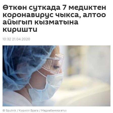
Өткөн суткада 7 медиктен
коронавирус чыкса, алтоо
айыгып кызматына
киришти
10:32 21.04.2020
©
Sputnik
/ Кирилл Брага
/
Медиабанкка өтүү