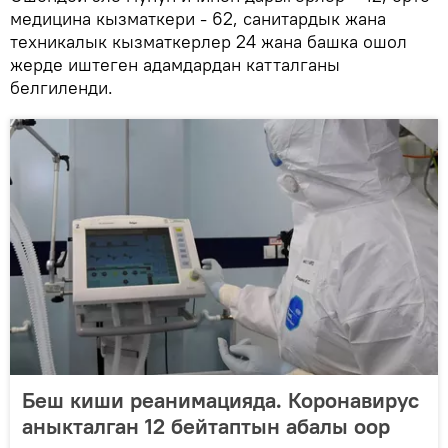
медицина кызматкери - 62, санитардык жана
техникалык кызматкерлер 24 жана башка ошол
жерде иштеген адамдардан катталганы
белгиленди.
Беш киши реанимацияда. Коронавирус
аныкталган 12 бейтаптын абалы оор