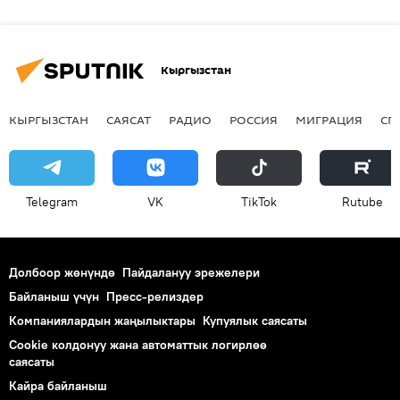
Кыргызстан
КЫРГЫЗСТАН
САЯСАТ
РАДИО
РОССИЯ
МИГРАЦИЯ
СП
Telegram
VK
ТikТоk
Rutube
Долбоор жөнүндө
Пайдалануу эрежелери
Байланыш үчүн
Пресс-релиздер
Компаниялардын жаңылыктары
Купуялык саясаты
Cookie колдонуу жана автоматтык логирлөө
саясаты
Кайра байланыш