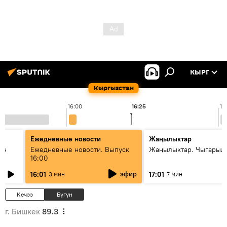
КЫРГ
Кыргызстан
16:00
16:25
17
Ежедневные новости
Жаңылыктар
ан
Ежедневные новости. Выпуск
Жаңылыктар. Чыгарыл
16:00
эфир
16:01
17:01
3 мин
7 мин
Кечээ
Бүгүн
г. Бишкек
89.3