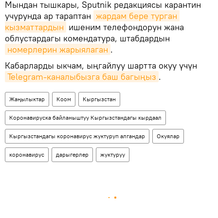
Мындан тышкары, Sputnik редакциясы карантин
учурунда ар тараптан
жардам бере турган 
кызматтардын
ишеним телефондорун жана
облустардагы комендатура, штабдардын
номерлерин жарыялаган
.
Кабарларды ыкчам, ыңгайлуу шартта окуу үчүн
Telegram-каналыбызга баш багыңыз
.
Жаңылыктар
Коом
Кыргызстан
Коронавируска байланыштуу Кыргызстандагы кырдаал
Кыргызстандагы коронавирус жуктуруп алгандар
Окуялар
коронавирус
дарыгерлер
жуктуруу