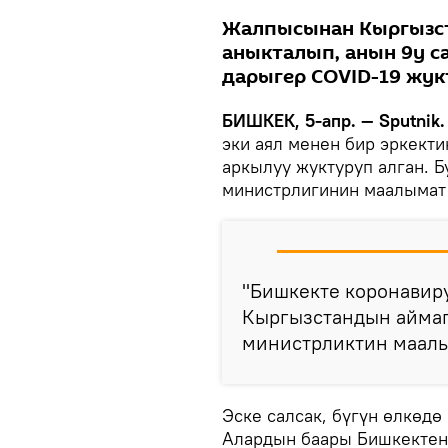
Жалпысынан Кыргызст
аныкталып, анын 9у с
дарыгер COVID-19 жук
БИШКЕК, 5-апр. — Sputnik.
эки аял менен бир эркекти
аркылуу жуктуруп алган. Б
министрлигинин маалымат
"Бишкекте коронавиру
Кыргызстандын аймаг
министрликтин маалы
Эске салсак, бүгүн өлкөд
Алардын баары Бишкектен