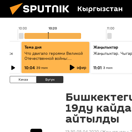
Кыргызстан
10:00
10:20
11:00
Тема дня
Жаңылыктар
Выпуск
Что двигало героями Великой
Жаңылыктар. Чыгар
Отечественной войны:
вспоминая Чолпонбая
эфир
10:04
11:01
39 мин
3 мин
Тулебердиева
Кечээ
Бүгүн
Бишкектеги
19ду кайд
айтылды
13:30 05.04.2020
(Жаңыртылды: