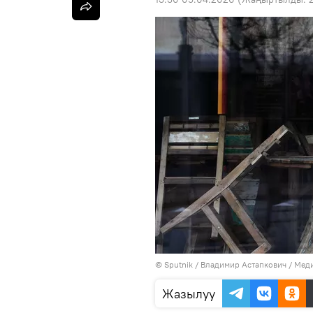
©
Sputnik
/ Владимир Астапкович
/
Меди
Жазылуу