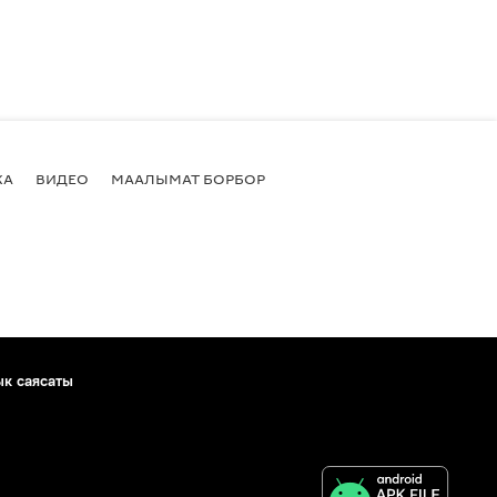
КА
ВИДЕО
МААЛЫМАТ БОРБОР
ык саясаты