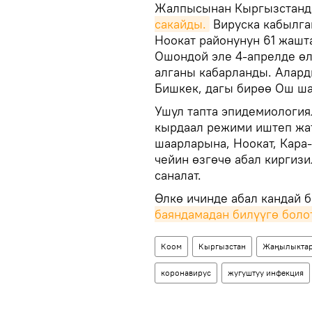
Жалпысынан Кыргызстанда
сакайды.
Вируска кабылган
Ноокат районунун 61 жашта
Ошондой эле 4-апрелде өл
алганы кабарланды. Алард
Бишкек, дагы бирөө Ош ш
Ушул тапта эпидемиология
кырдаал режими иштеп жат
шаарларына, Ноокат, Кара
чейин өзгөчө абал киргиз
саналат.
Өлкө ичинде абал кандай 
баяндамадан билүүгө болот
Коом
Кыргызстан
Жаңылыкта
коронавирус
жугуштуу инфекция