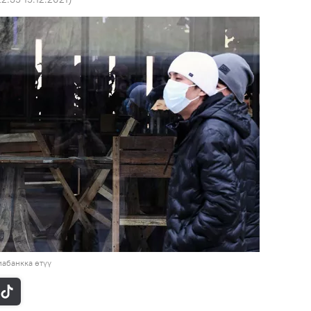
абанкка өтүү