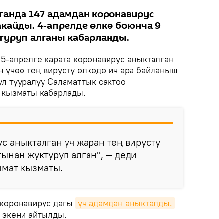
анда 147 адамдан коронавирус
акайды. 4-апрелде өлкө боюнча 9
туруп алганы кабарланды.
5-апрелге карата коронавирус аныкталган
н үчөө тең вирусту өлкөдө ич ара байланыш
ул тууралуу Саламаттык сактоо
 кызматы кабарлады.
с аныкталган үч жаран тең вирусту
ынан жуктуруп алган", — деди
мат кызматы.
ө коронавирус дагы
үч адамдан аныкталды.
 экени айтылды.