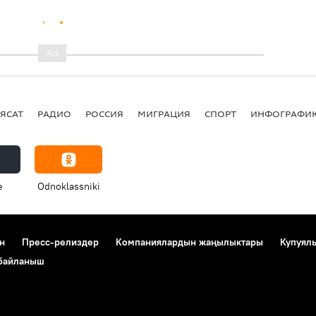
ЯСАТ
РАДИО
РОССИЯ
МИГРАЦИЯ
СПОРТ
ИНФОГРАФИ
e
Odnoklassniki
н
Пресс-релиздер
Компаниялардын жаңылыктары
Купуял
 байланыш