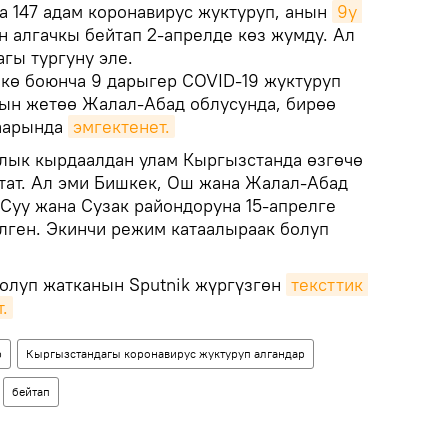
 147 адам коронавирус жуктуруп, анын
9у 
 алгачкы бейтап 2-апрелде көз жумду. Ал
гы тургуну эле.
кө боюнча 9 дарыгер COVID-19 жуктуруп
ын жетөө Жалал-Абад облусунда, бирөө
аарында
эмгектенет.
лык кырдаалдан улам Кыргызстанда өзгөчө
ат. Ал эми Бишкек, Ош жана Жалал-Абад
-Суу жана Сузак райондоруна 15-апрелге
илген. Экинчи режим катаалыраак болуп
болуп жатканын Sputnik жүргүзгөн
тексттик 
.
р
Кыргызстандагы коронавирус жуктуруп алгандар
бейтап