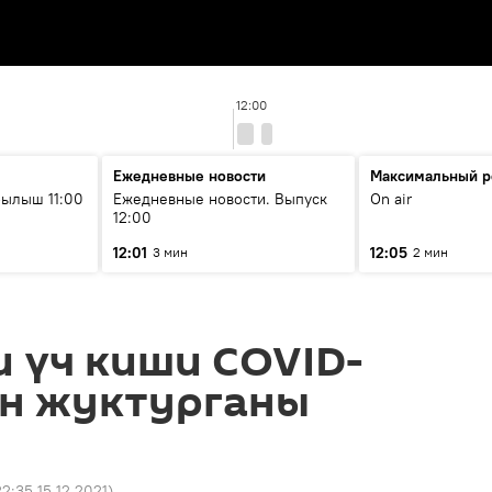
12:00
Ежедневные новости
Максимальный р
ылыш 11:00
Ежедневные новости. Выпуск
On air
12:00
12:01
12:05
3 мин
2 мин
 үч киши COVID-
ан жуктурганы
22:35 15.12.2021
)