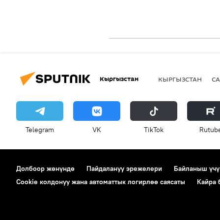
Кыргызстан
КЫРГЫЗСТАН
СА
Telegram
VK
ТikТоk
Rutub
Долбоор жөнүндө
Пайдалануу эрежелери
Байланыш үчү
Cookie колдонуу жана автоматтык логирлөө саясаты
Кайра