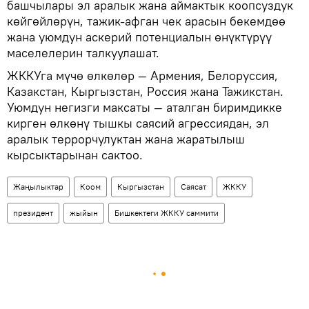
башчылары эл аралык жана аймактык коопсуздук
көйгөйлөрүн, тажик-афган чек арасын бекемдөө
жана уюмдун аскерий потенциалын өнүктүрүү
маселелерин талкуулашат.
ЖККУга мүчө өлкөлөр — Армения, Белоруссия,
Казакстан, Кыргызстан, Россия жана Тажикстан.
Уюмдун негизги максаты — аталган биримдикке
кирген өлкөнү тышкы саясий агрессиядан, эл
аралык террорчулуктан жана жаратылыш
кырсыктарынан сактоо.
Жаңылыктар
Коом
Кыргызстан
Саясат
ЖККУ
президент
жыйын
Бишкектеги ЖККУ саммити