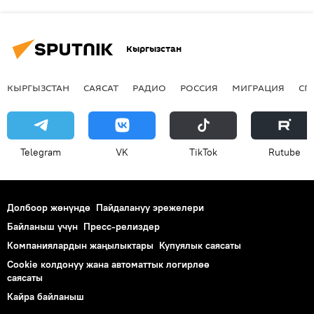
Кыргызстан
КЫРГЫЗСТАН
САЯСАТ
РАДИО
РОССИЯ
МИГРАЦИЯ
СП
Telegram
VK
ТikТоk
Rutube
Долбоор жөнүндө
Пайдалануу эрежелери
Байланыш үчүн
Пресс-релиздер
Компаниялардын жаңылыктары
Купуялык саясаты
Cookie колдонуу жана автоматтык логирлөө
саясаты
Кайра байланыш