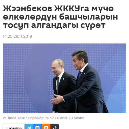
Жээнбеков ЖККУга мүчө
өлкөлөрдүн башчыларын
тосуп алгандагы сүрөт
14:25 28.11.2019
©
Пресс-служба президента КР / Султан Досалиев
Жазылуу