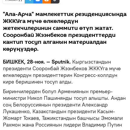
"Ала-Арча" мамлекеттик резиденциясында
ЖККУга мүчө өлкөлөрдүн
жетекчилеринин саммити өтүп жатат.
Сооронбай Жээнбеков президенттерди
кантип тосуп алганын материалдан
көрүңүздөр.
БИШКЕК, 28-ноя. — Sputnik.
Кыргызстандын
президенти Сооронбай Жээнбеков ЖККУга мүчө
өлкөлөрдүн президенттерин Конгресс-холлдун
кире беришинен тосуп алды.
Биринчилерден болуп Армениянын премьер-
министри Никол Пашинянды тосуп алышты. Андан
соң Белоруссиянын президенти Александр
Лукашенко, Казакстандын президенти Касым-
Жомарт Токаев, Тажикстандын башчысы Эмомали
Рахмон жана Россиянын лидери Владимир Путин