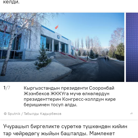
келди.
1
/7
Кыргызстандын президенти Сооронбай
Жээнбеков ЖККУга мүчө өлкөлөрдүн
президенттерин Конгресс-холлдун кире
беришинен тосуп алды.
©
Sputnik / Табылды Кадырбеков
Учурашып биргеликте сүрөткө түшкөндөн кийин
тар чөйрөдөгү жыйын башталды. Мамлекет