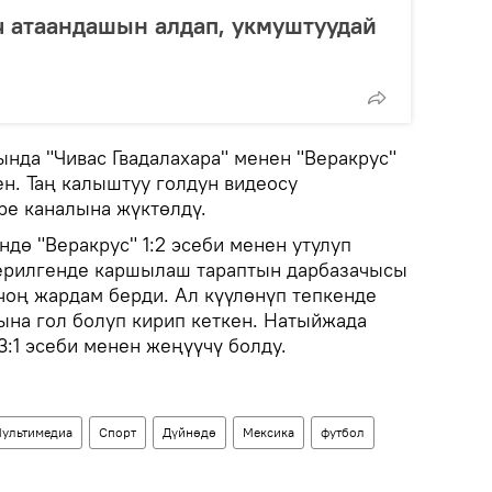
 атаандашын алдап, укмуштуудай
нда "Чивас Гвадалахара" менен "Веракрус"
н. Таң калыштуу голдун видеосу
be каналына жүктөлдү.
дө "Веракрус" 1:2 эсеби менен утулуп
берилгенде каршылаш тараптын дарбазачысы
чоң жардам берди. Ал күүлөнүп тепкенде
ына гол болуп кирип кеткен. Натыйжада
 3:1 эсеби менен жеңүүчү болду.
ультимедиа
Спорт
Дүйнөдө
Мексика
футбол