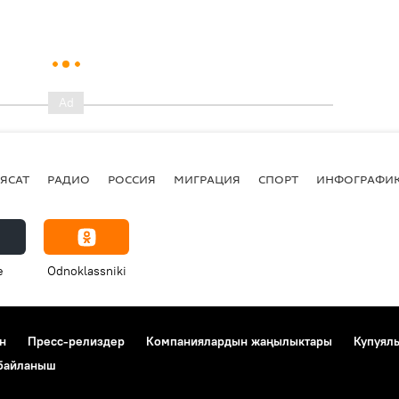
ЯСАТ
РАДИО
РОССИЯ
МИГРАЦИЯ
СПОРТ
ИНФОГРАФИ
e
Odnoklassniki
н
Пресс-релиздер
Компаниялардын жаңылыктары
Купуял
 байланыш