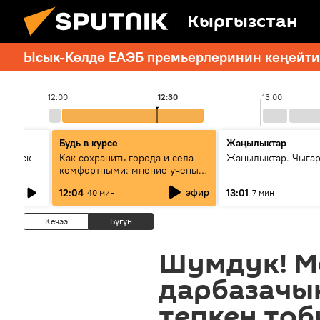
Кыргызстан
Ысык-Көлдө ЕАЭБ премьерлеринин кеңейтил
12:00
12:30
13:00
Будь в курсе
Жаңылыктар
Выпуск
Как сохранить города и села
Жаңылыктар. Чыга
комфортными: мнение ученых
Евразии
эфир
12:04
13:01
40 мин
7 мин
Кечээ
Бүгүн
Шумдук! М
дарбазачы
тепкен тоб