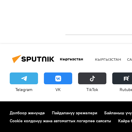
Кыргызстан
КЫРГЫЗСТАН
СА
Telegram
VK
ТikТоk
Rutub
Долбоор жөнүндө
Пайдалануу эрежелери
Байланыш үчү
Cookie колдонуу жана автоматтык логирлөө саясаты
Кайра