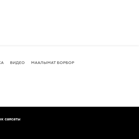
КА
ВИДЕО
МААЛЫМАТ БОРБОР
ык саясаты