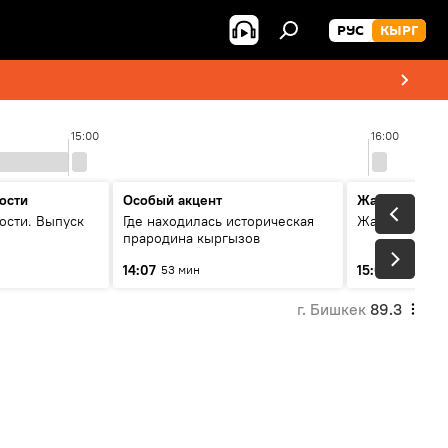
РУС
КЫРГ
15:00
16:00
ости
Особый акцент
Жаңылыктар
ости. Выпуск
Где находилась историческая
Жаңылыктар.
прародина кыргызов
14:07
15:01
53 мин
3 мин
г. Бишкек
89.3