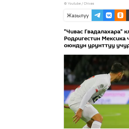
©
Youtube / Chivas
Жазылуу
"Чивас Гвадалахара" 
Родригестин Мексика
оюндун урунттуу учу