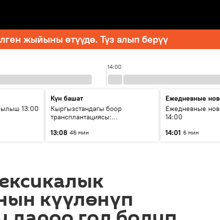
ген жыйыны өтүүдө. Түз алып берүү
14:00
Күн башат
Ежедневные нов
рылыш 13:00
Кыргызстандагы боор
Ежедневные нов
трансплантациясы:
14:00
жетишкендиктер жана өнүгүү
13:08
14:01
46 мин
6 мин
келечеги
ексикалык
нын күүлөнүп
у дароо гол болуп