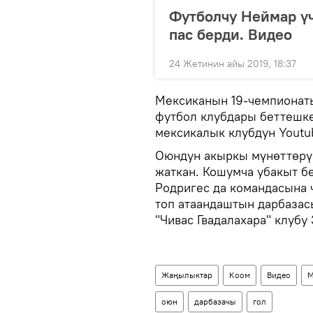
Футболчу Неймар үч
пас берди. Видео
24 Жетинин айы 2019, 18:37
Мексиканын 19-чемпионаты
футбол клубдары беттешке
мексикалык клубдун Youtu
Оюндун акыркы мүнөттөрүн
жаткан. Кошумча убакыт 
Родригес да командасына 
топ атаандаштын дарбазас
"Чивас Гвадалахара" клубу
Жаңылыктар
Коом
Видео
М
оюн
дарбазачы
гол