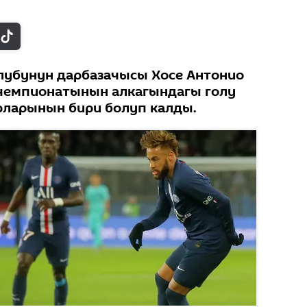
клубунун дарбазачысы Хосе Антонио
 чемпионатынын алкагындагы голу
рларынын бири болуп калды.