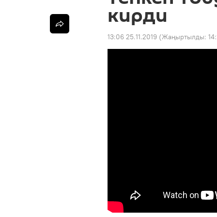
кирди
13:06 25.11.2019
(Жаңыртылды:
14