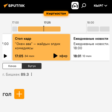
КЫРГ
Кыргызстан
17:00
17:25
18:00
Стоп кадр
Ежедневные новости
17:00
"Окен ава" — жайдын элдик
Ежедневные новости. 
комедиясы
18:00
эфир
17:05
18:01
34 мин
10 мин
Кечээ
Бүгүн
г. Бишкек
89.3
гол