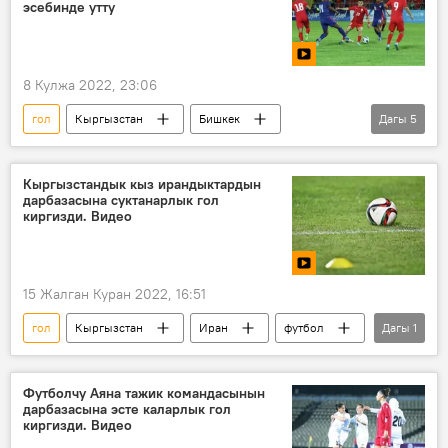
эсебинде утту
8 Кулжа 2022, 23:06
гол
Кыргызстан
Бишкек
Дагы
5
футбол
Сингапур
Валерий Кичин
Спорт
Видео
Кыргызстандык кыз ирандыктардын
дарбазасына суктанарлык гол
киргизди. Видео
15 Жалган Куран 2022, 16:51
гол
Кыргызстан
Иран
футбол
Дагы
1
кыздар
Футболчу Аяна тажик командасынын
дарбазасына эсте каларлык гол
киргизди. Видео