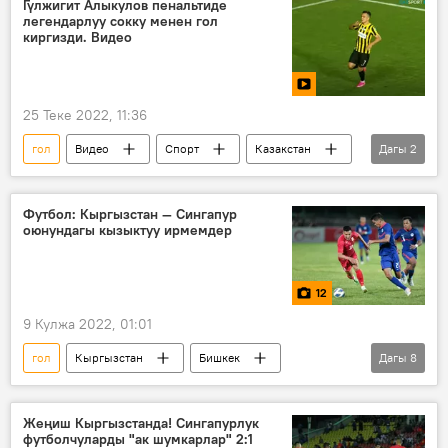
Гүлжигит Алыкулов пенальтиде
легендарлуу сокку менен гол
киргизди. Видео
25 Теке 2022, 11:36
гол
Видео
Спорт
Казакстан
Дагы
2
футбол
Гүлжигит Алыкулов
Футбол: Кыргызстан — Сингапур
оюнундагы кызыктуу ирмемдер
12
9 Кулжа 2022, 01:01
гол
Кыргызстан
Бишкек
Дагы
8
футбол
Азия кубогу
Сингапур
Валерий Кичин
Виктор Майер
Жеңиш Кыргызстанда! Сингапурлук
футболчуларды "ак шумкарлар" 2:1
Спорт
Сүрөт
Сүрөт түрмөк