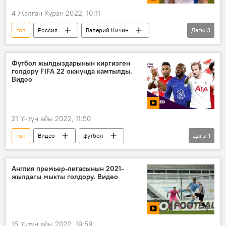
4 Жалган Куран 2022, 10:11
гол
Россия
Валерий Кичин
Дагы
3
футбол
Видео
Спорт
Футбол жылдыздарынын киргизген
голдору FIFA 22 оюнунда камтылды.
Видео
21 Үчтүн айы 2022, 11:50
гол
Видео
футбол
Дагы
1
компьютердик оюн
Англия премьер-лигасынын 2021-
жылдагы мыкты голдору. Видео
15 Үчтүн айы 2022, 19:59