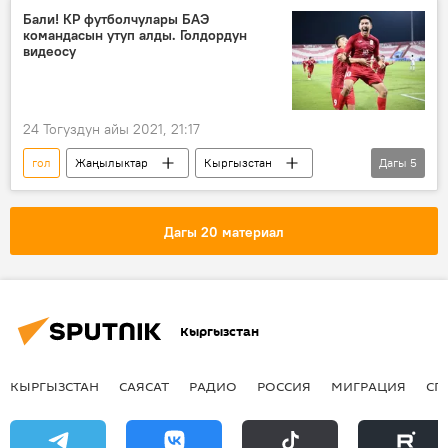
футбол
Ливерпуль ФК
чаян сокку
Бали! КР футболчулары БАЭ
командасын утуп алды. Голдордун
Дивок Ориги
видеосу
24 Тогуздун айы 2021, 21:17
гол
Жаңылыктар
Кыргызстан
Дагы
5
Спорт
футбол
Бириккен Араб Эмирлиги
мелдеш
Дагы 20 материал
жеңиш
Кыргызстан
КЫРГЫЗСТАН
САЯСАТ
РАДИО
РОССИЯ
МИГРАЦИЯ
СП