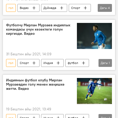
гол
Видео
Дүйнөдө
Спорт
Дагы
4
футбол
Улуу Британия
дарбаза
Мультимедиа
Футболчу Мирлан Мурзаев индиялык
командасы үчүн кезектеги голун
киргизди. Видео
31 Бештин айы 2021, 14:09
гол
Спорт
Индия
футбол
Дагы
1
Мирлан Мурзаев
Индиянын футбол клубу Мирлан
Мурзаевдин голу менен жеңишке
жетти. Видео
19 Бештин айы 2021, 13:49
гол
Спорт
Индия
футбол
Дагы
1