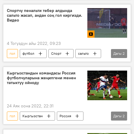
Гүлжигит Алыкулов
Видео
Спортчу пенальти тебер алдында
сальто жасап, андан соң гол киргизди.
Видео
4 Тогуздун айы 2022, 09:23
гол
футбол
Спорт
сальто
Дагы
2
Россия
Видео
Кыргызстандын командасы Россия
футболчуларына жеңилгени менен
татыктуу ойноду
24 Аяк оона 2022, 22:31
гол
Кыргызстан
Россия
Дагы
2
футбол
курама команда
жеңиш