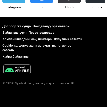
Telegram
VK
ТikТоk
Rutube
Долбоор жөнүндө
Пайдалануу эрежелери
Байланыш үчүн
Пресс-релиздер
Компаниялардын жаңылыктары
Купуялык саясаты
Cookie колдонуу жана автоматтык логирлөө
саясаты
Кайра байланыш
© 2026 Sputnik Бардык укуктар корголгон. 18+