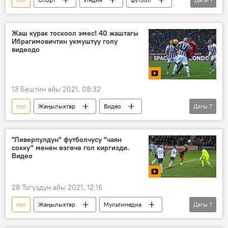
Мирлан Мурзаев
Жаш курак тоскоол эмес! 40 жаштагы
Ибрагимовичтин укмуштуу голу
видеодо
13 Бештин айы 2021, 08:32
гол
Жаңылыктар
Видео
Дагы
7
Мультимедиа
Спорт
Дүйнөдө
Италия
Милан
клуб
"Ливерпулдун" футболчусу "чаян
сокку" менен өзгөчө гол киргизди.
команда
Видео
28 Тогуздун айы 2021, 12:16
гол
Жаңылыктар
Мультимедиа
Дагы
7
Видео
Спорт
Дүйнөдө