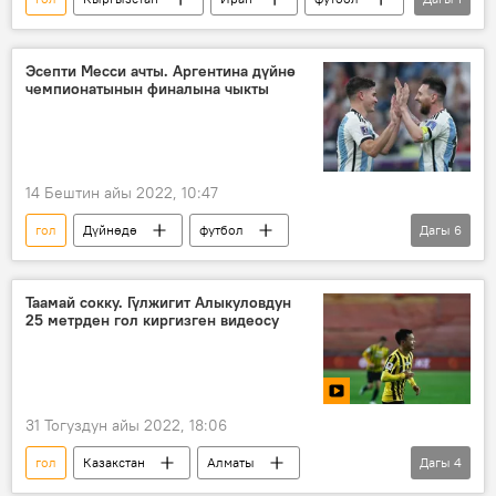
Спорт
Эсепти Месси ачты. Аргентина дүйнө
чемпионатынын финалына чыкты
14 Бештин айы 2022, 10:47
гол
Дүйнөдө
футбол
Дагы
6
чемпионат
Лионель Месси
Катар
Аргентина
Хорватия
Спорт
Таамай сокку. Гүлжигит Алыкуловдун
25 метрден гол киргизген видеосу
31 Тогуздун айы 2022, 18:06
гол
Казакстан
Алматы
Дагы
4
футбол
Спорт
оюн