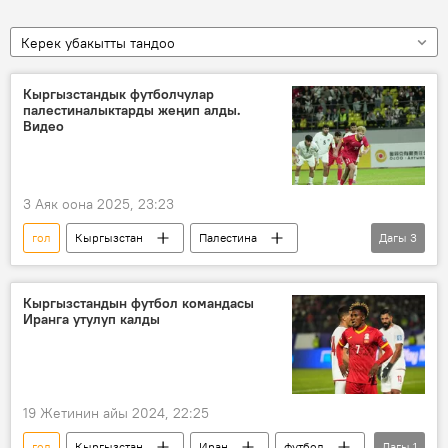
Керек убакытты тандоо
Кыргызстандык футболчулар
палестиналыктарды жеңип алды.
Видео
3 Аяк оона 2025, 23:23
гол
Кыргызстан
Палестина
Дагы
3
футбол
жеңиш
Спорт
Кыргызстандын футбол командасы
Иранга утулуп калды
19 Жетинин айы 2024, 22:25
гол
Кыргызстан
Иран
футбол
Дагы
1