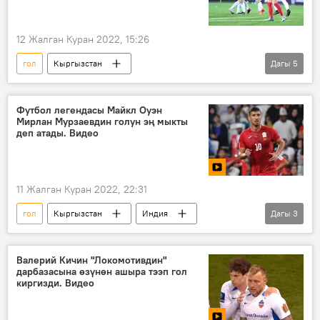
12 Жалган Куран 2022, 15:26
гол
Кыргызстан
Дагы
5
Кыргызстан — Тажикстан командаларынын 2019-жылдагы беттеши
футбол
команда
Видео
Футбол легендасы Майкл Оуэн
Мирлан Мурзаевдин голун эң мыкты
Спорт
деп атады. Видео
11 Жалган Куран 2022, 22:31
гол
Кыргызстан
Индия
Дагы
3
Мирлан Мурзаев
футбол
Спорт
Валерий Кичин "Локомотивдин"
дарбазасына өзүнөн ашыра тээп гол
киргизди. Видео