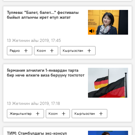
Жаңылыктар
Коом
Кыргызстан
Окуялар
Аида Салянова
Туляева: "Балет, балет…" фестивалы
быйыл алтынчы ирет өтүп жатат
Өмүрбек Текебаев
Дүйшөнкул Чотонов
сот
Биринчи Май райондук соту
13 Жетинин айы 2019, 17:45
Радио
Коом
Кыргызстан
балет
искусство
театр
спектакль
Германия элчилиги 1-январдан тарта
бир нече өлкөгө виза берүүнү токтотот
13 Жетинин айы 2019, 17:18
Жаңылыктар
Коом
Кыргызстан
Германия
КР элчилиги
Австрия
Испания
Италия
Казакстан
ТИМ: Стамбулдагы экс-консул