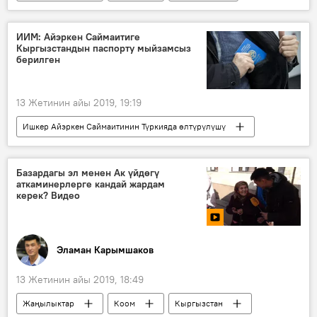
Саясат
Ой-пикир
ракета
АКШ
келишим
макулдашуу
ИИМ: Айэркен Саймаитиге
Кыргызстандын паспорту мыйзамсыз
Россия
берилген
13 Жетинин айы 2019, 19:19
Ишкер Айэркен Саймаитинин Түркияда өлтүрүлүшү
Жаңылыктар
Кыргызстан
Окуялар
Кытай
Базардагы эл менен Ак үйдөгү
аткаминерлерге кандай жардам
Айеркен Саймаити
ишкер
керек? Видео
Эламан Карымшаков
13 Жетинин айы 2019, 18:49
Жаңылыктар
Коом
Кыргызстан