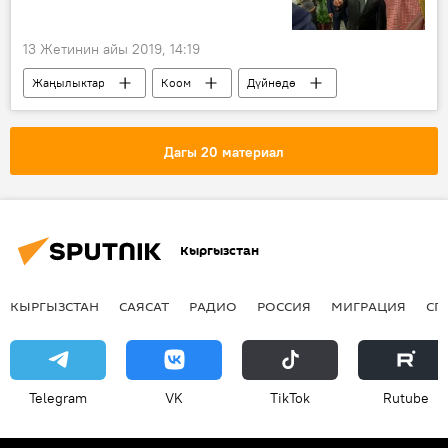
13 Жетинин айы 2019, 14:19
Жаңылыктар
Коом
Дүйнөдө
шумкар
Ысык-Көл
Владимир Путин
Сауд Аравиясы
Дагы 20 материал
Кыргызстан
КЫРГЫЗСТАН
САЯСАТ
РАДИО
РОССИЯ
МИГРАЦИЯ
СП
Telegram
VK
ТikТоk
Rutube