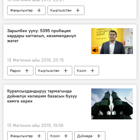
Жаңылыктар
Кыргызстан
Окуялар
Сокулук
жол кырсык
милиция
Зарылбек уулу: 5395 пробация
кардары катталып, көзөмөлдөнүп
2019-жылдын башынан бери Кыргызстанда болгон жол кырсыктар
жатат
13 Жетинин айы 2019, 20:15
Радио
Кыргызстан
Коом
департамент
Юстиция министрлиги
жардам
Куралсыздандыруу тармагында
дүйнөлүк келишим базасын бузуу
кимге керек
13 Жетинин айы 2019, 19:56
Жаңылыктар
Коом
Дүйнөдө