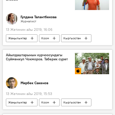
Гүлдана Талантбекова
Журналист
13 Жетинин айы 2019, 16:06
Жаңылыктар
Коом
Кыргызстан
Спорт
Улукбек Жолдошбеков
балбан
күрөш
маек
Айылдаштарынын курчоосундагы
Сүймөнкул Чокморов. Таберик сүрөт
Мирбек Сакенов
13 Жетинин айы 2019, 15:53
Жаңылыктар
Коом
Кыргызстан
Маданият
таберик сүрөт