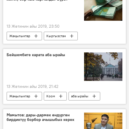
13 Жетинин айы 2019, 23:50
Жаңылыктар
Кыргызстан
Окуялар
кылмыш
карактоо
Бишкек
Бейшембиге карата аба ырайы
13 Жетинин айы 2019, 21:42
Жаңылыктар
Коом
аба ырайы
Кыргызстан
Мамытов: дары-дармек өндүргөн
бирдиктүү борбор ачышыбыз керек