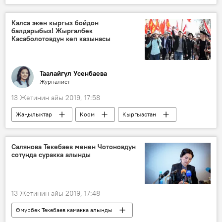
Видео
Мультимедиа
жакшылык
жардам
депутат
эл
Калса экен кыргыз бойдон
балдарыбыз! Жыргалбек
базар
аткаминер
Касаболотовдун кеп казынасы
Таалайгүл Усенбаева
Журналист
13 Жетинин айы 2019, 17:58
Жаңылыктар
Коом
Кыргызстан
Маданият
кеп казына
нускама
акын
ыр
Салянова Текебаев менен Чотоновдун
сотунда суракка алынды
13 Жетинин айы 2019, 17:48
Өмүрбек Текебаев камакка алынды