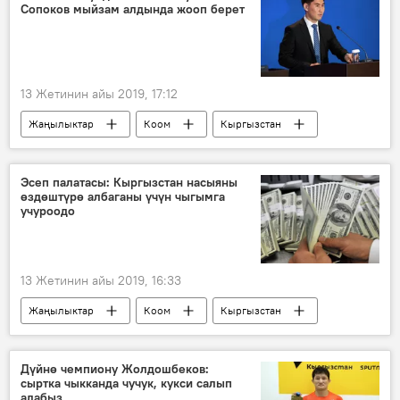
Сопоков мыйзам алдында жооп берет
виза
арыз
13 Жетинин айы 2019, 17:12
Жаңылыктар
Коом
Кыргызстан
Тышкы иштер министрлиги
Чыңгыз Айдарбеков
Эркин Сопоков
Эсеп палатасы: Кыргызстан насыяны
өздөштүрө албаганы үчүн чыгымга
учуроодо
13 Жетинин айы 2019, 16:33
Жаңылыктар
Коом
Кыргызстан
Экономика
Эсеп палатасы
кредит
бюджет
Дүйнө чемпиону Жолдошбеков:
сыртка чыкканда чучук, кукси салып
алабыз