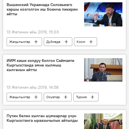
Вышинский Украинада Соловьевго
каршы козголгон иш боюнча пикирин
айтты
13 Жетинин айы 2019, 15:03
Жаңылыктар
Дүйнөдө
Коом
Украина
журналист
кылмыш
Россия
ИИМ киши колдуу болгон Саймаити
Кыргызстанда эмне кылмыш
кылганын айтты
13 Жетинин айы 2019, 14:58
Жаңылыктар
Окуялар
Туркия
Айеркен Саймаити
Кашкар Жунушалиев
ишкер
парламент
Путин белек кылган шумкарлар үчүн
Кыргызстанга ыраазычылык айтылды
Ишкер Айэркен Саймаитинин Түркияда өлтүрүлүшү