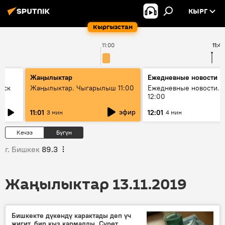
КЫРГ
Кыргызстан
11:00
11:4
Жаңылыктар
Ежедневные новости
уск
Жаңылыктар. Чыгарылыш 11:00
Ежедневные новости. 
12:00
эфир
11:01
12:01
3 мин
4 мин
Кечээ
Бүгүн
г. Бишкек
89.3
Жаңылыктар 13.11.2019
Бишкекте дүкөндү карактады деп үч
жигит, бир кыз кармалды. Сүрөт