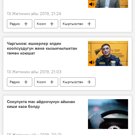
13 Жетинин айы 2019, 21:24
Радио
Коом
Кыргызстан
өнөр жай
дары
Чаргынов: ишкерлер элдин
коопсуздугун жеке кызыкчылыктан
төмөн коюшат
13 Жетинин айы 2019, 21:03
Радио
Коом
Кыргызстан
өрт
коопсуздук
ишкер
кызыкчылык
ӨКМ
Сокулукта мас айдоочунун айынан
киши каза болду
түшүндүрүү иштери
13 Жетинин айы 2019, 20:21