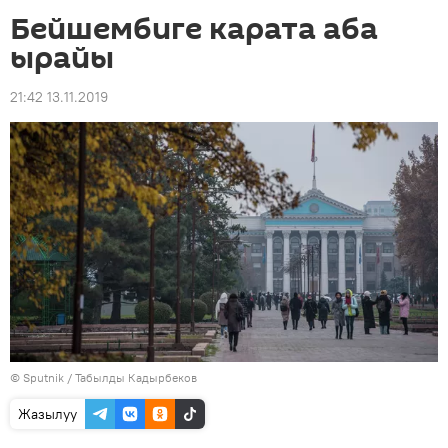
Бейшембиге карата аба
ырайы
21:42 13.11.2019
©
Sputnik / Табылды Кадырбеков
Жазылуу