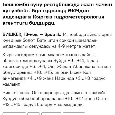
Бейшемби күнү республикада жаан-чачын
күтүлбөйт. Бул тууралуу ӨКМдин
алдындагы Кыргыз гидрометеорология
агенттиги билдирди.
БИШКЕК, 13-ноя. — Sputnik.
14-ноябрда аймактарда
күн ачык болот. Батыштан соккон шамалдын
ылдамдыгы секундасына 4-9 метрге жетет.
Кыргызгидрометтин маалыматына ылайык,
абанын температурасы Чүйдө +9...+14, Талас
жергесинде +6...+11, Ош, Жалал-Абад жана Баткен
облустарында +10...+15, ал эми Ысык-Көл
аймагында +4...+9 жана Нарында +3...+8 градус
жылыйт.
Бишкек жана Ош шаарларында жамгыр жаабайт.
Күндүн табы борбор калаада +10...+12 жана Ошто
+13...+15 градус болору маалымдалды.