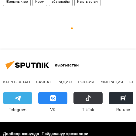
Жаңылыктар
Коом
аба ырайы
Кыргызстан
Кыргызстан
КЫРГЫЗСТАН
САЯСАТ
РАДИО
РОССИЯ
МИГРАЦИЯ
СП
Telegram
VK
ТikТоk
Rutube
Долбоор жөнүндө
Пайдалануу эрежелери