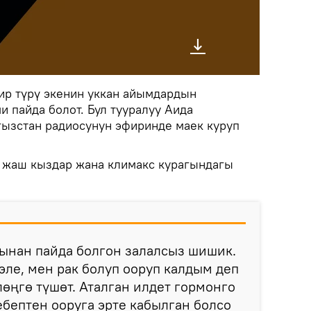
ир түрү экенин уккан айымдардын
и пайда болот. Бул тууралуу Аида
гызстан радиосунун эфиринде маек куруп
 жаш кыздар жана климакс курагындагы
нынан пайда болгон залалсыз шишик.
ле, мен рак болуп ооруп калдым деп
лөңгө түшөт. Аталган илдет гормонго
бептен ооруга эрте кабылган болсо