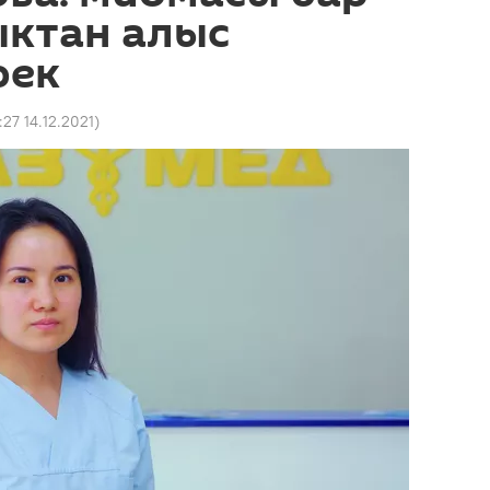
ыктан алыс
рек
:27 14.12.2021
)