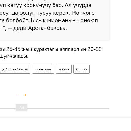
п кетүү коркунучу бар. Ал учурда
сунда болуп туруу керек. Мончого
уга болбойт. Ысык миоманын чоңоюп
т", — деди Арстанбекова.
ы 25-45 жаш курактагы аялдардын 20-30
шумчалады.
да Арстанбекова
гинеколог
миома
шишик