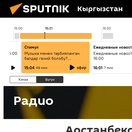
Кыргызстан
15:00
15:21
16:00
Стимул
Ежедневные новос
ыш 15:00
Музыка менен тарбияланган
Ежедневные новост
балдар гений болобу?
16:00
Кыргыздын жашоосунда
эфир
15:04
16:01
49 мин
7 мин
музыканын орду
Кечээ
Бүгүн
Радио
Арстанбеко