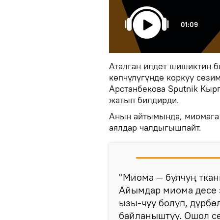
01:09
Аталган илдет шишиктин б
көпчүлүгүндө коркуу сезим
Арстанбекова Sputnik Кыр
жатып билдирди.
Анын айтымында, миомага
аялдар чалдыгышпайт.
"Миома — булчуң тка
Айымдар миома десе э
ызы-чуу болуп, дүрбө
байланыштуу. Ошол се