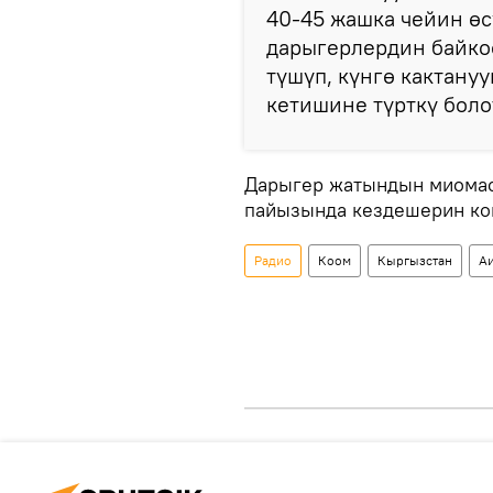
40-45 жашка чейин өсү
дарыгерлердин байкоо
түшүп, күнгө кактану
кетишине түрткү боло
Дарыгер жатындын миомас
пайызында кездешерин ко
Радио
Коом
Кыргызстан
Аи