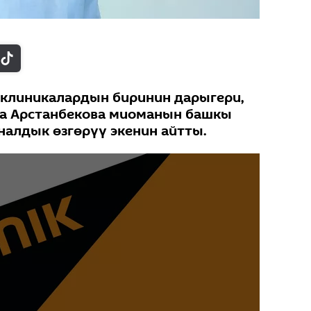
 клиникалардын биринин дарыгери,
да Арстанбекова миоманын башкы
налдык өзгөрүү экенин айтты.