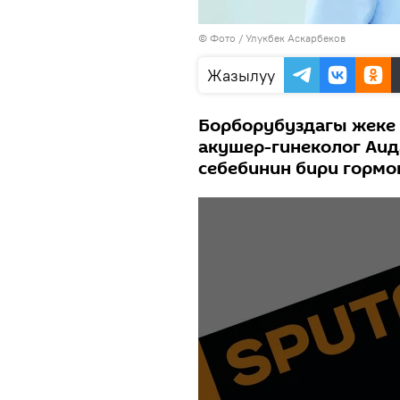
© Фото / Улукбек Аскарбеков
Жазылуу
Борборубуздагы жеке
акушер-гинеколог Аи
себебинин бири гормо