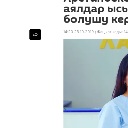
аялдар ыс
болушу ке
14:20 25.10.2019
(Жаңыртылды:
14