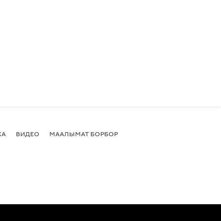
КА
ВИДЕО
МААЛЫМАТ БОРБОР