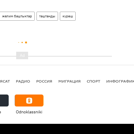
желим баштыктар
таштанды
күрөш
ЯСАТ
РАДИО
РОССИЯ
МИГРАЦИЯ
СПОРТ
ИНФОГРАФИ
e
Odnoklassniki