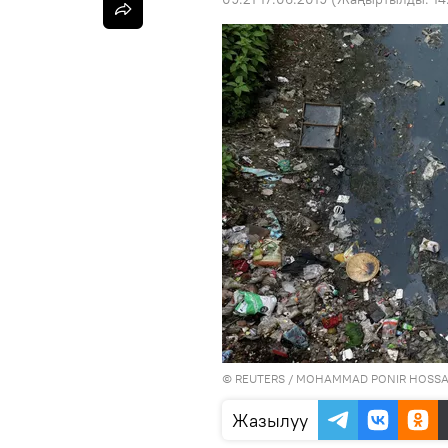
©
REUTERS
/ MOHAMMAD PONIR HOSSA
Жазылуу