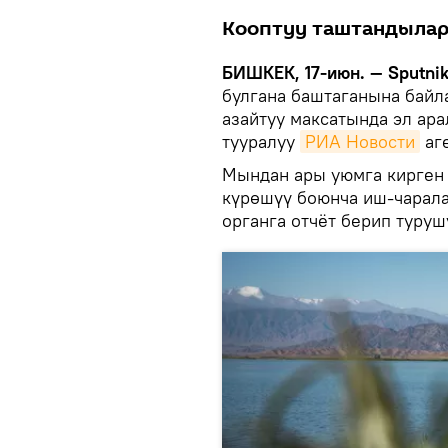
Кооптуу таштандылар 
БИШКЕК, 17-июн. — Sputnik
булгана баштаганына бай
азайтуу максатында эл ара
тууралуу
РИА Новости
аг
Мындан ары уюмга кирген
күрөшүү боюнча иш-чарал
органга отчёт берип туруш