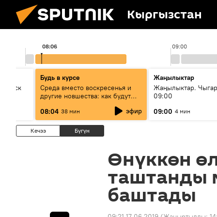
Кыргызстан
08:06
09:00
Будь в курсе
Жаңылыктар
Выпуск
Среда вместо воскресенья и
Жаңылыктар. Чыга
другие новшества: как будут
09:00
проходить выборы в КР?
эфир
08:04
09:00
38 мин
4 мин
Кечээ
Бүгүн
Өнүккөн ө
таштанды 
баштады
09:21 17.06.2019
(Жаңыртылды:
14