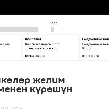
10:00
Күн башат
Ежедневные нов
рылыш
Кыргызстандагы боор
Ежедневные нов
трансплантациясы:
10:00
жетишкендиктер жана өнүгүү
09:04
10:01
46 мин
3 мин
келечеги
лкөлөр желим
менен күрөшүн
:27 14.12.2021
)