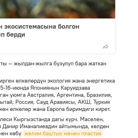
н экосистемасына болгон
ып берди
ты — жылдан-жылга бузулуп бара жаткан
кирген өлкөлөрдүн экология жана энергетика
5-16-июнда Япониянын Каруидзава
ган уюмга Австралия, Аргентина, Бразилия,
Кытай, Россия, Сауд Аравиясы, АКШ, Түркия
көн өлкөлөр жана Европа биримдиги кирет.
леси Кыргызстанда дагы курч. Маселен,
и Данир Иманалиевдин айтымында, көлдөн
нен көбү
желим баштык менен пластик 