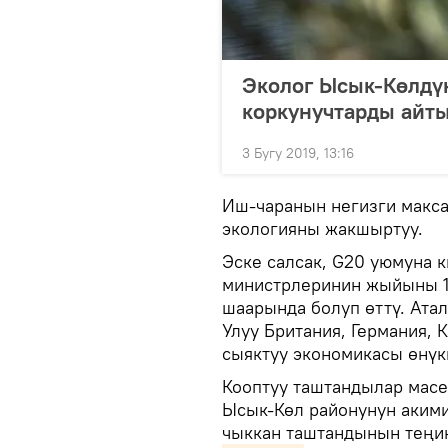
Эколог Ысык-Көлдү
коркунучтарды айт
3 Бугу 2019, 13:16
Иш-чаранын негизги макса
экологияны жакшыртуу.
Эске салсак, G20 уюмуна 
министрлеринин жыйыны 1
шаарында болуп өттү. Атал
Улуу Британия, Германия, 
сыяктуу экономикасы өнүк
Кооптуу таштандылар масе
Ысык-Көл районунун аким
чыккан таштандынын теңи