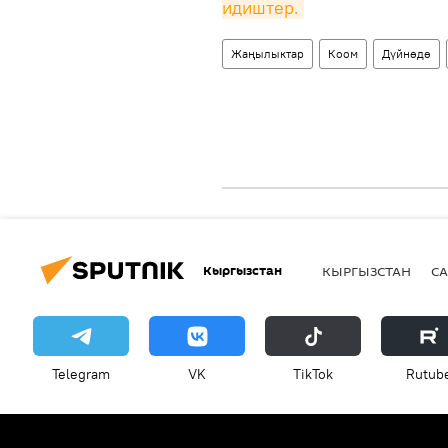
идиштер.
Жаңылыктар
Коом
Дүйнөдө
Кыргызстан
КЫРГЫЗСТАН
СА
Telegram
VK
ТikТоk
Rutub