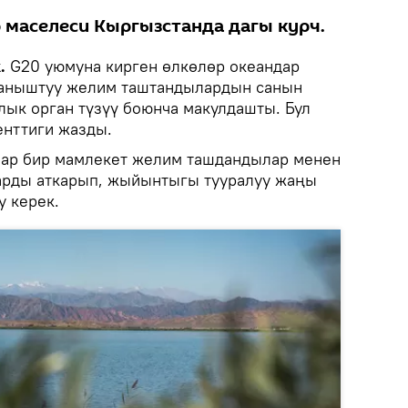
маселеси Кыргызстанда дагы курч.
.
G20 уюмуна кирген өлкөлөр океандар
ланыштуу желим таштандылардын санын
лык орган түзүү боюнча макулдашты. Бул
енттиги жазды.
 ар бир мамлекет желим ташдандылар менен
арды аткарып, жыйынтыгы тууралуу жаңы
у керек.