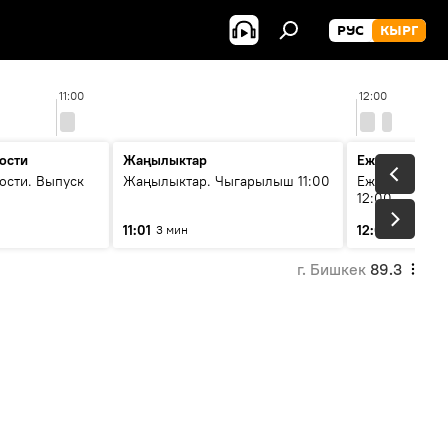
РУС
КЫРГ
11:00
12:00
ости
Жаңылыктар
Ежедневные 
ости. Выпуск
Жаңылыктар. Чыгарылыш 11:00
Ежедневные н
12:00
11:01
12:01
3 мин
3 мин
г. Бишкек
89.3