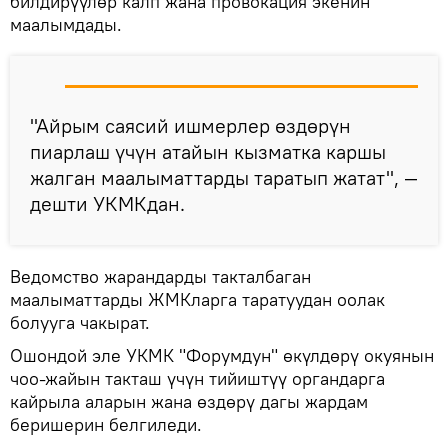
билдирүүлөр калп жана провокация экенин
маалымдады.
"Айрым саясий ишмерлер өздөрүн
пиарлаш үчүн атайын кызматка каршы
жалган маалыматтарды таратып жатат", —
дешти УКМКдан.
Ведомство жарандарды такталбаган
маалыматтарды ЖМКларга таратуудан оолак
болууга чакырат.
Ошондой эле УКМК "Форумдун" өкүлдөрү окуянын
чоо-жайын такташ үчүн тийиштүү органдарга
кайрыла аларын жана өздөрү дагы жардам
беришерин белгиледи.