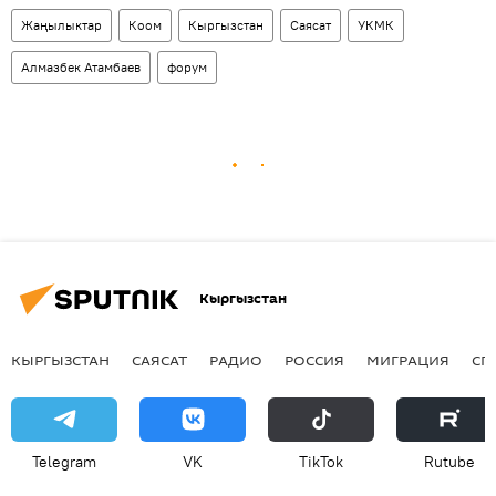
Жаңылыктар
Коом
Кыргызстан
Саясат
УКМК
Алмазбек Атамбаев
форум
Кыргызстан
КЫРГЫЗСТАН
САЯСАТ
РАДИО
РОССИЯ
МИГРАЦИЯ
СП
Telegram
VK
ТikТоk
Rutube