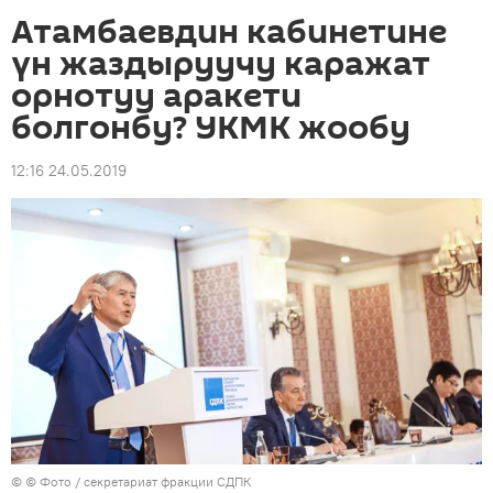
Атамбаевдин кабинетине
үн жаздыруучу каражат
орнотуу аракети
болгонбу? УКМК жообу
12:16 24.05.2019
© © Фото / секретариат фракции СДПК