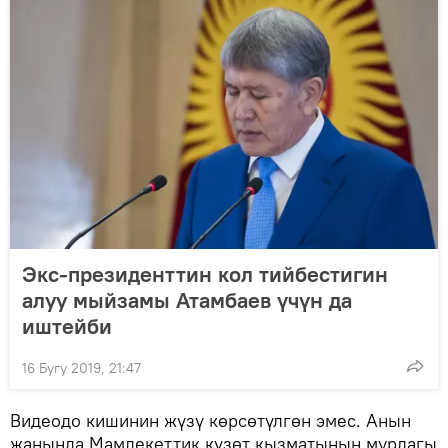
Экс-президенттин кол тийбестигин
алуу мыйзамы Атамбаев үчүн да
иштейби
16 Бугу 2019, 21:47
Видеодо кишинин жүзү көрсөтүлгөн эмес. Анын
жанында Мамлекеттик күзөт кызматынын мурдагы