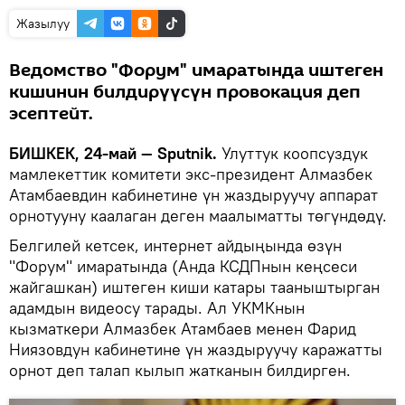
Жазылуу
Ведомство "Форум" имаратында иштеген
кишинин билдирүүсүн провокация деп
эсептейт.
БИШКЕК, 24-май — Sputnik.
Улуттук коопсуздук
мамлекеттик комитети экс-президент Алмазбек
Атамбаевдин кабинетине үн жаздыруучу аппарат
орнотууну каалаган деген маалыматты төгүндөдү.
Белгилей кетсек, интернет айдыңында өзүн
"Форум" имаратында (Анда КСДПнын кеңсеси
жайгашкан) иштеген киши катары тааныштырган
адамдын видеосу тарады. Ал УКМКнын
кызматкери Алмазбек Атамбаев менен Фарид
Ниязовдун кабинетине үн жаздыруучу каражатты
орнот деп талап кылып жатканын билдирген.