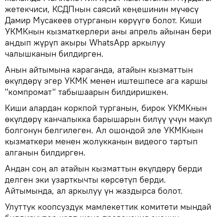
жетекчиси, КСДПнын саясий кеңешинин мүчөсү
Дамир Мусакеев отурганын көрүүгө болот. Киши
УКМКнын кызматкерлери аны апрель айынан бери
аңдып жүрүп акыры WhatsApp аркылуу
чалышканын билдирген.
Анын айтымына караганда, атайын кызматтын
өкүлдөрү эгер УКМК менен иштешпесе ага каршы
"компромат" табышаарын билдиришкен.
Киши алардан коркпой турганын, бирок УКМКнын
өкүлдөрү канчалыкка барышарын билүү үчүн макул
болгонун белгилеген. Ал ошондой эле УКМКнын
кызматкери менен жолукканын видеого тартып
алганын билдирген.
Андан соң ал атайын кызматтын өкүлдөрү берди
делген эки узарткычты көрсөтүп берди.
Айтымында, ал аркылуу үн жаздырса болот.
Улуттук коопсуздук мамлекеттик комитети мындай