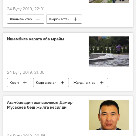
24 Бугу 2019, 22:01
Жаңылыктар
Кыргызстан
Окуялар
Бишкек
маршрутка
2019-жылдын башынан бери Кыргызстанда болгон жол кырсыктар
Ишембиге карата аба ырайы
24 Бугу 2019, 21:30
Коом
Кыргызстан
Жаңылыктар
аба ырайы
аймактар
жамгыр
Атамбаевдин жансакчысы Дамир
Мусакеев беш жылга кесилди
24 Бугу 2019, 20:55