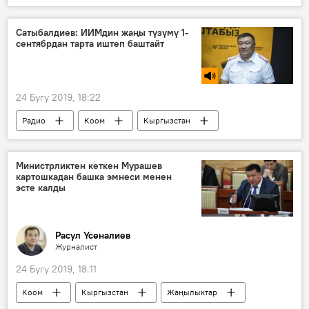
Азия
Дүйнөдө
Казакстан
Кытай
Димаш Кудайберген
ырчы
Сатыбалдиев: ИИМдин жаңы түзүмү 1-
сентябрдан тарта иштеп баштайт
опера
факты
24 Бугу 2019, 18:22
Радио
Коом
Кыргызстан
Нур Сатыбалдиев
ИИМ
Бишкек
Министрликтен кеткен Мурашев
картошкадан башка эмнеси менен
эсте калды
Расул Үсөналиев
Журналист
24 Бугу 2019, 18:11
Коом
Кыргызстан
Жаңылыктар