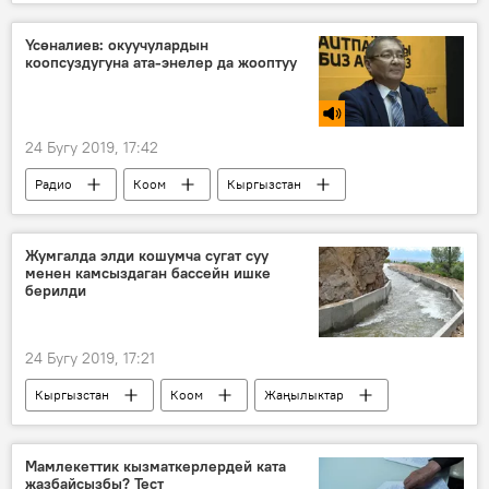
Саясат
Нурбек Мурашев
министр
Картошка
Үсөналиев: окуучулардын
коопсуздугуна ата-энелер да жооптуу
24 Бугу 2019, 17:42
Радио
Коом
Кыргызстан
буйрук
Жумгалда элди кошумча сугат суу
менен камсыздаган бассейн ишке
берилди
24 Бугу 2019, 17:21
Кыргызстан
Коом
Жаңылыктар
суу
Жумгал району
бассейн
ирригация
Мухаммедкалый Абылгазиев
Мамлекеттик кызматкерлердей ката
жазбайсызбы? Тест