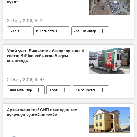
сүрөт
24 Бугу 2019, 16:25
Коом
Кыргызстан
Жаңылыктар
Бишкек мэриясы
таштандылар сакталган жай
Бишкек
Үрөй учат! Бишкектин базарларында 4
саатта ВИЧке кабылган 5 адам
аныкталды
24 Бугу 2019, 15:46
Жаңылыктар
Коом
Кыргызстан
Бишкек
СПИД
базар
Арзан жана тез! СИП панелден там
куруунун күнгөй-тескейи