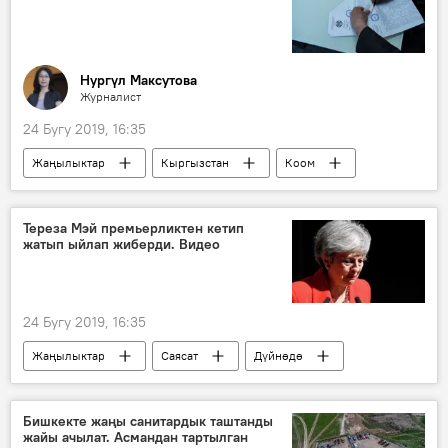
Нургүл Максутова
Журналист
24 Бугу 2019, 16:35
Жаңылыктар
Кыргызстан
Коом
Маданият
Викториналар
кыргыз тили
жат жазуу
сабат
Тереза Мэй премьерликтен кетип
жатып ыйлап жиберди. Видео
Кыргызча тесттер
24 Бугу 2019, 16:35
Жаңылыктар
Саясат
Дүйнөдө
Тереза Мэй
отставка
премьер-министр
Улуу Британия
Бишкекте жаңы санитардык таштанды
жайы ачылат. Асмандан тартылган