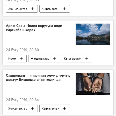
Жаңылыктар
Кыргызстан
Окуялар
Дамир Мусакеев
сот
өкүм
Кундуз Жолдубаева
Адис: Сары-Челек коругуна элди
киргизбеш керек
24 Бугу 2019, 20:39
Коом
Жаңылыктар
Кыргызстан
Сары-Челек
жаратылыш
Салянованын инисинин өлүмү: үчүнчү
шектүү Бишкекке алып келинди
24 Бугу 2019, 20:34
Жаңылыктар
Кыргызстан