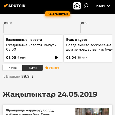
КЫРГ
Кыргызстан
00:00
01:00
Ежедневные новости
Будь в курсе
Ежедневные новости. Выпуск
Среда вместо воскресенья и
08:00
другие новшества: как будут
проходить выборы в КР?
08:00
08:04
4 мин
38 мин
Кечээ
Бүгүн
Эфирге
г. Бишкек
89.3
Жаңылыктар 24.05.2019
Францияда жардыруу болду,
жабыркагандар бар. Сүрөт