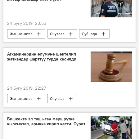
24 Бугу 2019, 23:53
Жаңылыктар
Окуялар
Дүйнөдө
Франция
жарылуу
көчө
Аткаминердин өлүмүнө шектелип
жаткандар шарттуу түрдө кесилди
24 Бугу 2019, 22:27
Жаңылыктар
Окуялар
Кыргызстан
Маматназар Жакыпбаев
сот
өкүм
Бишкекте эл ташыган маршрутка
кырсыктап, арыкка кирип кетти. Сүрөт