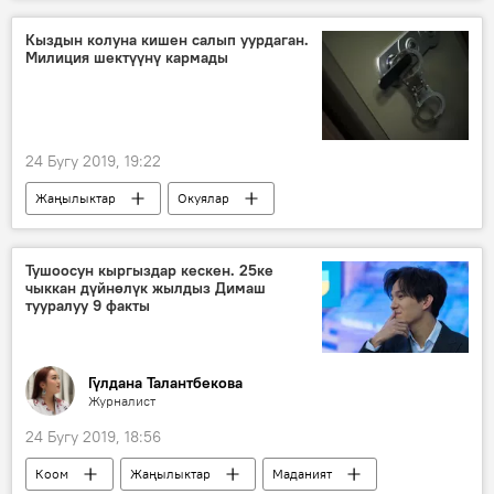
Окуялар
Аида Салянова
Улан Салянов
кылмыш
Кыздын колуна кишен салып уурдаган.
Милиция шектүүнү кармады
Аида Салянованын иниси Улан Саляновдун өлүмү
24 Бугу 2019, 19:22
Жаңылыктар
Окуялар
Кыргызстан
Бишкек
адам уурдоо
кылмыш
Тушоосун кыргыздар кескен. 25ке
чыккан дүйнөлүк жылдыз Димаш
тууралуу 9 факты
Гүлдана Талантбекова
Журналист
24 Бугу 2019, 18:56
Коом
Жаңылыктар
Маданият