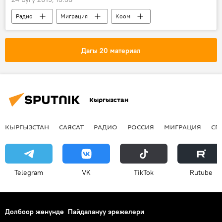
Радио
Миграция
Коом
Кыргызстан
ВИЧ
илдет
жаштар
Дагы 20 материал
Кыргызстан
КЫРГЫЗСТАН
САЯСАТ
РАДИО
РОССИЯ
МИГРАЦИЯ
СП
Telegram
VK
ТikТоk
Rutube
Долбоор жөнүндө
Пайдалануу эрежелери