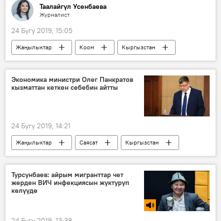
Таалайгүл Усенбаева
Журналист
24 Бугу 2019, 15:05
Жаңылыктар
Коом
Кыргызстан
курулуш
үй
Экономика
Экономика министри Олег Панкратов
кызматтан кеткен себебин айтты
24 Бугу 2019, 14:21
Жаңылыктар
Саясат
Кыргызстан
Олег Панкратов
отставка
Турсунбаев: айрым мигранттар чет
жерден ВИЧ инфекциясын жуктуруп
келүүдө
24 Бугу 2019, 13:38