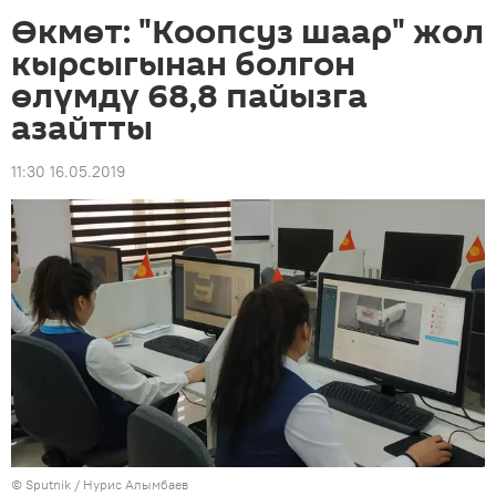
Өкмөт: "Коопсуз шаар" жол
кырсыгынан болгон
өлүмдү 68,8 пайызга
азайтты
11:30 16.05.2019
©
Sputnik
/ Нурис Алымбаев