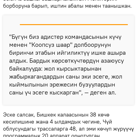
борборуна барып, иштин абалы менен таанышкан.
"Бүгүн биз адистер командасынын күчү
менен "Коопсуз шаар" долбоорунун
биринчи этабын ийгиликтүү ишке ашыра
алдык. Бардык көрсөткүчтөрдүн азаюусу
байкалууда: жол кырсыктарынан
жабыркагандардын саны эки эсеге, жол
кыймылынын эрежесин бузуулардын
саны үч эсеге кыскарган", — деген ал.
Эске салсак, Бишкек калаасынын 38 көчө
кесилишине жана 4 ылдамдык чегине, Чүй
облусундагы трассаларга 48, ал эми көчүп жүрүүчү
программалык 20 аппарат орнотулган.