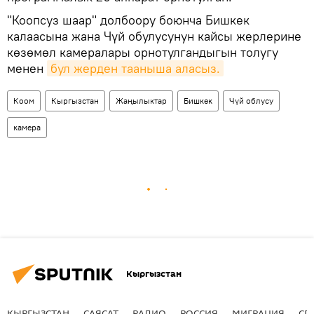
"Коопсуз шаар" долбоору боюнча Бишкек
калаасына жана Чүй обулусунун кайсы жерлерине
көзөмөл камералары орнотулгандыгын толугу
менен
бул жерден тааныша аласыз.
Коом
Кыргызстан
Жаңылыктар
Бишкек
Чүй облусу
камера
Кыргызстан
КЫРГЫЗСТАН
САЯСАТ
РАДИО
РОССИЯ
МИГРАЦИЯ
СП