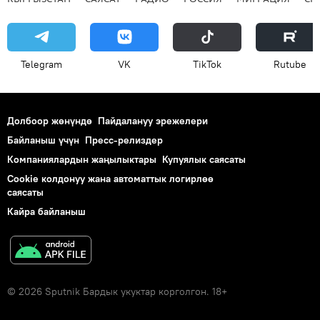
Telegram
VK
ТikТоk
Rutube
Долбоор жөнүндө
Пайдалануу эрежелери
Байланыш үчүн
Пресс-релиздер
Компаниялардын жаңылыктары
Купуялык саясаты
Cookie колдонуу жана автоматтык логирлөө
саясаты
Кайра байланыш
© 2026 Sputnik Бардык укуктар корголгон. 18+