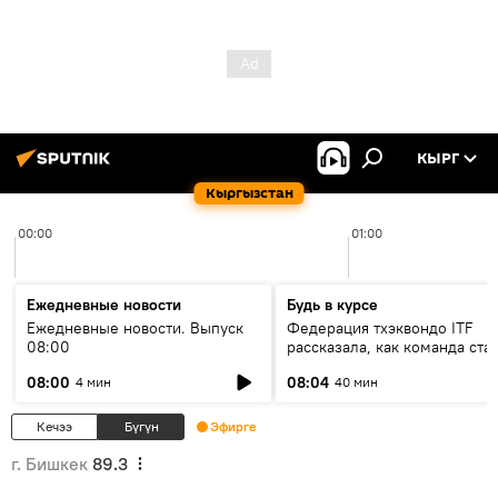
КЫРГ
Кыргызстан
00:00
01:00
Ежедневные новости
Будь в курсе
Ежедневные новости. Выпуск
Федерация тхэквондо ITF
08:00
рассказала, как команда ста
жертвой мошенников
08:00
08:04
4 мин
40 мин
Кечээ
Бүгүн
Эфирге
г. Бишкек
89.3