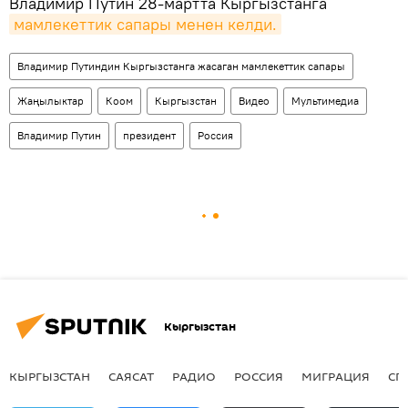
Владимир Путин 28-мартта Кыргызстанга
мамлекеттик сапары менен келди.
Владимир Путиндин Кыргызстанга жасаган мамлекеттик сапары
Жаңылыктар
Коом
Кыргызстан
Видео
Мультимедиа
Владимир Путин
президент
Россия
Кыргызстан
КЫРГЫЗСТАН
САЯСАТ
РАДИО
РОССИЯ
МИГРАЦИЯ
СП