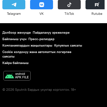
Telegram
VK
ТikТоk
Rutube
Долбоор жөнүндө
Пайдалануу эрежелери
Байланыш үчүн
Пресс-релиздер
Компаниялардын жаңылыктары
Купуялык саясаты
Cookie колдонуу жана автоматтык логирлөө
саясаты
Кайра байланыш
© 2026 Sputnik Бардык укуктар корголгон. 18+