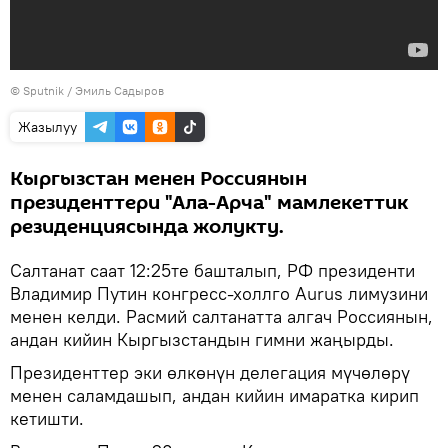
©
Sputnik / Эмиль Садыров
Жазылуу
Кыргызстан менен Россиянын
президенттери "Ала-Арча" мамлекеттик
резиденциясында жолукту.
Салтанат саат 12:25те башталып, РФ президенти
Владимир Путин конгресс-холлго Aurus лимузини
менен келди. Расмий салтанатта алгач Россиянын,
андан кийин Кыргызстандын гимни жаңырды.
Президенттер эки өлкөнүн делегация мүчөлөрү
менен саламдашып, андан кийин имаратка кирип
кетишти.