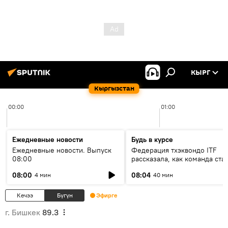
КЫРГ
Кыргызстан
00:00
01:00
Ежедневные новости
Будь в курсе
Ежедневные новости. Выпуск
Федерация тхэквондо ITF
08:00
рассказала, как команда ста
жертвой мошенников
08:00
08:04
4 мин
40 мин
Кечээ
Бүгүн
Эфирге
г. Бишкек
89.3