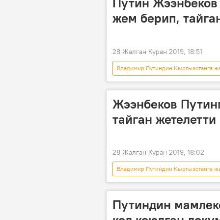
Путин Жээнбеков
жем берип, тайга
28 Жалган Куран 2019, 18:51
Владимир Путиндин Кыргызстанга жа
Кыргызстан
Видео
Сооронбай Жээнбеков
беле
Жээнбеков Путинг
тайган жетелетти
28 Жалган Куран 2019, 18:02
Владимир Путиндин Кыргызстанга жа
Жаңылыктар
Дүйнөдө
аргымак
тайган
бе
Путиндин мамлек
кол коюлган доку