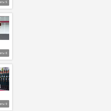
агы
5
агы
8
агы
9