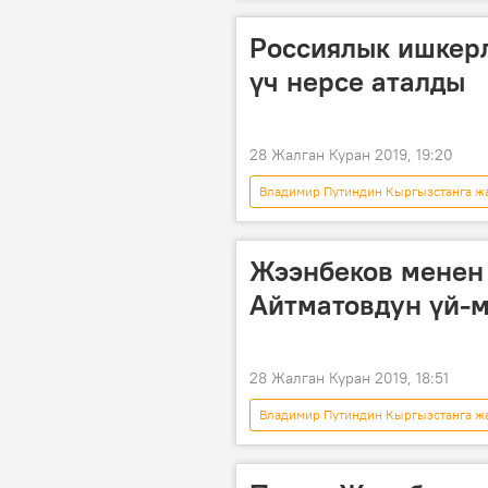
Кыргызстан
Сүрөт
Сооронбай Жээнбеков
мак
Россиялык ишкер
үч нерсе аталды
28 Жалган Куран 2019, 19:20
Владимир Путиндин Кыргызстанга жа
Жаңылыктар
ишкер
Жээнбеков менен
Айтматовдун үй-м
28 Жалган Куран 2019, 18:51
Владимир Путиндин Кыргызстанга жа
Жаңылыктар
Маданият
Чыңгыз Айтматов
музей