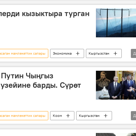
Мультимедиа
Саясат
Владимир Путин
улдашуу
келишим
Россия
лерди кызыктыра турган
саган мамлекеттик сапары
Экономика
Кыргызстан
Д
бизнес
Россия
 Путин Чыңгыз
узейине барды. Сүрөт
саган мамлекеттик сапары
Коом
Кыргызстан
Д
Владимир Путин
Сооронбай Жээнбеков