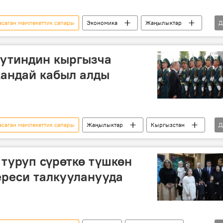
саган мамлекеттик сапары
Экономика
Жаңылыктар
Д
комитет
иш-чара
Россия
 Путиндин кыргызча
кандай кабыл алды
саган мамлекеттик сапары
Жаңылыктар
Кыргызстан
Д
адимир Путин
мамлекеттик сапар
саламдашуу
туруп сүрөткө түшкөн
ереси талкууланууда