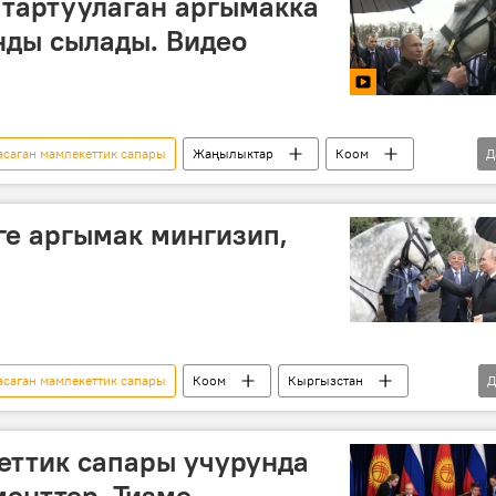
 тартуулаган аргымакка
нды сылады. Видео
саган мамлекеттик сапары
Жаңылыктар
Коом
Д
Мультимедиа
Владимир Путин
к
аргымак
тайган
е аргымак мингизип,
саган мамлекеттик сапары
Коом
Кыргызстан
Д
Владимир Путин
Сооронбай Жээнбеков
лек
еттик сапары учурунда
менттер. Тизме