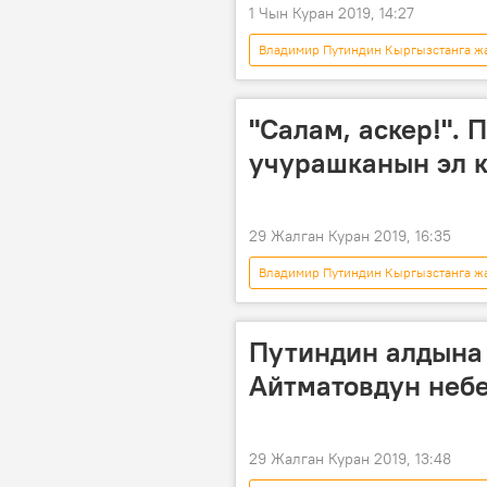
1 Чын Куран 2019, 14:27
Владимир Путиндин Кыргызстанга жа
Кыргызстан
Саясат
"Салам, аскер!".
учурашканын эл 
29 Жалган Куран 2019, 16:35
Владимир Путиндин Кыргызстанга жа
Коом
Дүйнөдө
Вл
Путиндин алдына 
Айтматовдун неб
29 Жалган Куран 2019, 13:48