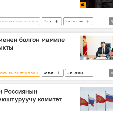
саган мамлекеттик сапары
Коом
Кыргызстан
Д
ин
Сооронбай Жээнбеков
менен болгон мамиле
ыкты
саган мамлекеттик сапары
Саясат
Экономика
Д
Владимир Путин
Данияр Сыдыков
алака
н Россиянын
уюштуруучу комитет