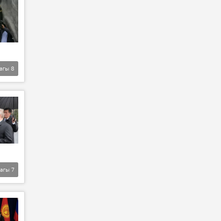
агы
8
агы
7