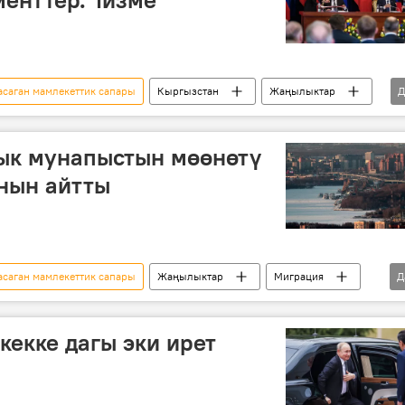
саган мамлекеттик сапары
Кыргызстан
Жаңылыктар
Д
Сооронбай Жээнбеков
Владимир Путин
м
Россия
ык мунапыстын мөөнөтү
нын айтты
саган мамлекеттик сапары
Жаңылыктар
Миграция
Д
жеңилдик
Владимир Путин
Россия
екке дагы эки ирет