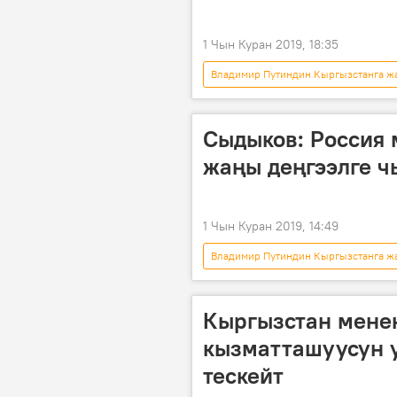
1 Чын Куран 2019, 18:35
Владимир Путиндин Кыргызстанга жа
Жаңылыктар
Владимир Пут
Сыдыков: Россия 
жаңы деңгээлге ч
1 Чын Куран 2019, 14:49
Владимир Путиндин Кыргызстанга жа
Жаңылыктар
Кыргызстан
мамиле
Россия
Кыргызстан мене
кызматташуусун 
тескейт