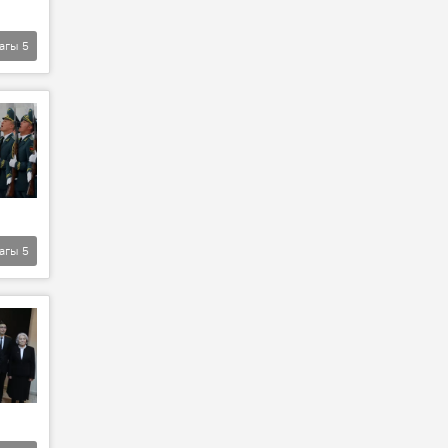
агы
5
агы
5