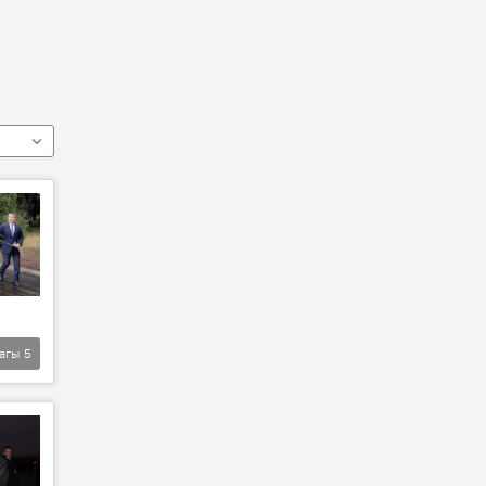
агы
5