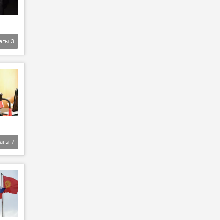
агы
3
агы
7