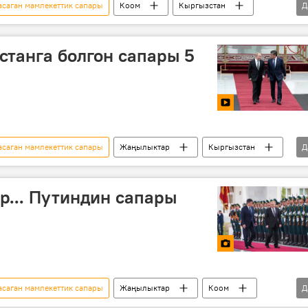
саган мамлекеттик сапары
Коом
Кыргызстан
Д
тов
үй
музей
Владимир Путин
танга болгон сапары 5
саган мамлекеттик сапары
Жаңылыктар
Кыргызстан
Д
омика
Видео
Мультимедиа
димир Путин
мамлекеттик сапар
... Путиндин сапары
саган мамлекеттик сапары
Жаңылыктар
Коом
Д