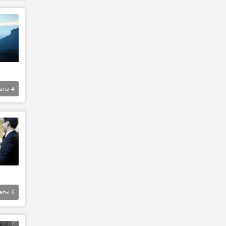
агы
4
агы
6