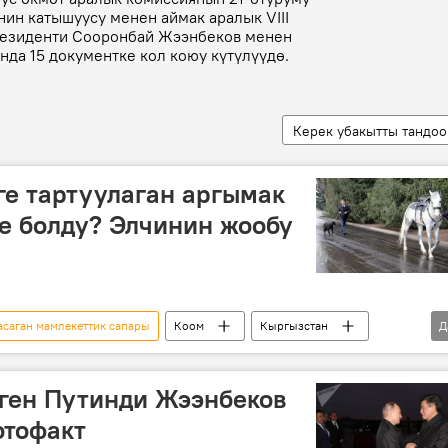
нин катышуусу менен аймак аралык VIII
президенти Сооронбай Жээнбеков менен
да 15 документке кол коюу күтүлүүдө.
Керек убакытты тандоо
е тартуулаган аргымак
е болду? Элчинин жообу
саган мамлекеттик сапары
Коом
Кыргызстан
Д
энбеков
Владимир Путин
аргымак
ген Путинди Жээнбеков
отофакт