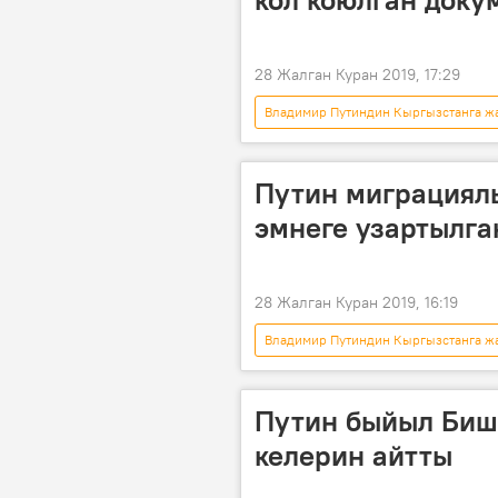
28 Жалган Куран 2019, 17:29
Владимир Путиндин Кыргызстанга жа
Саясат
Экономика
мамлекеттик сапар
келиши
Путин миграциял
эмнеге узартылга
28 Жалган Куран 2019, 16:19
Владимир Путиндин Кыргызстанга жа
Дүйнөдө
мунапыс
Путин быйыл Бишк
келерин айтты