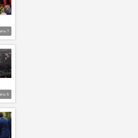
агы
7
агы
5