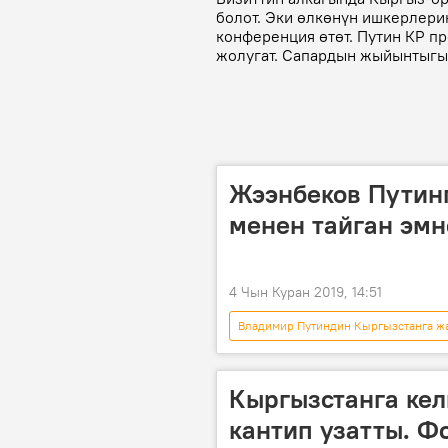
болот. Эки өлкөнүн ишкерлери
конференция өтөт. Путин КР 
жолугат. Сапардын жыйынтыгын
Жээнбеков Путинг
менен тайган эмн
4 Чын Куран 2019, 14:51
Владимир Путиндин Кыргызстанга жа
Жаңылыктар
Сооронбай Жэ
тайган
Кыргызстанга кел
кантип узатты. Ф