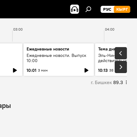
РУС
КЫРГ
03:00
04:00
Ежедневные новости
Тема дня
Ежедневные новости. Выпуск
Эль-Ниньо, жара и 
10:00
действительно вли
 өнүгүү
погоду в Кыргызст
10:01
10:13
3 мин
38 мин
г. Бишкек
89.3
ары