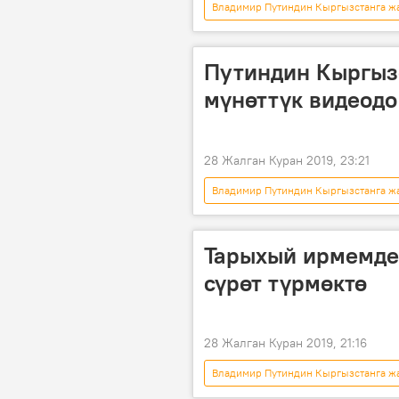
Владимир Путиндин Кыргызстанга жа
Жаңылыктар
Чыңгыз Айтма
Путиндин Кыргызс
мүнөттүк видеодо
28 Жалган Куран 2019, 23:21
Владимир Путиндин Кыргызстанга жа
Коом
Саясат
Экон
Сооронбай Жээнбеков
Вла
Тарыхый ирмемдер
сүрөт түрмөктө
28 Жалган Куран 2019, 21:16
Владимир Путиндин Кыргызстанга жа