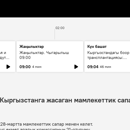
02:00
Жаңылыктар
Күн башат
я и
Жаңылыктар. Чыгарылыш
Кыргызстандагы боор
дут
09:00
трансплантациясы:
жетишкендиктер жана
09:00
09:04
4 мин
46 мин
келечеги
Кыргызстанга жасаган мамлекеттик сап
28-мартта мамлекеттик сапар менен келет.
ус өкмөт аралык комиссиянын 21-отуруму