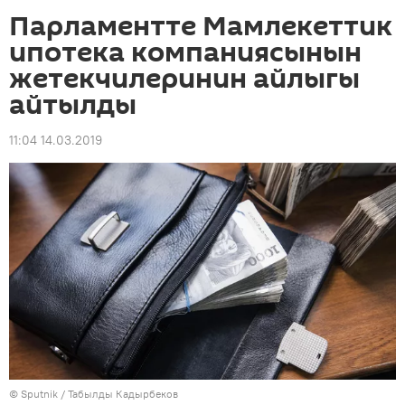
Парламентте Мамлекеттик
ипотека компаниясынын
жетекчилеринин айлыгы
айтылды
11:04 14.03.2019
©
Sputnik / Табылды Кадырбеков