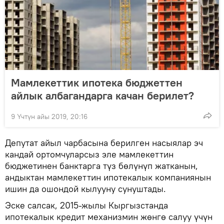
Мамлекеттик ипотека бюджеттен
айлык албагандарга качан берилет?
9 Үчтүн айы 2019, 20:16
Депутат айыл чарбасына берилген насыялар эч
кандай ортомчуларсыз эле мамлекеттин
бюджетинен банктарга түз бөлүнүп жатканын,
андыктан мамлекеттин ипотекалык компаниянын
ишин да ошондой кылууну сунуштады.
Эске салсак, 2015-жылы Кыргызстанда
ипотекалык кредит механизмин жөнгө салуу үчүн