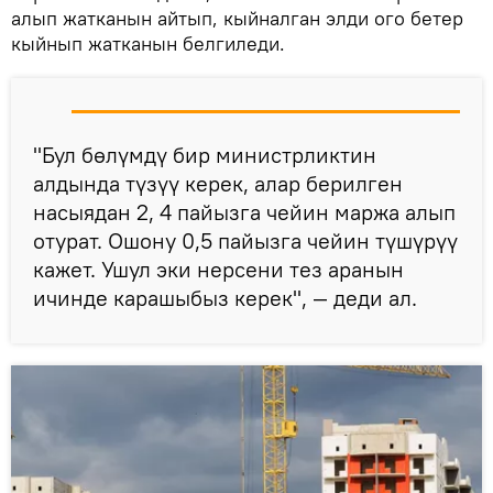
алып жатканын айтып, кыйналган элди ого бетер
кыйнып жатканын белгиледи.
"Бул бөлүмдү бир министрликтин
алдында түзүү керек, алар берилген
насыядан 2, 4 пайызга чейин маржа алып
отурат. Ошону 0,5 пайызга чейин түшүрүү
кажет. Ушул эки нерсени тез аранын
ичинде карашыбыз керек", — деди ал.