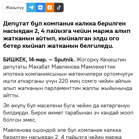
Жазылуу
Депутат бул компания калкка берилген
насыядан 2, 4 пайызга чейин маржа алып
жатканын айтып, кыйналган элди ого
бетер кыйнап жатканын белгиледи.
БИШКЕК, 14-мар. — Sputnik.
Жогорку Кеңештин
депутаты Махабат Мавлянова Мамлекеттик
ипотека компаниясынын жетекчилери ортомчулук
ишти аткарганы үчүн 220 миң сомго чейин айлык
алып жатканын парламенттин жалпы жыйынында
айтты.
Эл өкүлү бул маселени буга чейин да көтөргөнүн
билдирди. Бирок өкмөт тарабынан эч кандай жооп
болгон эмес.
Мавлянова ошондой эле бул компания калкка
берилген насыядан 2, 4 пайызга чейин маржа