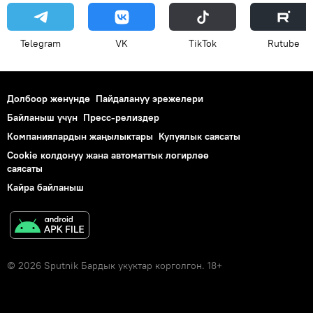
Telegram
VK
ТikТоk
Rutube
Долбоор жөнүндө
Пайдалануу эрежелери
Байланыш үчүн
Пресс-релиздер
Компаниялардын жаңылыктары
Купуялык саясаты
Cookie колдонуу жана автоматтык логирлөө
саясаты
Кайра байланыш
© 2026 Sputnik Бардык укуктар корголгон. 18+