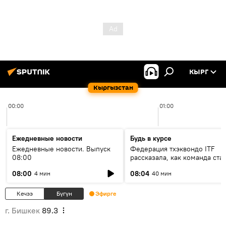
КЫРГ
Кыргызстан
00:00
01:00
Ежедневные новости
Будь в курсе
Ежедневные новости. Выпуск
Федерация тхэквондо ITF
08:00
рассказала, как команда ста
жертвой мошенников
08:00
08:04
4 мин
40 мин
Кечээ
Бүгүн
Эфирге
г. Бишкек
89.3