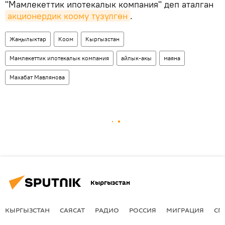
"Мамлекеттик ипотекалык компания" деп аталган
акционердик коому түзүлгөн
.
Жаңылыктар
Коом
Кыргызстан
Мамлекеттик ипотекалык компания
айлык-акы
маяна
Махабат Мавлянова
Кыргызстан
КЫРГЫЗСТАН
САЯСАТ
РАДИО
РОССИЯ
МИГРАЦИЯ
СП