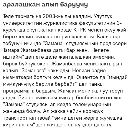
аралашкан алып баруучу
Теле тармагына 2003-жылы келдим. Улуттук
университеттин журналистика факультетинин 3-
курсунда окуп жаткан кезде КТРК менен окуу жай
биргелешип сынак өткөрүп калышты. Калыстар
тобунун ичинде "Замана" студиясынын продюсери
Тамара Жаманбаева дагы бар экен. "Телеге
иштейм" деп өтө деле жанталашкан эмесмин,
бирок буйрук экен, Жаманбаева мени жактырып
калып "Заманага" чакырды. Негизи радио
кызматкери болгум келчү да. Ошентсе да "мындай
мүмкүнчүлүк бериле бербейт" деп таңкы
программага бардым. Жамаат мени жылуу тосуп
алды. Бирок кыйынчылыктар болбой койгон жок.
"Замана" студиясы ал кезде телемунаранын
жанында болчу. Ал жакка чейин коомдук
транспорт каттабай "эмне деген жерге жумушка
кирип алгам" деп жинденген күндөр да өттү.