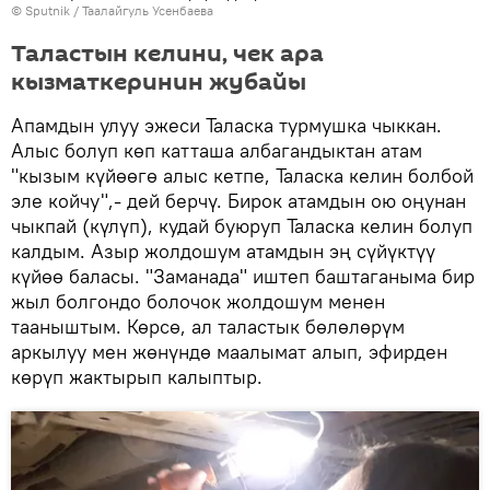
©
Sputnik
/ Таалайгуль Усенбаева
Таластын келини, чек ара
кызматкеринин жубайы
Апамдын улуу эжеси Таласка турмушка чыккан.
Алыс болуп көп катташа албагандыктан атам
"кызым күйөөгө алыс кетпе, Таласка келин болбой
эле койчу",- дей берчү. Бирок атамдын ою оңунан
чыкпай (күлүп), кудай буюруп Таласка келин болуп
калдым. Азыр жолдошум атамдын эң сүйүктүү
күйөө баласы. "Заманада" иштеп баштаганыма бир
жыл болгондо болочок жолдошум менен
тааныштым. Көрсө, ал таластык бөлөлөрүм
аркылуу мен жөнүндө маалымат алып, эфирден
көрүп жактырып калыптыр.