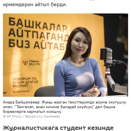
ирмемдерин айтып берди.
Анара Бейшекеева: Жаңы жазган тексттеримди өзүмө окутушчу
эмес. "Тамгалап, анан кичине баладай окуйсуң" деп башка
бирөөлөргө карматып коюшчу.
©
AP Photo
/ Таалайгуль Усенбаева
Журналистикага студент кезинде