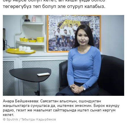
төгөрөгүбүз төп болуп эле отуруп калабыз.
Анара Бейшекеева: Саясаттан алысмын, ошондуктан
жаңылыктарга сунуштаса да, иштемек эмесмин. Бирок өзүмдү
радио, гезит же маалымат сайттарында иштеп сынап көргүм
келет.
©
Sputnik / Табылды Кадырбеков