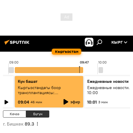
КЫРГ
Кыргызстан
09:00
09:47
10:00
Күн башат
Ежедневные новости
Кыргызстандагы боор
Ежедневные новости. 
трансплантациясы:
10:00
жетишкендиктер жана өнүгүү
эфир
09:04
10:01
46 мин
3 мин
келечеги
Кечээ
Бүгүн
г. Бишкек
89.3