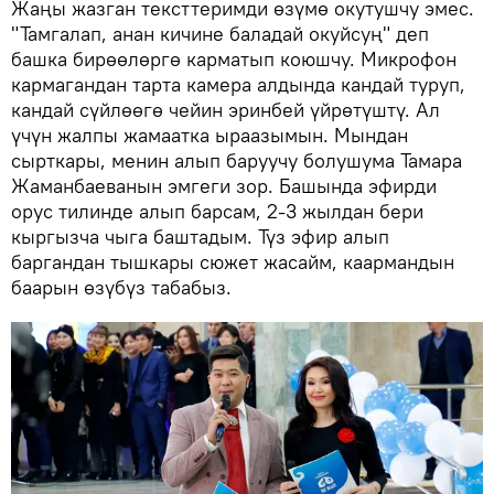
Жаңы жазган тексттеримди өзүмө окутушчу эмес.
"Тамгалап, анан кичине баладай окуйсуң" деп
башка бирөөлөргө карматып коюшчу. Микрофон
кармагандан тарта камера алдында кандай туруп,
кандай сүйлөөгө чейин эринбей үйрөтүштү. Ал
үчүн жалпы жамаатка ыраазымын. Мындан
сырткары, менин алып баруучу болушума Тамара
Жаманбаеванын эмгеги зор. Башында эфирди
орус тилинде алып барсам, 2-3 жылдан бери
кыргызча чыга баштадым. Түз эфир алып
баргандан тышкары сюжет жасайм, каармандын
баарын өзүбүз табабыз.