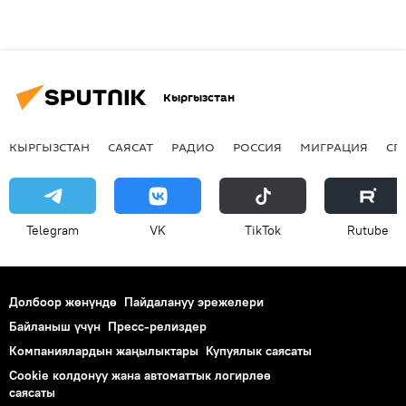
Кыргызстан
КЫРГЫЗСТАН
САЯСАТ
РАДИО
РОССИЯ
МИГРАЦИЯ
СП
Telegram
VK
ТikТоk
Rutube
Долбоор жөнүндө
Пайдалануу эрежелери
Байланыш үчүн
Пресс-релиздер
Компаниялардын жаңылыктары
Купуялык саясаты
Cookie колдонуу жана автоматтык логирлөө
саясаты