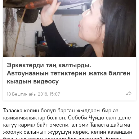
Эркектерди таң калтырды.
Автоунаанын тетиктерин жатка билген
кыздын видеосу
13 Бештин айы 2018, 15:07
Таласка келин болуп барган жылдары бир аз
кыйынчылыктар болгон. Себеби Чүйдө салт деле
катуу кармалбайт эмеспи, ал эми Таласта дайыма
жоолук салынып жүрүшүң керек, келин казандын
башында деген принцип бар дегендей. Бирок