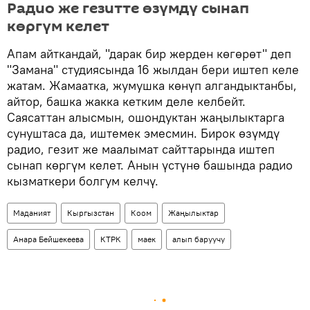
Радио же гезитте өзүмдү сынап
көргүм келет
Апам айткандай, "дарак бир жерден көгөрөт" деп
"Замана" студиясында 16 жылдан бери иштеп келе
жатам. Жамаатка, жумушка көнүп алгандыктанбы,
айтор, башка жакка кетким деле келбейт.
Саясаттан алысмын, ошондуктан жаңылыктарга
сунуштаса да, иштемек эмесмин. Бирок өзүмдү
радио, гезит же маалымат сайттарында иштеп
сынап көргүм келет. Анын үстүнө башында радио
кызматкери болгум келчү.
Маданият
Кыргызстан
Коом
Жаңылыктар
Анара Бейшекеева
КТРК
маек
алып баруучу