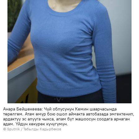
Анара Бейшекеева: Чүй облусунун Кемин шаарчасында
төрөлгөм. Атам өмүр бою ошол аймакта автобазада эмгектенип,
ардактуу эс алууга чыкса, апам бүт жашоосун соодага арнаган
адам. Үйдүн көкүрөк күчүгүмүн.
©
Sputnik / Табылды Кадырбеков