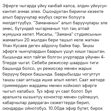
Эфирге чыгарда уйку канбай калса, элдин уйкусун
кантип ачмак элек. Ошондуктан биринчи кезекте
алып баруучулар өзүбүз сергек болууга
милдеттүүбүз. "Замананын" алып баруучулары эле
эмес, бүтүндөй чыгармачыл топ таң атпай
жумушка келет. Мисалы, "Замана" студиясынын
жамаатын 20 жылдан бери ташып келе жаткан
Улан Кусаев деген айдоочу байке бар. Таңкы
эфирге чыкчулардын баарын ушул киши ташыган.
Кышында жол тайгак болгон учурларда үйүнөн 4-
5терде чыгат. Себеби режиссер шаардын тиги
башында болсо, үн режиссер менен жарык
берүүчү берки башында. Баарыбызды чогултуп
таңкы саат алтыда ишке алып келет. Саат жетиде
гриммердин жардамы менен койкоюп эфирге
чыгып калабыз. Түз эфир үч саат болот. Бул
аралыкта кызыктуу коноктор менен сүйлөшүп,
кабарчылар даярдаган сюжеттерди берип,
оюндарды ойнотобуз. 10.00дө эфир бүтөт, бирок