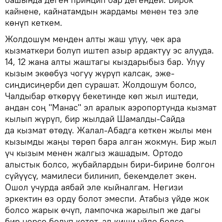
кайнене, кайнатамдын жардамы менен тез эле
көнүп кеткем.
Жолдошум менден алты жаш улуу, чек ара
кызматкери болуп иштеп азыр ардактуу эс алууда.
14, 12 жана алты жаштагы кыздарыбыз бар. Улуу
кызым экөөбүз чогуу жүрүп калсак, эже-
сиңдисиңерби деп сурашат. Жолдошум болсо,
Чалдыбар өткөрүү бекетинде көп жыл иштеди,
андан соң "Манас" эл аралык аэропортунда кызмат
кылып жүрүп, бир жылдай Шамалды-Сайда
да кызмат өтөдү. Жалал-Абадга кеткен жылы мен
кызымды жаңы төрөп бара алган жокмун. Бир жыл
үч кызым менен жалгыз жашадым. Ортодо
алыстык болсо, жубайлардын бири-бирине болгон
сүйүүсү, мамилеси билинип, бекемделет экен.
Ошол учурда аябай эле кыйналгам. Негизи
эркектин өз орду болот эмеспи. Атабыз үйдө жок
болсо жарык өчүп, лампочка жарылып же дагы
бир нерсе болуп кетет, ал киши үйдө болсо