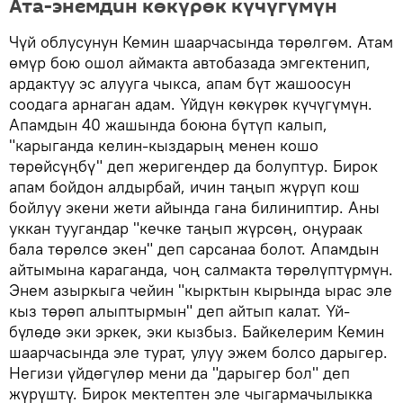
Ата-энемдин көкүрөк күчүгүмүн
Чүй облусунун Кемин шаарчасында төрөлгөм. Атам
өмүр бою ошол аймакта автобазада эмгектенип,
ардактуу эс алууга чыкса, апам бүт жашоосун
соодага арнаган адам. Үйдүн көкүрөк күчүгүмүн.
Апамдын 40 жашында боюна бүтүп калып,
"карыганда келин-кыздарың менен кошо
төрөйсүңбү" деп жеригендер да болуптур. Бирок
апам бойдон алдырбай, ичин таңып жүрүп кош
бойлуу экени жети айында гана билиниптир. Аны
уккан туугандар "кечке таңып жүрсөң, оңураак
бала төрөлсө экен" деп сарсанаа болот. Апамдын
айтымына караганда, чоң салмакта төрөлүптүрмүн.
Энем азыркыга чейин "кырктын кырында ырас эле
кыз төрөп алыптырмын" деп айтып калат. Үй-
бүлөдө эки эркек, эки кызбыз. Байкелерим Кемин
шаарчасында эле турат, улуу эжем болсо дарыгер.
Негизи үйдөгүлөр мени да "дарыгер бол" деп
жүрүштү. Бирок мектептен эле чыгармачылыкка