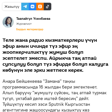
Жазылуу
Таалайгүл Усенбаева
Журналист
Бардык материалдар
Теле жана радио кызматкерлери үчүн
эфир анын ичинде түз эфир эң
жоопкерчиликтүү жумуш болуп
эсептелет эмеспи. Айрыкча таң атпай
супсулуу болуп түз эфирде болуп калууга
көбүнүн эле эрки жетпесе керек.
Анара Бейшекеева "Замана" таңкы
программасында 16 жылдан бери эмгектенет.
Алып баруучу "жумушту сүйсөң, таң атпай турмак
түгүл, уктабай деле иштей бересиң" дейт.
Түйшүктүү кесип ээси Sputnik Кыргызстан
агенттигине жашоосундагы кызыктуу көз