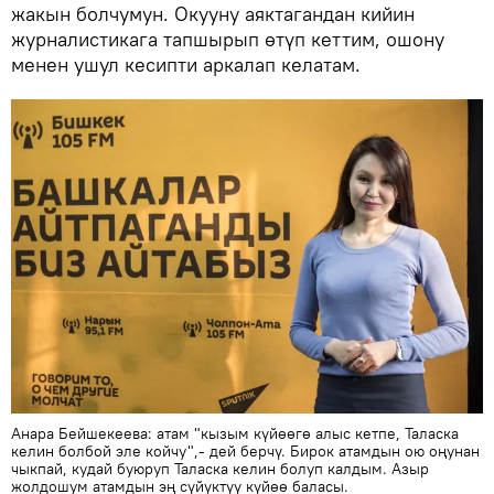
жакын болчумун. Окууну аяктагандан кийин
журналистикага тапшырып өтүп кеттим, ошону
менен ушул кесипти аркалап келатам.
Анара Бейшекеева: атам "кызым күйөөгө алыс кетпе, Таласка
келин болбой эле койчу",- дей берчү. Бирок атамдын ою оңунан
чыкпай, кудай буюруп Таласка келин болуп калдым. Азыр
жолдошум атамдын эң сүйүктүү күйөө баласы.