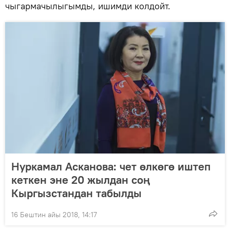
чыгармачылыгымды, ишимди колдойт.
Нуркамал Асканова: чет өлкөгө иштеп
кеткен эне 20 жылдан соң
Кыргызстандан табылды
16 Бештин айы 2018, 14:17