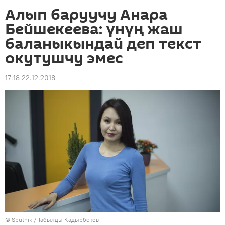
Алып баруучу Анара
Бейшекеева: үнүң жаш
баланыкындай деп текст
окутушчу эмес
17:18 22.12.2018
©
Sputnik / Табылды Кадырбеков