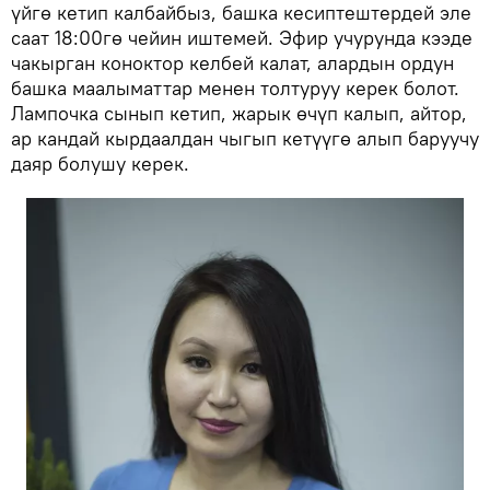
үйгө кетип калбайбыз, башка кесиптештердей эле
саат 18:00гө чейин иштемей. Эфир учурунда кээде
чакырган коноктор келбей калат, алардын ордун
башка маалыматтар менен толтуруу керек болот.
Лампочка сынып кетип, жарык өчүп калып, айтор,
ар кандай кырдаалдан чыгып кетүүгө алып баруучу
даяр болушу керек.