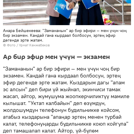
Анара Бейшекеева: "Замананын" ар бир эфири — мен үчүн чоң
бир экзамен. Кандай гана кырдаал болбосун, эртең эфир
дегенде эрте жатам.
© Фото / Урмат Кенжебеков
Ар бир эфир мен үчүн — экзамен
"Замананын" ар бир эфири — мен үчүн чоң бир
экзамен. Кандай гана кырдаал болбосун, эртең
эфир дегенде эрте жатам. Кыздарым дагы "апам
эс алсын" деп бири үй жыйнап, экинчиси тамак
жасап, айтор, жумушума жоопкерчиликтүү мамиле
кылышат. "Уктап калбайын" деп өзүмдүн,
жолдошумдун телефонун будильникке койсом,
атабыз кыздарына "апаңар эртең менен турбай
калат, телефонуңарды будильникке коюп койгула"
деп тамашалап калат. Айтор, үй-бүлөм