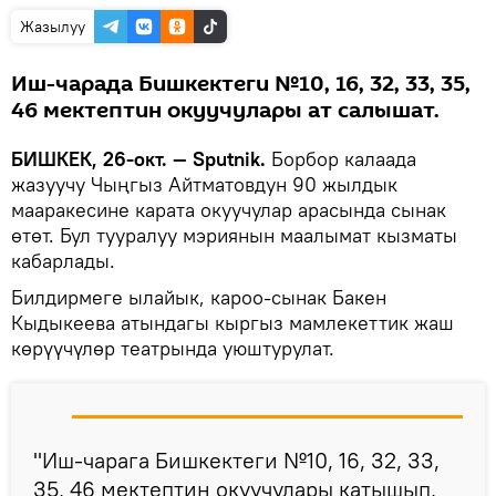
Жазылуу
Иш-чарада Бишкектеги №10, 16, 32, 33, 35,
46 мектептин окуучулары ат салышат.
БИШКЕК, 26-окт. — Sputnik.
Борбор калаада
жазуучу Чыңгыз Айтматовдун 90 жылдык
мааракесине карата окуучулар арасында сынак
өтөт. Бул тууралуу мэриянын маалымат кызматы
кабарлады.
Билдирмеге ылайык, кароо-сынак Бакен
Кыдыкеева атындагы кыргыз мамлекеттик жаш
көрүүчүлөр театрында уюштурулат.
"Иш-чарага Бишкектеги №10, 16, 32, 33,
35, 46 мектептин окуучулары катышып,