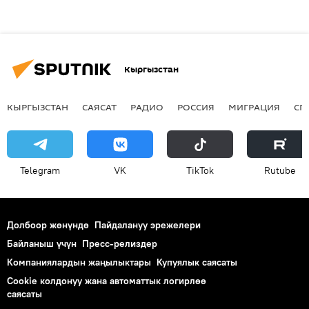
Кыргызстан
КЫРГЫЗСТАН
САЯСАТ
РАДИО
РОССИЯ
МИГРАЦИЯ
СП
Telegram
VK
ТikТоk
Rutube
Долбоор жөнүндө
Пайдалануу эрежелери
Байланыш үчүн
Пресс-релиздер
Компаниялардын жаңылыктары
Купуялык саясаты
Cookie колдонуу жана автоматтык логирлөө
саясаты