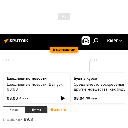
КЫРГ
Кыргызстан
00:00
01:00
Ежедневные новости
Будь в курсе
Ежедневные новости. Выпуск
Среда вместо воскресенья и
08:00
другие новшества: как будут
проходить выборы в КР?
08:00
08:04
4 мин
38 мин
Кечээ
Бүгүн
Эфирге
г. Бишкек
89.3