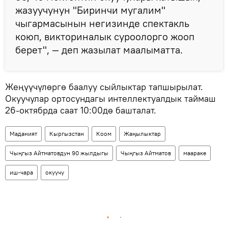
жазуучунун "Биринчи мугалим"
чыгармасынын негизинде спектакль
коюп, викториналык суроолорго жооп
берет", — деп жазылат маалыматта.
Жеңүүчүлөргө баалуу сыйлыктар тапшырылат.
Окуучулар ортосундагы интеллектуалдык таймаш
26-октябрда саат 10:00дө башталат.
Маданият
Кыргызстан
Коом
Жаңылыктар
Чыңгыз Айтматовдун 90 жылдыгы
Чыңгыз Айтматов
маараке
иш-чара
окуучу