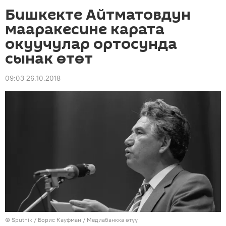
Бишкекте Айтматовдун
мааракесине карата
окуучулар ортосунда
сынак өтөт
09:03 26.10.2018
©
Sputnik
/ Борис Кауфман
/
Медиабанкка өтүү