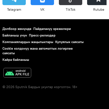
Telegram
VK
ТikТоk
Rutube
Долбоор жөнүндө
Пайдалануу эрежелери
Байланыш үчүн
Пресс-релиздер
Компаниялардын жаңылыктары
Купуялык саясаты
Cookie колдонуу жана автоматтык логирлөө
саясаты
Кайра байланыш
© 2026 Sputnik Бардык укуктар корголгон. 18+