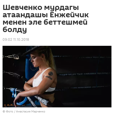
Шевченко мурдагы
атаандашы Енжейчик
менен эле беттешмей
болду
09:02 11.10.2018
© Фото /
Анастасия Марченко