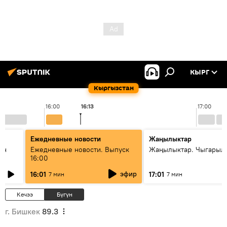
КЫРГ
Кыргызстан
16:00
16:13
17:00
Ежедневные новости
Жаңылыктар
ан
Ежедневные новости. Выпуск
Жаңылыктар. Чыгарыл
16:00
эфир
16:01
17:01
7 мин
7 мин
Кечээ
Бүгүн
г. Бишкек
89.3