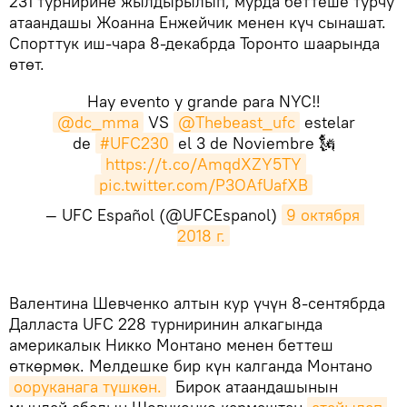
231 турнирине жылдырылып, мурда беттеше турчу
атаандашы Жоанна Енжейчик менен күч сынашат.
Спорттук иш-чара 8-декабрда Торонто шаарында
өтөт.
Hay evento y grande para NYC‼️
@dc_mma
VS
@Thebeast_ufc
estelar
de
#UFC230
el 3 de Noviembre 🗽
https://t.co/AmqdXZY5TY
pic.twitter.com/P3OAfUafXB
— UFC Español (@UFCEspanol)
9 октября 
2018 г.
Валентина Шевченко алтын кур үчүн 8-сентябрда
Далласта UFC 228 турниринин алкагында
америкалык Никко Монтано менен беттеш
өткөрмөк. Мелдешке бир күн калганда Монтано
ооруканага түшкөн.
Бирок атаандашынын