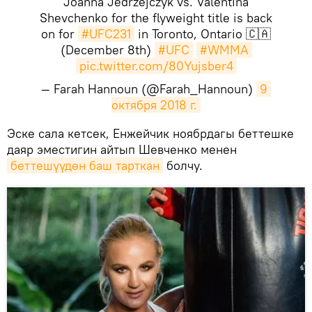
Joanna Jedrzejczyk vs. Valentina
Shevchenko for the flyweight title is back
on for
#UFC231
in Toronto, Ontario 🇨🇦
(December 8th)
#UFC
#WMMA
pic.twitter.com/80Yujsber4
— Farah Hannoun (@Farah_Hannoun)
9 
октября 2018 г.
​Эске сала кетсек, Енжейчик ноябрдагы беттешке
даяр эместигин айтып Шевченко менен
беттешүүдөн баш тарткан
болчу.