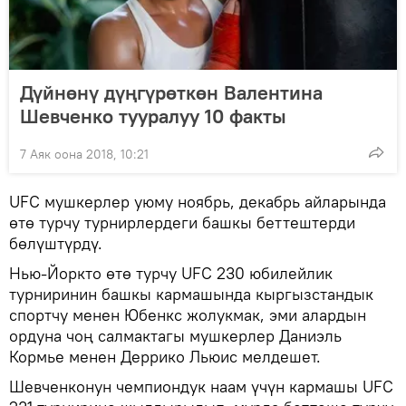
Дүйнөнү дүңгүрөткөн Валентина
Шевченко тууралуу 10 факты
7 Аяк оона 2018, 10:21
UFC мушкерлер уюму ноябрь, декабрь айларында
өтө турчу турнирлердеги башкы беттештерди
бөлүштүрдү.
Нью-Йоркто өтө турчу UFC 230 юбилейлик
турниринин башкы кармашында кыргызстандык
спортчу менен Юбенкс жолукмак, эми алардын
ордуна чоң салмактагы мушкерлер Даниэль
Кормье менен Деррико Льюис мелдешет.
Шевченконун чемпиондук наам үчүн кармашы UFC