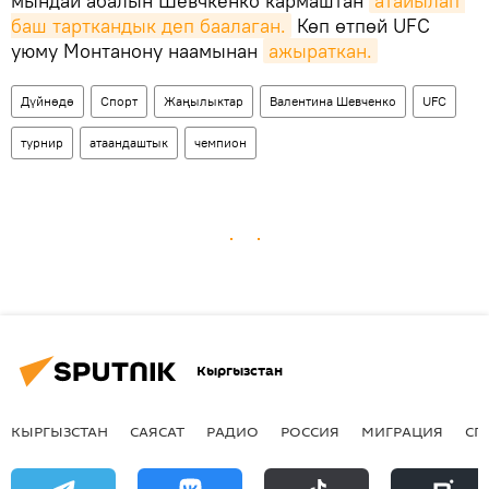
мындай абалын Шевчкенко кармаштан
атайылап 
баш тарткандык деп баалаган.
Көп өтпөй UFC
уюму Монтанону наамынан
ажыраткан.
Дүйнөдө
Спорт
Жаңылыктар
Валентина Шевченко
UFC
турнир
атаандаштык
чемпион
Кыргызстан
КЫРГЫЗСТАН
САЯСАТ
РАДИО
РОССИЯ
МИГРАЦИЯ
СП