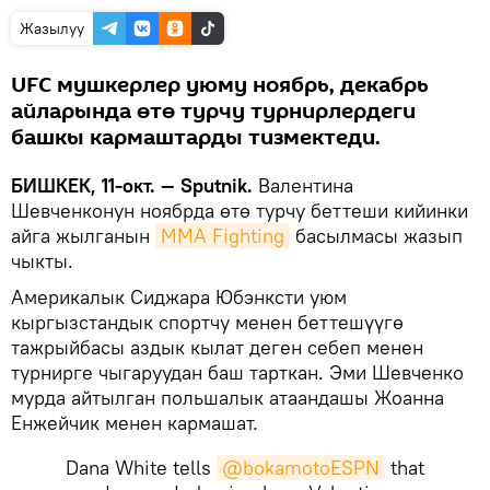
Жазылуу
UFC мушкерлер уюму ноябрь, декабрь
айларында өтө турчу турнирлердеги
башкы кармаштарды тизмектеди.
БИШКЕК, 11-окт. — Sputnik.
Валентина
Шевченконун ноябрда өтө турчу беттеши кийинки
айга жылганын
MMA Fighting
басылмасы жазып
чыкты.
Америкалык Сиджара Юбэнксти уюм
кыргызстандык спортчу менен беттешүүгө
тажрыйбасы аздык кылат деген себеп менен
турнирге чыгаруудан баш тарткан. Эми Шевченко
мурда айтылган польшалык атаандашы Жоанна
Енжейчик менен кармашат.
Dana White tells
@bokamotoESPN
that