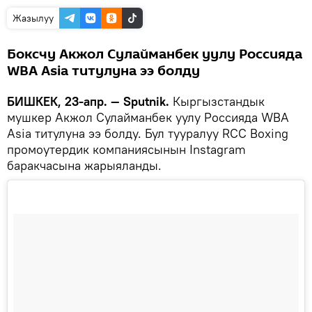
Жазылуу
Боксчу Акжол Сулайманбек уулу Россияда
WBA Asia титулуна ээ болду
БИШКЕК, 23-апр. — Sputnik.
Кыргызстандык
мушкер Акжол Сулайманбек уулу Россияда WBA
Asia титулуна ээ болду. Бул тууралуу RCC Boxing
промоутердик компаниясынын Instagram
баракчасына жарыяланды.