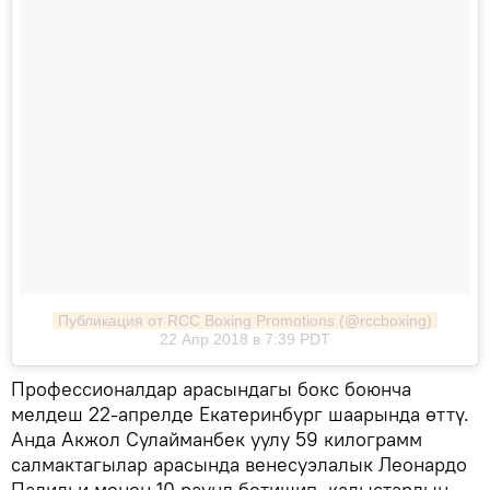
Публикация от RCC Boxing Promotions (@rccboxing)
22 Апр 2018 в 7:39 PDT
Профессионалдар арасындагы бокс боюнча
мелдеш 22-апрелде Екатеринбург шаарында өттү.
Анда Акжол Сулайманбек уулу 59 килограмм
салмактагылар арасында венесуэлалык Леонардо
Падильи менен 10 раунд бетишип, калыстардын