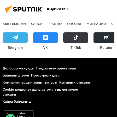
Кыргызстан
КЫРГЫЗСТАН
САЯСАТ
РАДИО
РОССИЯ
МИГРАЦИЯ
СП
Telegram
VK
ТikТоk
Rutube
Долбоор жөнүндө
Пайдалануу эрежелери
Байланыш үчүн
Пресс-релиздер
Компаниялардын жаңылыктары
Купуялык саясаты
Cookie колдонуу жана автоматтык логирлөө
саясаты
Кайра байланыш