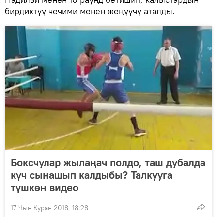
бирдиктүү чечими менен жеңүүчү аталды.
Боксчулар жылаңач полдо, таш дубалда
күч сынашып калдыбы? Талкууга
түшкөн видео
17 Чын Куран 2018, 18:28