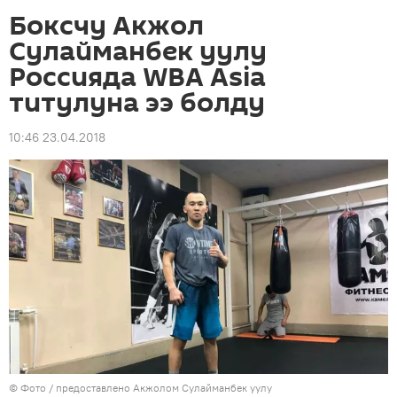
Боксчу Акжол
Сулайманбек уулу
Россияда WBA Asia
титулуна ээ болду
10:46 23.04.2018
© Фото / предоставлено Акжолом Сулайманбек уулу