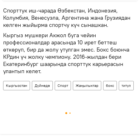
Спорттук иш-чарада Өзбекстан, Индонезия,
Колумбия, Венесуэла, Аргентина жана Грузиядан
келген жыйырма спортчу күч сынашкан.
Кыргыз мушкери Акжол буга чейин
профессионалдар арасында 10 ирет беттеш
өткөрүп, бир да жолу утулган эмес. Бокс боюнча
КРдин үч жолку чемпиону. 2016-жылдан бери
Екатеринбург шаарында спорттук карьерасын
улантып келет.
Кыргызстан
Дүйнөдө
Спорт
Жаңылыктар
бокс
титул