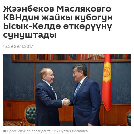
Жээнбеков Масляковго
КВНдин жайкы кубогун
Ысык-Көлдө өткөрүүнү
сунуштады
15:39 29.11.2017
©
Пресс-служба президента КР / Султан Досалиев