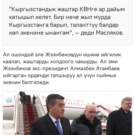
"Кыргызстандык жаштар КВНге ар дайым
катышып келет. Бир нече жыл мурда
Кыргызстанга барып, таланттуу балдар
көп экенине ынангам", — деди Масляков.
Ал ошондой эле Жээнбековдун ишине ийгилик
каалап, жаштарды колдоого чакырды. Ал эми
Жээнбеков экс-президент Алмазбек Атамбаев
ыйгарган орденди тапшыруу ал үчүн сыймык
экенин белгиледи.