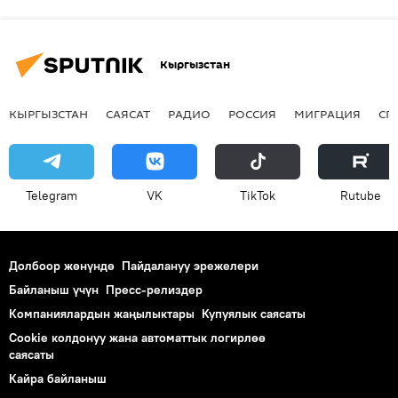
Кыргызстан
КЫРГЫЗСТАН
САЯСАТ
РАДИО
РОССИЯ
МИГРАЦИЯ
СП
Telegram
VK
ТikТоk
Rutube
Долбоор жөнүндө
Пайдалануу эрежелери
Байланыш үчүн
Пресс-релиздер
Компаниялардын жаңылыктары
Купуялык саясаты
Cookie колдонуу жана автоматтык логирлөө
саясаты
Кайра байланыш