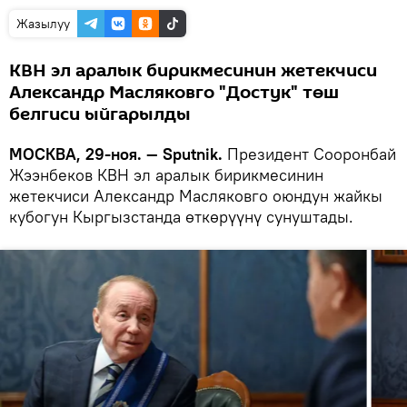
Жазылуу
КВН эл аралык бирикмесинин жетекчиси
Александр Масляковго "Достук" төш
белгиси ыйгарылды
МОСКВА, 29-ноя. — Sputnik.
Президент Сооронбай
Жээнбеков КВН эл аралык бирикмесинин
жетекчиси Александр Масляковго оюндун жайкы
кубогун Кыргызстанда өткөрүүнү сунуштады.