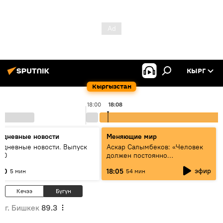
КЫРГ
Кыргызстан
18:00
18:08
едневные новости
Меняющие мир
едневные новости. Выпуск
Аскар Салымбеков: «Человек
:00
должен постоянно
совершенствоваться»
эфир
:00
18:05
5 мин
54 мин
Кечээ
Бүгүн
г. Бишкек
89.3