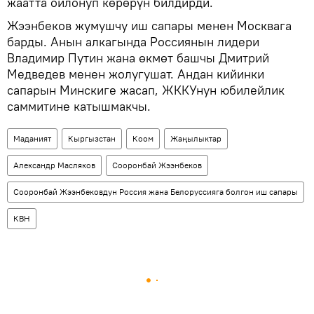
жаатта ойлонуп көрөрүн билдирди.
Жээнбеков жумушчу иш сапары менен Москвага
барды. Анын алкагында Россиянын лидери
Владимир Путин жана өкмөт башчы Дмитрий
Медведев менен жолугушат. Андан кийинки
сапарын Минскиге жасап, ЖККУнун юбилейлик
саммитине катышмакчы.
Маданият
Кыргызстан
Коом
Жаңылыктар
Александр Масляков
Сооронбай Жээнбеков
Сооронбай Жээнбековдун Россия жана Белоруссияга болгон иш сапары
КВН