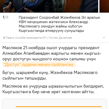
1
/3
Президент Сооронбай Жээнбеков Эл аралык
КВН кеңешинин жетекчиси Александр
Масляковго оюндун жайкы кубогун
Кыргызстанда өткөрүүнү сунуштады
©
Пресс-служба президента КР / Султан Досалиев
Масляков 21-ноябрда ошол учурдагы президент
Алмазбек Атамбаевдин жарлыгы менен кыргыз-
орус достугун чыңдоого кошкон салымы үчүн
"Достук" ордени менен сыйланган.
Бүгүн, шаршемби күнү, Жээнбеков Масляковго
сыйлыгын тапшырды.
Масляков өз учурунда ыраазычылыгын билдирип,
Кыргызстанга бир нече ирет келгенин айтты.