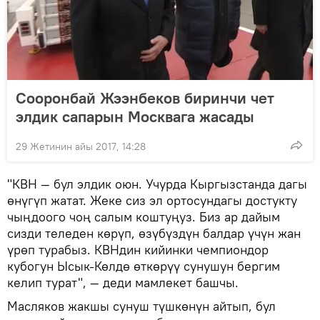
Сооронбай Жээнбеков биринчи чет
элдик сапарын Москвага жасады
29 Жетинин айы 2017, 14:28
"КВН — бул элдик оюн. Учурда Кыргызстанда дагы
өнүгүп жатат. Жеке сиз эл ортосундагы достукту
чыңдоого чоң салым коштуңуз. Биз ар дайым
сизди теледен көрүп, өзүбүздүн балдар үчүн жан
үрөп турабыз. КВНдин кийинки чемпиондор
кубогун Ысык-Көлдө өткөрүү сунушун бергим
келип турат", — деди мамлекет башчы.
Масляков жакшы сунуш түшкөнүн айтып, бул