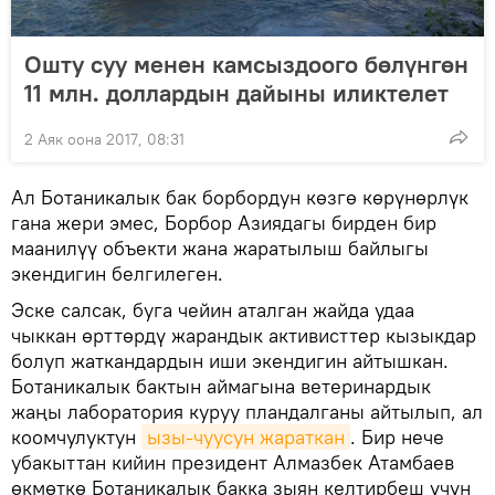
Ошту суу менен камсыздоого бөлүнгөн
11 млн. доллардын дайыны иликтелет
2 Аяк оона 2017, 08:31
Ал Ботаникалык бак борбордун көзгө көрүнөрлүк
гана жери эмес, Борбор Азиядагы бирден бир
маанилүү объекти жана жаратылыш байлыгы
экендигин белгилеген.
Эске салсак, буга чейин аталган жайда удаа
чыккан өрттөрдү жарандык активисттер кызыкдар
болуп жаткандардын иши экендигин айтышкан.
Ботаникалык бактын аймагына ветеринардык
жаңы лаборатория куруу пландалганы айтылып, ал
коомчулуктун
ызы-чуусун жараткан
. Бир нече
убакыттан кийин президент Алмазбек Атамбаев
өкмөткө Ботаникалык бакка зыян келтирбеш үчүн