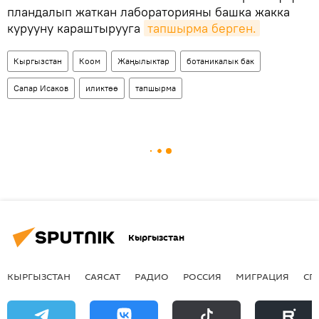
пландалып жаткан лабораторияны башка жакка
курууну караштырууга
тапшырма берген.
Кыргызстан
Коом
Жаңылыктар
ботаникалык бак
Сапар Исаков
иликтөө
тапшырма
Кыргызстан
КЫРГЫЗСТАН
САЯСАТ
РАДИО
РОССИЯ
МИГРАЦИЯ
СП