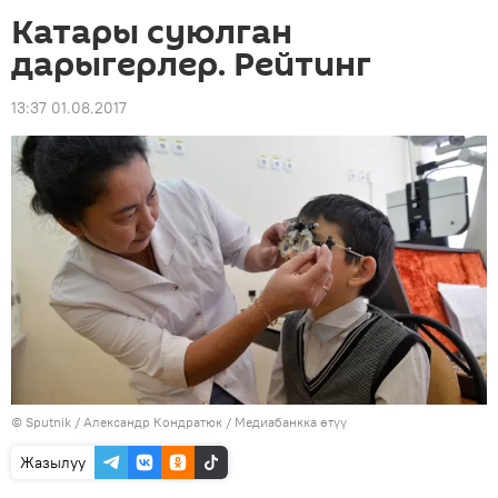
Катары суюлган
дарыгерлер. Рейтинг
13:37 01.08.2017
©
Sputnik
/ Александр Кондратюк
/
Медиабанкка өтүү
Жазылуу