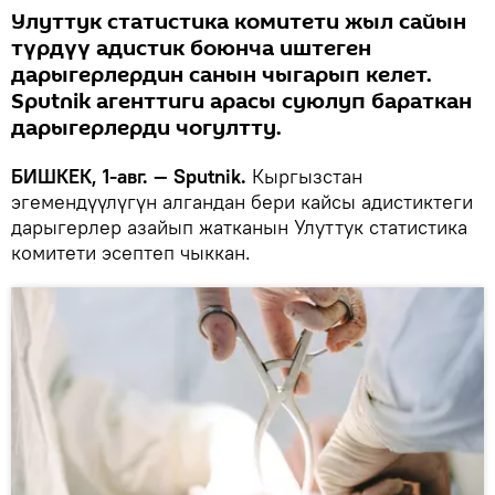
Улуттук статистика комитети жыл сайын
түрдүү адистик боюнча иштеген
дарыгерлердин санын чыгарып келет.
Sputnik агенттиги арасы суюлуп бараткан
дарыгерлерди чогултту.
БИШКЕК, 1-авг. — Sputnik.
Кыргызстан
эгемендүүлүгүн алгандан бери кайсы адистиктеги
дарыгерлер азайып жатканын Улуттук статистика
комитети эсептеп чыккан.