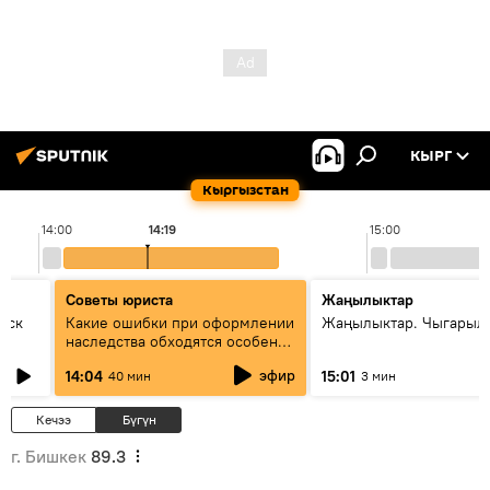
КЫРГ
Кыргызстан
14:00
14:19
15:00
Советы юриста
Жаңылыктар
уск
Какие ошибки при оформлении
Жаңылыктар. Чыгарыл
наследства обходятся особенно
дорого - советы юриста
эфир
14:04
15:01
40 мин
3 мин
Кечээ
Бүгүн
г. Бишкек
89.3