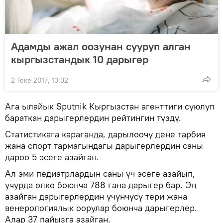
Адамды ажал оозунан сууруп алган
кыргызстандык 10 дарыгер
2 Теке 2017, 13:32
Ага ылайык Sputnik Кыргызстан агенттиги суюлуп
бараткан дарыгерлердин рейтингин түздү.
Статистикага караганда, дарылоочу дене тарбия
жана спорт тармагындагы дарыгерлердин саны
дароо 5 эсеге азайган.
Ал эми педиатрлардын саны үч эсеге азайып,
учурда өлкө боюнча 788 гана дарыгер бар. Эң
азайган дарыгерлердин үчүнчүсү тери жана
венерологиялык оорулар боюнча дарыгерлер.
Алар 37 пайызга азайган.