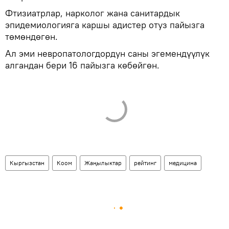
Фтизиатрлар, нарколог жана санитардык
эпидемиологияга каршы адистер отуз пайызга
төмөндөгөн.
Ал эми невропатологдордун саны эгемендүүлүк
алгандан бери 16 пайызга көбөйгөн.
Кыргызстан
Коом
Жаңылыктар
рейтинг
медицина