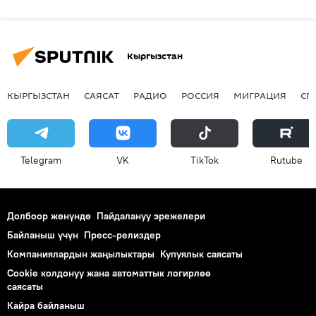
Кыргызстан
КЫРГЫЗСТАН
САЯСАТ
РАДИО
РОССИЯ
МИГРАЦИЯ
СП
Telegram
VK
ТikТоk
Rutube
Долбоор жөнүндө
Пайдалануу эрежелери
Байланыш үчүн
Пресс-релиздер
Компаниялардын жаңылыктары
Купуялык саясаты
Cookie колдонуу жана автоматтык логирлөө
саясаты
Кайра байланыш