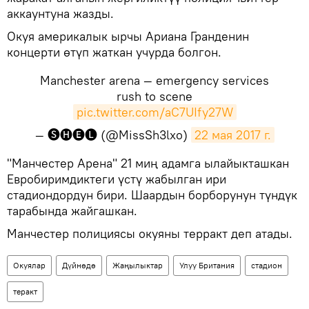
аккаунтуна жазды.
Окуя америкалык ырчы Ариана Гранденин
концерти өтүп жаткан учурда болгон.
Manchester arena — emergency services
rush to scene
pic.twitter.com/aC7UIfy27W
— 🅢🅗🅔🅛 (@MissSh3lxo)
22 мая 2017 г.
​"Манчестер Арена" 21 миң адамга ылайыкташкан
Евробиримдиктеги үстү жабылган ири
стадиондордун бири. Шаардын борборунун түндүк
тарабында жайгашкан.
Манчестер полициясы окуяны терракт деп атады.
Окуялар
Дүйнөдө
Жаңылыктар
Улуу Британия
стадион
теракт