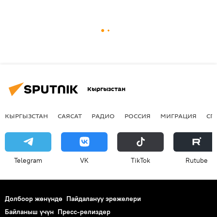
Кыргызстан
КЫРГЫЗСТАН
САЯСАТ
РАДИО
РОССИЯ
МИГРАЦИЯ
СП
Telegram
VK
ТikТоk
Rutube
Долбоор жөнүндө
Пайдалануу эрежелери
Байланыш үчүн
Пресс-релиздер