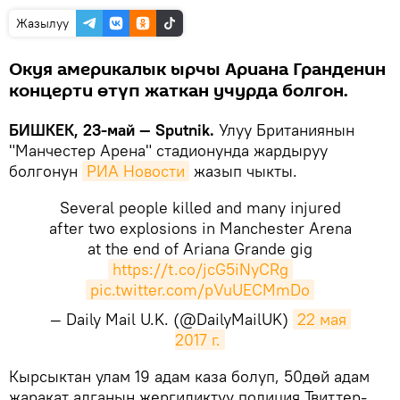
Жазылуу
Окуя америкалык ырчы Ариана Гранденин
концерти өтүп жаткан учурда болгон.
БИШКЕК, 23-май — Sputnik.
Улуу Британиянын
"Манчестер Арена" стадионунда жардыруу
болгонун
РИА Новости
жазып чыкты.
Several people killed and many injured
after two explosions in Manchester Arena
at the end of Ariana Grande gig
https://t.co/jcG5iNyCRg
pic.twitter.com/pVuUECMmDo
— Daily Mail U.K. (@DailyMailUK)
22 мая 
2017 г.
​Кырсыктан улам 19 адам каза болуп, 50дөй адам
жаракат алганын жергиликтүү полиция Твиттер-