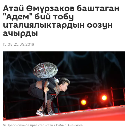
Атай Өмүрзаков баштаган
"Адем" бий тобу
италиялыктардын оозун
ачырды
15:08 25.09.2016
©
Пресс-служба правительства / Сабыр Аильчиев