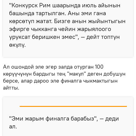
"Конкурск Рим шаарында июль айынын
башында тартылган. Аны эми гана
көрсөтүп жатат. Бизге анын жыйынтыгын
эфирге чыкканга чейин жарыялоого
уруксат беришкен эмес", — дейт топтун
өкүлү.
Ал ошондой эле эгер залда отурган 100
көрүүчүнүн бардыгы тең "макул" деген добушун
берсе, алар дароо эле финалга чыкмактыгын
айтты.
"Эми жарым финалга барабыз", — деди
ал.