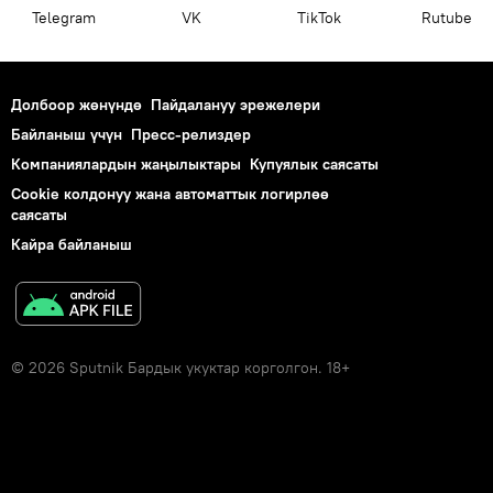
Telegram
VK
ТikТоk
Rutube
Долбоор жөнүндө
Пайдалануу эрежелери
Байланыш үчүн
Пресс-релиздер
Компаниялардын жаңылыктары
Купуялык саясаты
Cookie колдонуу жана автоматтык логирлөө
саясаты
Кайра байланыш
© 2026 Sputnik Бардык укуктар корголгон. 18+