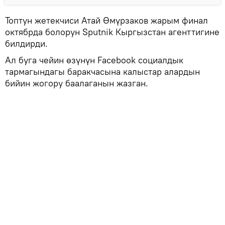
Топтун жетекчиси Атай Өмүрзаков жарым финал
октябрда болорун Sputnik Кыргызстан агенттигине
билдирди.
Ал буга чейин өзүнүн Facebook социалдык
тармагындагы баракчасына калыстар алардын
бийин жогору баалаганын жазган.