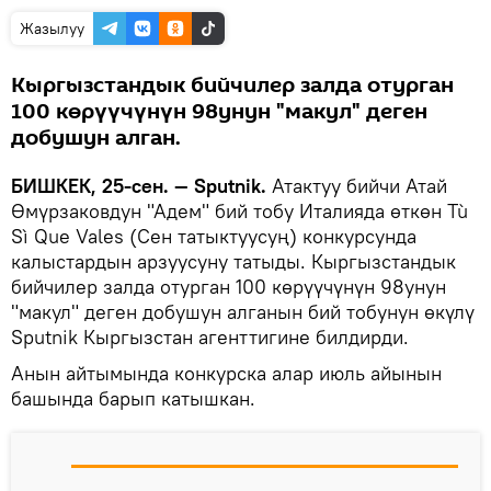
Жазылуу
Кыргызстандык бийчилер залда отурган
100 көрүүчүнүн 98унун "макул" деген
добушун алган.
БИШКЕК, 25-сен. — Sputnik.
Атактуу бийчи Атай
Өмүрзаковдун "Адем" бий тобу Италияда өткөн Tù
Sì Que Vales (Сен татыктуусуң) конкурсунда
калыстардын арзуусуну татыды. Кыргызстандык
бийчилер залда отурган 100 көрүүчүнүн 98унун
"макул" деген добушун алганын бий тобунун өкүлү
Sputnik Кыргызстан агенттигине билдирди.
Анын айтымында конкурска алар июль айынын
башында барып катышкан.