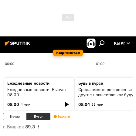
КЫРГ
Кыргызстан
00:00
01:00
Ежедневные новости
Будь в курсе
Ежедневные новости. Выпуск
Среда вместо воскресенья и
08:00
другие новшества: как будут
проходить выборы в КР?
08:00
08:04
4 мин
38 мин
Кечээ
Бүгүн
Эфирге
г. Бишкек
89.3