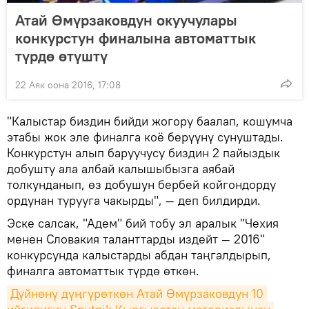
Атай Өмүрзаковдун окуучулары
конкурстун финалына автоматтык
түрдө өтүштү
22 Аяк оона 2016, 17:08
"Калыстар биздин бийди жогору баалап, кошумча
этабы жок эле финалга коё берүүнү сунуштады.
Конкурстун алып баруучусу биздин 2 пайыздык
добушту ала албай калышыбызга аябай
толкунданып, өз добушун бербей койгондорду
ордунан турууга чакырды", — деп билдирди.
Эске салсак, "Адем" бий тобу эл аралык "Чехия
менен Словакия таланттарды издейт — 2016"
конкурсунда калыстарды абдан таңгалдырып,
финалга автоматтык түрдө өткөн.
Дүйнөнү дүңгүрөткөн Атай Өмүрзаковдун 10 