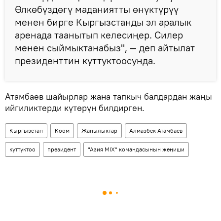
Өлкөбүздөгү маданиятты өнүктүрүү
менен бирге Кыргызстанды эл аралык
аренада таанытып келесиңер. Силер
менен сыймыктанабыз", — деп айтылат
президенттин куттуктоосунда.
Атамбаев шайырлар жана тапкыч балдардан жаңы
ийгиликтерди күтөрүн билдирген.
Кыргызстан
Коом
Жаңылыктар
Алмазбек Атамбаев
куттуктоо
президент
"Азия MIX" командасынын жеңиши