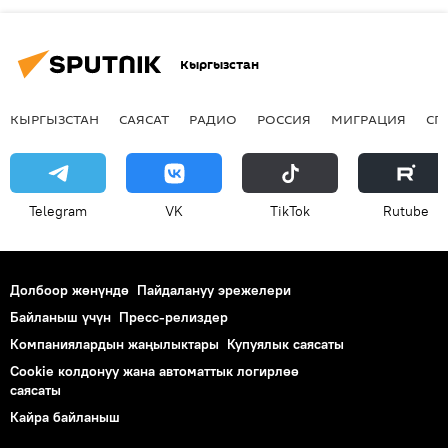
Кыргызстан
КЫРГЫЗСТАН
САЯСАТ
РАДИО
РОССИЯ
МИГРАЦИЯ
СП
Telegram
VK
ТikТоk
Rutube
Долбоор жөнүндө
Пайдалануу эрежелери
Байланыш үчүн
Пресс-релиздер
Компаниялардын жаңылыктары
Купуялык саясаты
Cookie колдонуу жана автоматтык логирлөө
саясаты
Кайра байланыш