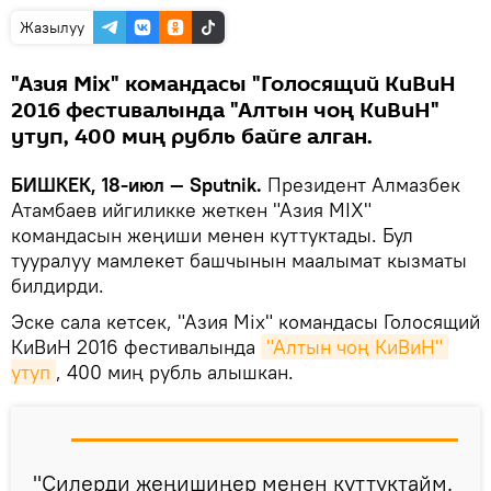
Жазылуу
"Азия Mix" командасы "Голосящий КиВиН
2016 фестивалында "Алтын чоң КиВиН"
утуп, 400 миң рубль байге алган.
БИШКЕК, 18-июл — Sputnik.
Президент Алмазбек
Атамбаев ийгиликке жеткен "Азия MIX"
командасын жеңиши менен куттуктады. Бул
тууралуу мамлекет башчынын маалымат кызматы
билдирди.
Эске сала кетсек, "Азия Mix" командасы Голосящий
КиВиН 2016 фестивалында
"Алтын чоң КиВиН" 
утуп
, 400 миң рубль алышкан.
"Силерди жеңишиңер менен куттуктайм.