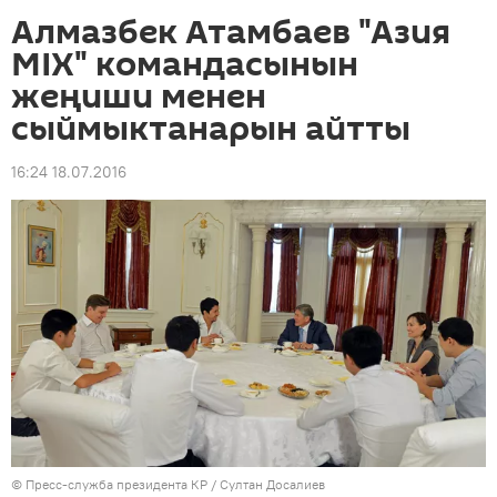
Алмазбек Атамбаев "Азия
MIX" командасынын
жеңиши менен
сыймыктанарын айтты
16:24 18.07.2016
©
Пресс-служба президента КР / Султан Досалиев