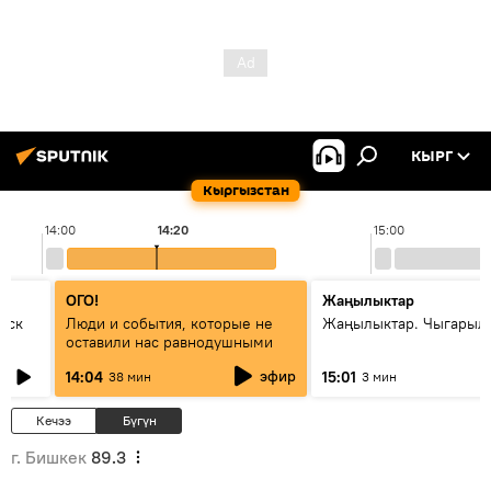
КЫРГ
Кыргызстан
14:00
14:20
15:00
ОГО!
Жаңылыктар
уск
Люди и события, которые не
Жаңылыктар. Чыгарыл
оставили нас равнодушными
эфир
14:04
15:01
38 мин
3 мин
Кечээ
Бүгүн
г. Бишкек
89.3