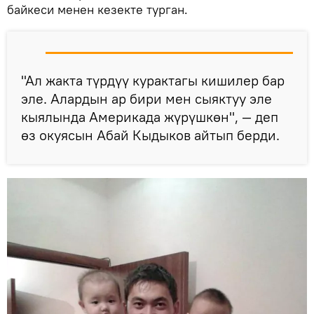
байкеси менен кезекте турган.
"Ал жакта түрдүү курактагы кишилер бар
эле. Алардын ар бири мен сыяктуу эле
кыялында Америкада жүрүшкөн", — деп
өз окуясын Абай Кыдыков айтып берди.