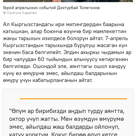
Герой апрельских событий Доктурбай Толегонов
© Сыягуль Караман
Ал Кыргызстандагы ири митингдердин баарына
катышкан, алар боюнча өзүнчө бир мамлекеттин
жаңы тарыхын изилдесе болорун айтат. 7-апрель
Кыргызстандын тарыхында бурулуш жасаган күн
экенин баса белгилейт. Элдин акыркы чыдамын ар
бир чалуудан 60 тыйындын алынуусу кетиргенин
белгиледи. Ошондой эле, аянттагы ошол кандуу
күнү өз өмүрүнө эмес, айылдаш балдарынын
өмүрү үчүн кабатырланганын айтат.
"Өлүм ар бирибизди аңдып турду аянтта,
октор учуп жатты. Мен өзүмдун өмүрүмө
эмес, айылдаш жаш балдарды ойлонуп,
катуу корктум. Кокус бирөө өлүп кетсе