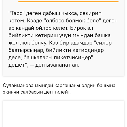
"Тарс" деген дабыш чыкса, секирип
кетем. Кээде "өлбөсө болмок беле" деген
ар кандай ойлор келет. Бирок ал
бийликти кетириш үчүн мындан башка
жол жок болчу. Кээ бир адамдар "силер
баатырсыңар, бийликти кетирдиңер
десе, башкалары пикетчисиңер"
дешет", — деп ызаланат ал.
Сулайманова мындай каргашаны элдин башына
экинчи салбасын деп тилейт.