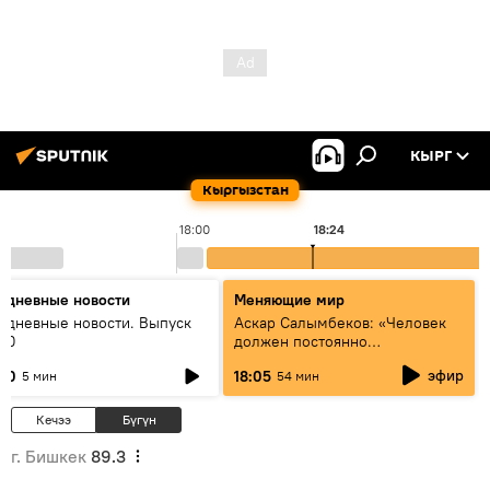
КЫРГ
Кыргызстан
18:00
18:24
едневные новости
Меняющие мир
едневные новости. Выпуск
Аскар Салымбеков: «Человек
:00
должен постоянно
совершенствоваться»
эфир
:00
18:05
5 мин
54 мин
Кечээ
Бүгүн
г. Бишкек
89.3