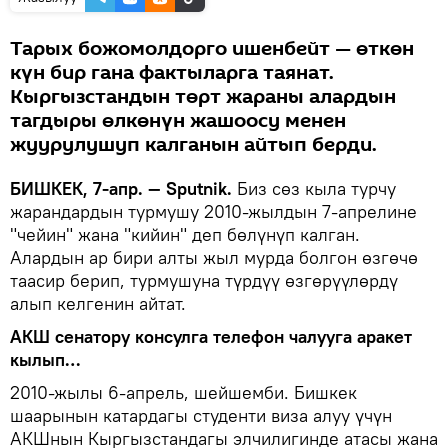
Тарых божомолдорго ишенбейт — өткөн
күн бир гана фактыларга таянат.
Кыргызстандын төрт жараны алардын
тагдыры өлкөнүн жашоосу менен
жуурулушуп калганын айтып берди.
БИШКЕК, 7-апр. — Sputnik.
Биз сөз кыла турчу
жарандардын турмушу 2010-жылдын 7-апрелине
"чейин" жана "кийин" деп бөлүнүп калган.
Алардын ар бири алты жыл мурда болгон өзгөчө
таасир берип, турмушуна түрдүү өзгөрүүлөрдү
алып келгенин айтат.
АКШ сенатору консулга телефон чалууга аракет
кылып…
2010-жылы 6-апрель, шейшемби. Бишкек
шаарынын катардагы студенти виза алуу үчүн
АКШнын Кыргызстандагы элчилигинде атасы жана