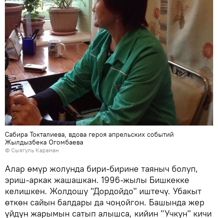
Сабира Токталиева, вдова героя апрельских событий
Жылдызбека Огомбаева
© Сыягуль Караман
Алар өмүр жолунда бири-бирине таяныч болуп,
эриш-аркак жашашкан. 1996-жылы Бишкекке
келишкен. Жолдошу "Дордойдо" иштечү. Убакыт
өткөн сайын балдары да чоңойгон. Башында жер
үйдүн жарымын сатып алышса, кийин "Учкун" кичи