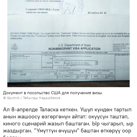
Документ в посольство США для получения визы
©
Sputnik / Табылды Кадырбеков
Ал 8-апрелде Таласка кеткен. Ушул күндөн тартып
анын жашоосу өзгөргөнүн айтат: окуусун таштап,
киного сценарий жазып баштаган. Ыр чыгарып, ыр
жаздырган. "Үмүттүн өчүшүн" баштан өткөрүү оор