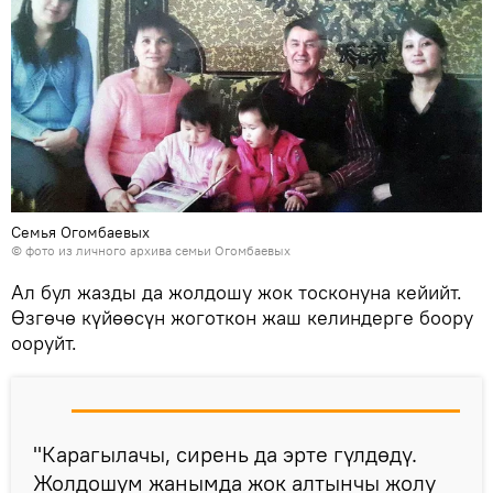
Семья Огомбаевых
© фото из личного архива семьи Огомбаевых
Ал бул жазды да жолдошу жок тосконуна кейийт.
Өзгөчө күйөөсүн жоготкон жаш келиндерге боору
ооруйт.
"Карагылачы, сирень да эрте гүлдөдү.
Жолдошум жанымда жок алтынчы жолу