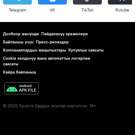
Telegram
VK
ТikТоk
Rutube
Долбоор жөнүндө
Пайдалануу эрежелери
Байланыш үчүн
Пресс-релиздер
Компаниялардын жаңылыктары
Купуялык саясаты
Cookie колдонуу жана автоматтык логирлөө
саясаты
Кайра байланыш
© 2026 Sputnik Бардык укуктар корголгон. 18+