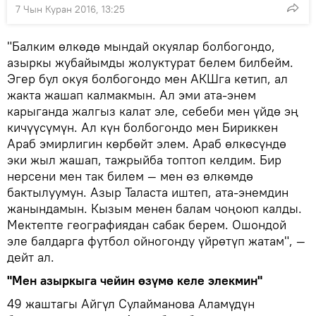
7 Чын Куран 2016, 13:25
"Балким өлкөдө мындай окуялар болбогондо,
азыркы жубайымды жолуктурат белем билбейм.
Эгер бул окуя болбогондо мен АКШга кетип, ал
жакта жашап калмакмын. Ал эми ата-энем
карыганда жалгыз калат эле, себеби мен үйдө эң
кичүүсүмүн. Ал күн болбогондо мен Бириккен
Араб эмирлигин көрбөйт элем. Араб өлкөсүндө
эки жыл жашап, тажрыйба топтоп келдим. Бир
нерсени мен так билем — мен өз өлкөмдө
бактылуумун. Азыр Таласта иштеп, ата-энемдин
жанындамын. Кызым менен балам чоңоюп калды.
Мектепте географиядан сабак берем. Ошондой
эле балдарга футбол ойногонду үйрөтүп жатам", —
дейт ал.
"Мен азыркыга чейин өзүмө келе элекмин"
49 жаштагы Айгүл Сулайманова Аламүдүн