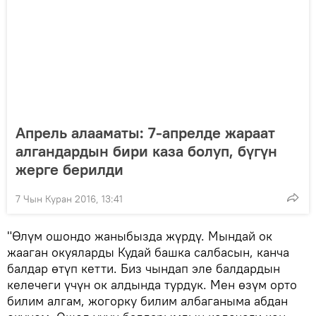
Апрель алааматы: 7-апрелде жараат
алгандардын бири каза болуп, бүгүн
жерге берилди
7 Чын Куран 2016, 13:41
"Өлүм ошондо жаныбызда жүрдү. Мындай ок
жааган окуяларды Кудай башка салбасын, канча
балдар өтүп кетти. Биз чындап эле балдардын
келечеги үчүн ок алдында турдук. Мен өзүм орто
билим алгам, жогорку билим албаганыма абдан