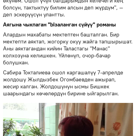
өкүнөм. Ошол үчүн балдарымдын келечеги кең
болсун, тактыктуу билим алсын деп жүрдүм", —
деп эскерүүсүн улантты.
Аягына чыкпаган "Ызаланган сүйүү" романы
Алардын махабаты мектептен башталган. Бир
мектепти аяктап, жогорку окуу жайга тапшырышат.
Аны аяктагандан кийин Таластагы "Манас"
колхозуна келишкен. Үйлөнүп, очор-бачар
болушкан.
Сабира Токталиева ошол каргашалүү 7-апрелде
жолдошу Жылдызбек Огомбаевден ажырап,
жесир калган. Жолдошунун ысмы Бишкек
шаарындагы көчөлөрдүн бирине ыйгарылган.