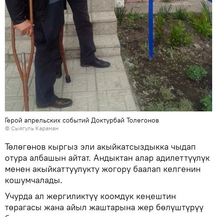
Герой апрельских событий Доктурбай Толегонов
© Сыягуль Караман
Төлөгөнов кыргыз эли акыйкатсыздыкка чыдап
отура албашын айтат. Андыктан алар адилеттүүлүк
менен акыйкаттуулукту жогору баалап келгенин
кошумчалады.
Учурда ал жергиликтүү коомдук кеңештин
төрагасы жана айыл жаштарына жер бөлүштүрүү