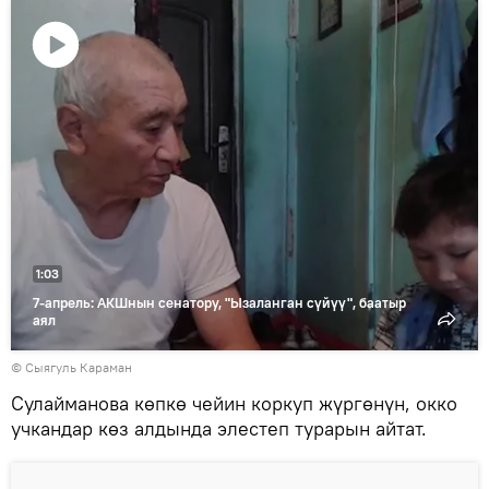
Видеону
көрсөтүү
1:03
7-апрель: АКШнын сенатору, "Ызаланган сүйүү", баатыр
аял
© Сыягуль Караман
Сулайманова көпкө чейин коркуп жүргөнүн, окко
учкандар көз алдында элестеп турарын айтат.