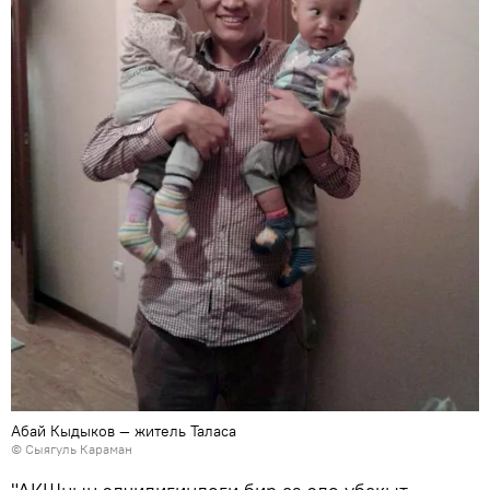
Абай Кыдыков — житель Таласа
© Сыягуль Караман