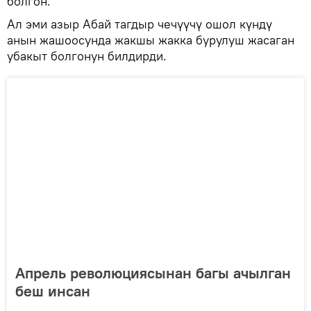
болгон.
Ал эми азыр Абай тагдыр чечүүчү ошол күндү
анын жашоосунда жакшы жакка бурулуш жасаган
убакыт болгонун билдирди.
Апрель революциясынан багы ачылган
беш инсан