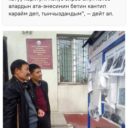
алардын ата-энесинин бетин кантип
карайм деп, тынчыздандым", — дейт ал.