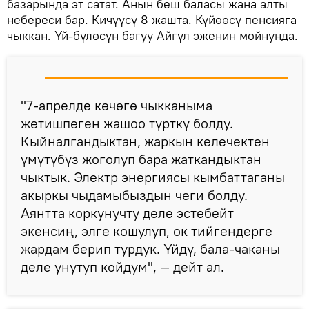
базарында эт сатат. Анын беш баласы жана алты
небереси бар. Кичүүсү 8 жашта. Күйөөсү пенсияга
чыккан. Үй-бүлөсүн багуу Айгүл эженин мойнунда.
"7-апрелде көчөгө чыкканыма
жетишпеген жашоо түрткү болду.
Кыйналгандыктан, жаркын келечектен
үмүтүбүз жоголуп бара жаткандыктан
чыктык. Электр энергиясы кымбаттаганы
акыркы чыдамыбыздын чеги болду.
Аянтта коркунучту деле эстебейт
экенсиң, элге кошулуп, ок тийгендерге
жардам берип турдук. Үйдү, бала-чаканы
деле унутуп койдум", — дейт ал.