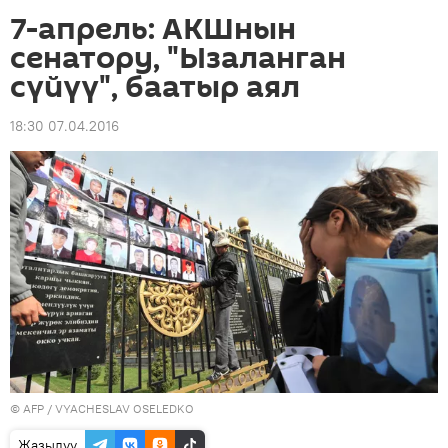
7-апрель: АКШнын
сенатору, "Ызаланган
сүйүү", баатыр аял
18:30 07.04.2016
©
AFP
/ VYACHESLAV OSELEDKO
Жазылуу