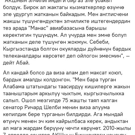
"АКШнын элчилигиндеги бир аз эле убакыт
болдук. Бирок ал жактагы кызматкерлер өзүнчө
эле удургуп жатканын байкадым. Мен англисчени
жакшы түшүнгөндүктөн элчиликте иштегендердин
тез арада "Манас" авиабазасына барышы
керектигин түшүндүм. Ал учурда мен эмне болуп
жатканын деле түшүнгөн жокмун. Себеби,
Кыргызстанда болгон окуяларды дүйнөнүн бардык
телеканалдары көрсөтөт деп ойлогон эмесмин", —
дейт Абай.
Ал кандай болсо да виза алам деп максат коюп,
бардык амалды колдонгон. "Мен бара турган
Алабама штатындагы таасирдүү кишилерге жакын
тааныштарым аркылуу чыктым, кыргызчылыкка
салып. Ошол мезгилде 75 жашты таяп калган
сенатор Ричард Шелби менин виза алуума
кепилдик бере турганын билдирди. Ага мындай
өтүнүч менен эч ким кайрылбаса керек, андыктан
ал мага жардам берүүнү чечти көрүнөт. 2010-жылы
7-апрелде сенатор АКШнын Бишкектеги консулу