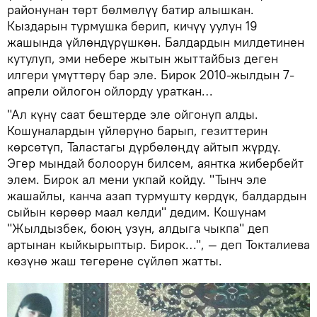
районунан төрт бөлмөлүү батир алышкан.
Кыздарын турмушка берип, кичүү уулун 19
жашында үйлөндүрүшкөн. Балдардын милдетинен
кутулуп, эми небере жытын жыттайбыз деген
илгери үмүттөрү бар эле. Бирок 2010-жылдын 7-
апрели ойлогон ойлорду ураткан…
"Ал күнү саат бештерде эле ойгонуп алды.
Кошуналардын үйлөрүно барып, гезиттерин
көрсөтүп, Таластагы дүрбөлөңдү айтып жүрдү.
Эгер мындай болоорун билсем, аянтка жибербейт
элем. Бирок ал мени укпай койду. "Тынч эле
жашайлы, канча азап турмушту көрдүк, балдардын
сыйын көрөөр маал келди" дедим. Кошунам
"Жылдызбек, боюң узун, алдыга чыкпа" деп
артынан кыйкырыптыр. Бирок…", — деп Токталиева
көзүнө жаш тегерене сүйлөп жатты.