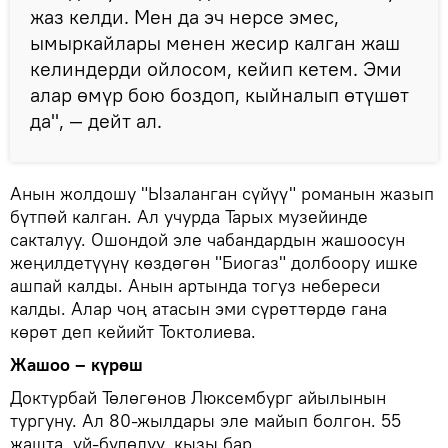
жаз келди. Мен да эч нерсе эмес,
ымыркайлары менен жесир калган жаш
келиндерди ойлосом, кейип кетем. Эми
алар өмүр бою боздоп, кыйналып өтүшөт
да", — дейт ал.
Анын жолдошу "Ызаланган сүйүү" романын жазып
бүтпөй калган. Ал учурда Тарых музейинде
сакталуу. Ошондой эле чабандардын жашоосун
жеңилдетүүнү көздөгөн "Биогаз" долбоору ишке
ашпай калды. Анын артында тогуз небереси
калды. Алар чоң атасын эми сүрөттөрдө гана
көрөт деп кейийт Токтолиева.
Жашоо – күрөш
Доктурбай Төлөгөнов Люксембург айылынын
тургуну. Ал 80-жылдары эле майып болгон. 55
жашта, үй-бүлөлүү, кызы бар.