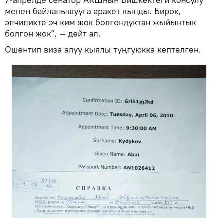
менен байланышууга аракет кылды. Бирок,
элчиликте эч ким жок болгондуктан жыйынтык
болгон жок", — дейт ал.
Ошентип виза алуу кыялы туңгуюкка кептелген.