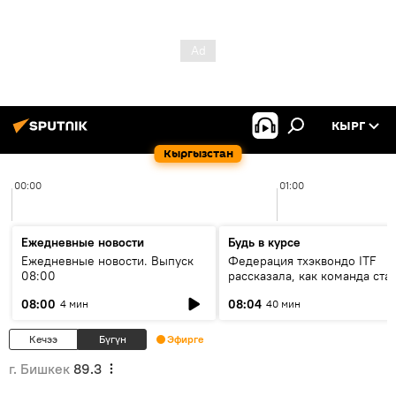
КЫРГ
Кыргызстан
00:00
01:00
Ежедневные новости
Будь в курсе
Ежедневные новости. Выпуск
Федерация тхэквондо ITF
08:00
рассказала, как команда ста
жертвой мошенников
08:00
08:04
4 мин
40 мин
Кечээ
Бүгүн
Эфирге
г. Бишкек
89.3