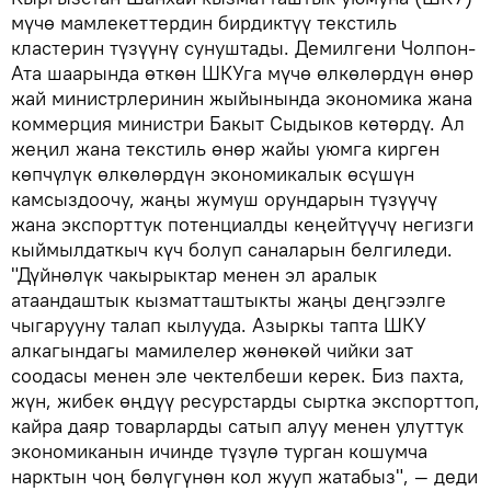
мүчө мамлекеттердин бирдиктүү текстиль
кластерин түзүүнү сунуштады. Демилгени Чолпон-
Ата шаарында өткөн ШКУга мүчө өлкөлөрдүн өнөр
жай министрлеринин жыйынында экономика жана
коммерция министри Бакыт Сыдыков көтөрдү. Ал
жеңил жана текстиль өнөр жайы уюмга кирген
көпчүлүк өлкөлөрдүн экономикалык өсүшүн
камсыздоочу, жаңы жумуш орундарын түзүүчү
жана экспорттук потенциалды кеңейтүүчү негизги
кыймылдаткыч күч болуп саналарын белгиледи.
"Дүйнөлүк чакырыктар менен эл аралык
атаандаштык кызматташтыкты жаңы деңгээлге
чыгарууну талап кылууда. Азыркы тапта ШКУ
алкагындагы мамилелер жөнөкөй чийки зат
соодасы менен эле чектелбеши керек. Биз пахта,
жүн, жибек өңдүү ресурстарды сыртка экспорттоп,
кайра даяр товарларды сатып алуу менен улуттук
экономиканын ичинде түзүлө турган кошумча
нарктын чоң бөлүгүнөн кол жууп жатабыз", — деди