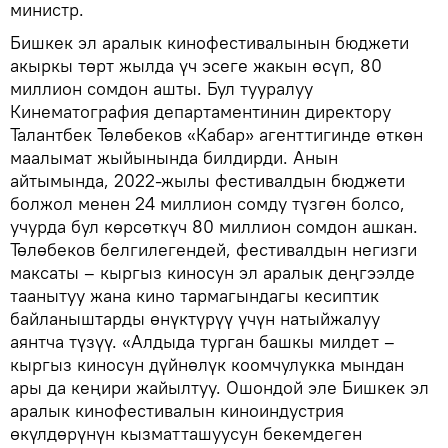
министр.
Бишкек эл аралык кинофестивалынын бюджети
акыркы төрт жылда үч эсеге жакын өсүп, 80
миллион сомдон ашты. Бул тууралуу
Кинематография департаментинин директору
Талантбек Төлөбеков «Кабар» агенттигинде өткөн
маалымат жыйынында билдирди. Анын
айтымында, 2022-жылы фестивалдын бюджети
болжол менен 24 миллион сомду түзгөн болсо,
учурда бул көрсөткүч 80 миллион сомдон ашкан.
Төлөбеков белгилегендей, фестивалдын негизги
максаты – кыргыз киносун эл аралык деңгээлде
таанытуу жана кино тармагындагы кесиптик
байланыштарды өнүктүрүү үчүн натыйжалуу
аянтча түзүү. «Алдыда турган башкы милдет –
кыргыз киносун дүйнөлүк коомчулукка мындан
ары да кеңири жайылтуу. Ошондой эле Бишкек эл
аралык кинофестивалын киноиндустрия
өкүлдөрүнүн кызматташуусун бекемдеген