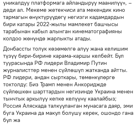
уникалдуу платформага айландыруу маанилүү», –
деди ал. Мекеме жетекчиси ата мекендик кино
тармагын өнүктүрүүдөгү негизги кадамдардын
бири катары 2022-жылы мамлекет башчысы
тарабынан кабыл алынган кинематографияны
колдоо жөнүндө жарлыкты атады.
Донбассты толук көзөмөлгө алуу жана келишим
түзүү бири-бирине карама-каршы келбейт. Бул
туурасында РФ лидери Владимир Путин
журналисттер менен сүйлөшүп жатканда айтты.
РФ лидери, андан сырткары, төмөнкүлөргө
токтолду: Биз Трамп менен Анкориджде
сүйлөшкөн шарттардын негизинде Украина менен
тынчтык аркылуу кепке келүүнү каалайбыз;
Россия Аляскада талкууланган мунасага даяр, эми
буга Украина да макул болушу керек, ошондо гана
бул жа