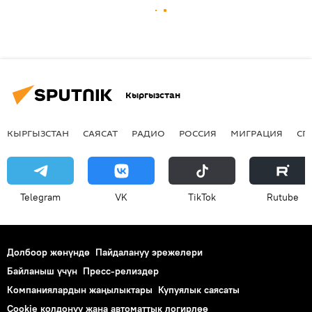
Кыргызстан
КЫРГЫЗСТАН
САЯСАТ
РАДИО
РОССИЯ
МИГРАЦИЯ
СП
Telegram
VK
ТikТоk
Rutube
Долбоор жөнүндө
Пайдалануу эрежелери
Байланыш үчүн
Пресс-релиздер
Компаниялардын жаңылыктары
Купуялык саясаты
Cookie колдонуу жана автоматтык логирлөө