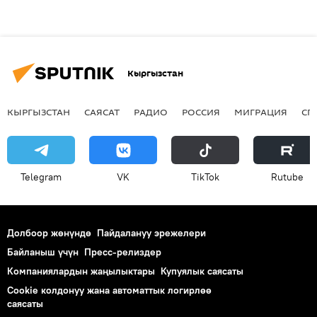
Кыргызстан
КЫРГЫЗСТАН
САЯСАТ
РАДИО
РОССИЯ
МИГРАЦИЯ
СП
Telegram
VK
ТikТоk
Rutube
Долбоор жөнүндө
Пайдалануу эрежелери
Байланыш үчүн
Пресс-релиздер
Компаниялардын жаңылыктары
Купуялык саясаты
Cookie колдонуу жана автоматтык логирлөө
саясаты