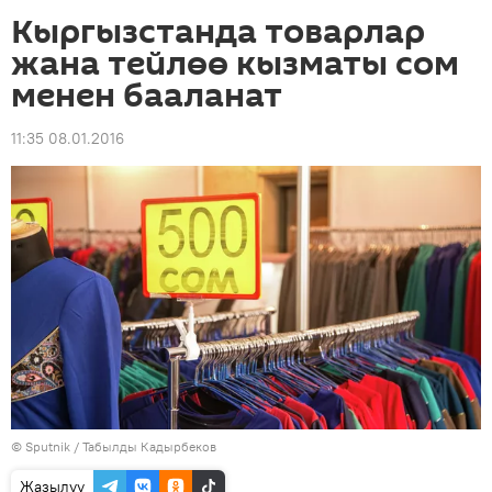
Кыргызстанда товарлар
жана тейлөө кызматы сом
менен бааланат
11:35 08.01.2016
©
Sputnik / Табылды Кадырбеков
Жазылуу