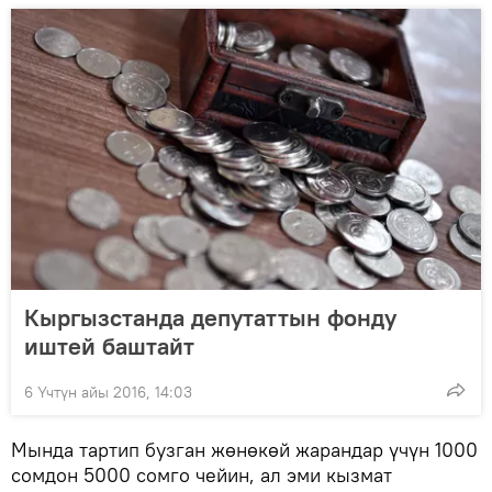
Кыргызстанда депутаттын фонду
иштей баштайт
6 Үчтүн айы 2016, 14:03
Мында тартип бузган жөнөкөй жарандар үчүн 1000
сомдон 5000 сомго чейин, ал эми кызмат