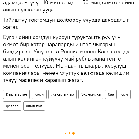
адамдары үчүн 10 миң сомдон 50 миң сомго чейин
айып пул каралууда.
Тийиштүү токтомдун долбоору учурда даярдалып
жатат.
Буга чейин сомдун курсун турукташтыруу үчүн
өкмөт бир катар чараларды иштеп чыгарын
билдирген. Ушу тапта Россия менен Казакстандан
алып келинген күйүүчү май рубль жана теңге
менен эсептелүүдө. Мындан тышкары, курулуш
компаниялары менен улуттук валютада келишим
түзүү маселеси каралып жатат.
Кыргызстан
Коом
Жаңылыктар
Экономика
баа
сом
доллар
айып пул