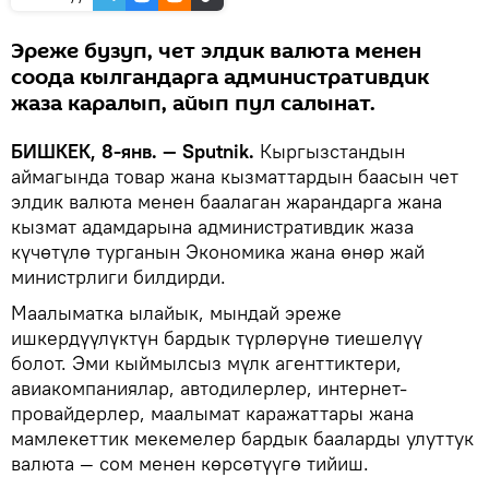
Эреже бузуп, чет элдик валюта менен
соода кылгандарга административдик
жаза каралып, айып пул салынат.
БИШКЕК, 8-янв. — Sputnik.
Кыргызстандын
аймагында товар жана кызматтардын баасын чет
элдик валюта менен баалаган жарандарга жана
кызмат адамдарына административдик жаза
күчөтүлө турганын Экономика жана өнөр жай
министрлиги билдирди.
Маалыматка ылайык, мындай эреже
ишкердүүлүктүн бардык түрлөрүнө тиешелүү
болот. Эми кыймылсыз мүлк агенттиктери,
авиакомпаниялар, автодилерлер, интернет-
провайдерлер, маалымат каражаттары жана
мамлекеттик мекемелер бардык бааларды улуттук
валюта — сом менен көрсөтүүгө тийиш.