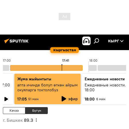
КЫРГ
Кыргызстан
17:00
17:41
18:00
Жума жыйынтыгы
Ежедневные новости
17:00
апта ичинде болуп өткөн айрым
Ежедневные новости. 
окуяларга токтолобуз
18:00
эфир
17:05
18:00
51 мин
6 мин
Кечээ
Бүгүн
г. Бишкек
89.3