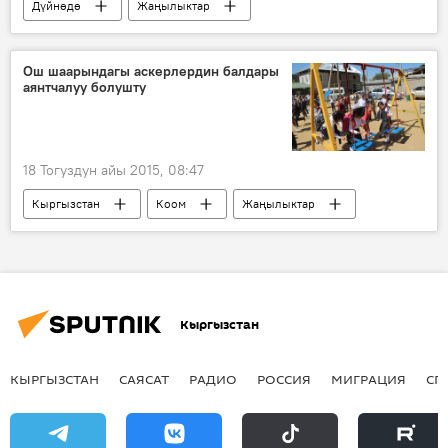
Дүйнөдө
Жаңылыктар
Экономика
Кытай
Евразиялык экономикалык биримдик
Ош шаарындагы аскерлердин балдары
аянтчалуу болушту
кызматташуу
жибек жолу
18 Тогуздун айы 2015, 08:47
Кыргызстан
Коом
Жаңылыктар
Ош
Алмазбек Атамбаев
балдар аянтчасы
Эрлис Тердикбаев
Кыргызстан
КЫРГЫЗСТАН
САЯСАТ
РАДИО
РОССИЯ
МИГРАЦИЯ
СП