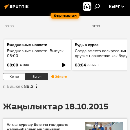
КЫРГ
Кыргызстан
00:00
01:00
Ежедневные новости
Будь в курсе
Ежедневные новости. Выпуск
Среда вместо воскресенья и
08:00
другие новшества: как будут
проходить выборы в КР?
08:00
08:04
4 мин
38 мин
Кечээ
Бүгүн
Эфирге
г. Бишкек
89.3
Жаңылыктар 18.10.2015
Алыш күрөшү боюнча мелдеште
жалал-абаддык милициялар