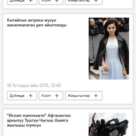
Дүйнөдө
Коом
Жаңылыктар
күн
жер
магниттик бороон
Кытайлык актриса жүзүн
жасалмалаган деп айыпталды
18 Тогуздун айы 2015, 12:42
Дүйнөдө
Коом
Жаңылыктар
Кытай
сот
актриса
пластикалык хирургия
"Ислам мамлекети" Афганистан
аркылуу Түштүк-Чыгыш Азияга
жылышы мүмкүн