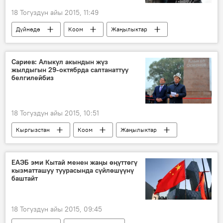
18 Тогуздун айы 2015, 11:49
Дүйнөдө
Коом
Жаңылыктар
Афганистан
террористтер
согушкер
Сариев: Алыкул акындын жүз
жылдыгын 29-октябрда салтанаттуу
"Ислам мамлекети" террордук тобу
белгилейбиз
18 Тогуздун айы 2015, 10:51
Кыргызстан
Коом
Жаңылыктар
Темир Сариев
Алыкул Осмонов
акын
поэзия
юбилей
ЕАЭБ эми Кытай менен жаңы өңүттөгү
кызматташуу туурасында сүйлөшүүнү
баштайт
18 Тогуздун айы 2015, 09:45