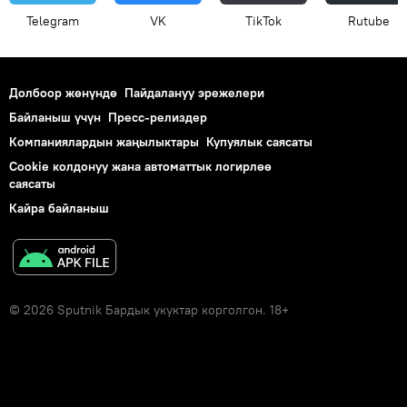
Telegram
VK
ТikТоk
Rutube
Долбоор жөнүндө
Пайдалануу эрежелери
Байланыш үчүн
Пресс-релиздер
Компаниялардын жаңылыктары
Купуялык саясаты
Cookie колдонуу жана автоматтык логирлөө
саясаты
Кайра байланыш
© 2026 Sputnik Бардык укуктар корголгон. 18+