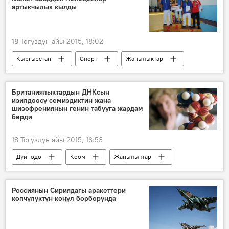
артыкчылык кылды
18 Тогуздун айы 2015, 18:02
Кыргызстан
Спорт
Жаңылыктар
Ош
Жалал-Абад
Талас облусу
Эргеш Алиев
ИИМ
алыш
Британиялыктардын ДНКсын
изилдөөсү семиздиктин жана
шизофрениянын генин табууга жардам
берди
18 Тогуздун айы 2015, 16:53
Дүйнөдө
Коом
Жаңылыктар
ДНК
ген
мутация
дарт
геном
Россиянын Сириядагы аракеттери
көпчүлүктүн көңүл борборунда