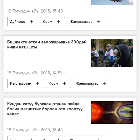
18 Тогуздун айы 2015, 15:48
Дүйнөдө
Коом
Жаңылыктар
Барак Обама
Башар Асад
согушкер
шейх
Бишкекте өткөн веложарышка 300дөй
киши катышты
аскердик аба күчтөрү
18 Тогуздун айы 2015, 14:51
Кыргызстан
Коом
Жаңылыктар
Бишкек
веложүрүш
мэрия
Күндүн катуу бүрккөн отунан пайда
болчу магниттик бороон өтө кооптуу
келет
18 Тогуздун айы 2015, 13:45