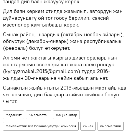
тандап дил баян жазуусу керек.
Дил баян көркөм стилде жазылып, автордун жан
дүйнөсүндөгү ой толгоосу берилип, саясий
маселелер камтылбашы керек.
Сынак район, шаардык (октябрь-ноябрь айлары),
облустук (декабрь-январь) жана республикалык
(февраль) болуп өткөрүлөт.
Ал эми чет жактагы кыргыз диаспораларынын
жаштарынын эсселери кат жана электрондук
(kyrgyzmakal.2015@gmail.com) түрдө 2016-
жылдын 30-январына чейин кабыл алынат.
Сынактын жыйынтыгы 2016-жылдын март айында
чыгарылып, дил баяндар атайын жыйнак болуп
чыгат.
Маданият
Кыргызстан
Жаңылыктар
Мамлекеттик тил боюнча улуттук комиссия
сынак
кыргыз тили