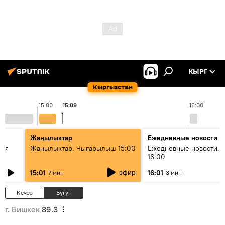
КЫРГ
Кыргызстан
15:00
15:09
16:00
Жаңылыктар
Ежедневные новости
кая
Жаңылыктар. Чыгарылыш 15:00
Ежедневные новости. 
16:00
эфир
15:01
16:01
7 мин
3 мин
Кечээ
Бүгүн
г. Бишкек
89.3