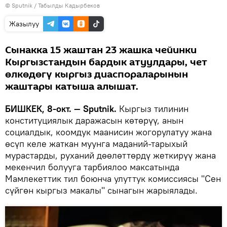
©
Sputnik / Табылды Кадырбеков
Жазылуу
Сынакка 15 жаштан 23 жашка чейинки
Кыргызстандын бардык атуулдары, чет
өлкөдөгү кыргыз диаспораларынын
жаштары катыша алышат.
БИШКЕК, 8-окт. — Sputnik.
Кыргыз тилинин
конституциялык даражасын көтөрүү, анын
социалдык, коомдук маанисин жогорулатуу жана
өсүп келе жаткан муунга маданий-тарыхый
мурастарды, руханий дөөлөттөрдү жеткирүү жана
мекенчил болууга тарбиялоо максатында
Мамлекеттик тил боюнча улуттук комиссиясы "Сен
сүйгөн кыргыз макалы" сынагын жарыялады.