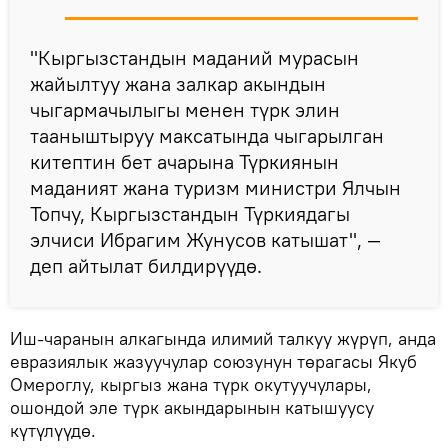
"Кыргызстандын маданий мурасын
жайылтуу жана залкар акындын
чыгармачылыгы менен түрк элин
тааныштыруу максатында чыгарылган
китептин бет ачарына Түркиянын
маданият жана туризм министри Ялчын
Топчу, Кыргызстандын Түркиядагы
элчиси Ибрагим Жунусов катышат", —
деп айтылат билдирүүдө.
Иш-чаранын алкагында илимий талкуу жүрүп, анда
евразиялык жазуучулар союзунун төрагасы Якуб
Омероглу, кыргыз жана түрк окутуучулары,
ошондой эле түрк акындарынын катышуусу
күтүлүүдө.