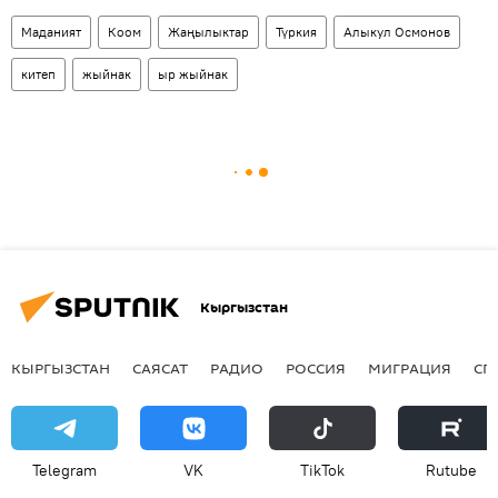
Маданият
Коом
Жаңылыктар
Түркия
Алыкул Осмонов
китеп
жыйнак
ыр жыйнак
Кыргызстан
КЫРГЫЗСТАН
САЯСАТ
РАДИО
РОССИЯ
МИГРАЦИЯ
СП
Telegram
VK
ТikТоk
Rutube