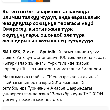
Китептин бет ачарынын алкагында
илимий талкуу жүрүп, анда евразиялык
жазуучулар союзунун төрагасы Якуб
Омероглу, кыргыз жана түрк
окутуучулары, ошондой эле түрк
акындарынын катышуусу күтүлүүдө.
БИШКЕК, 2-окт. — Sputnik.
Кыргыз элинин улуу
акыны Алыкул Осмоновдун 100 жылдыгына карата
чыгармалар жыйнагы түрк тилинде жарык
көргөнүн Тышкы иштери министрлиги билдирди.
Маалыматка ылайык, "Мен кыргыздын акыны"
жыйнагынын бет ачары 2015-жылдын 12-
октябрында Түркиянын Амасья шаарындагы
университетинде жана 13-октябрь күнү ТҮРКСОЙ
уюмунун басылмасында өтөт.