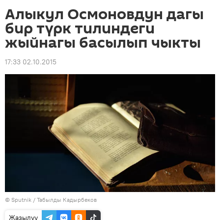
Алыкул Осмоновдун дагы
бир түрк тилиндеги
жыйнагы басылып чыкты
17:33 02.10.2015
©
Sputnik / Табылды Кадырбеков
Жазылуу