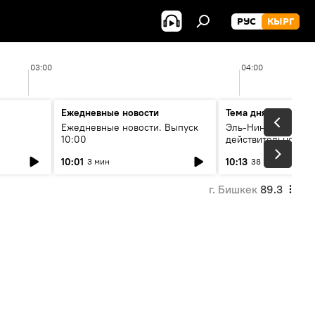
РУС
КЫРГ
03:00
04:00
Ежедневные новости
Тема дня
Ежедневные новости. Выпуск
Эль-Ниньо, жара и 
10:00
действительно вли
 өнүгүү
погоду в Кыргызст
10:01
10:13
3 мин
38 мин
г. Бишкек
89.3