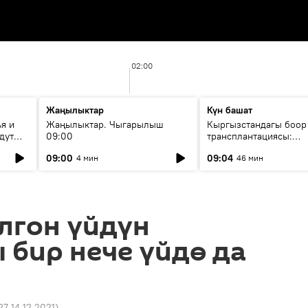
02:00
Жаңылыктар
Күн башат
я и
Жаңылыктар. Чыгарылыш
Кыргызстандагы боор
дут
09:00
трансплантациясы:
жетишкендиктер жана
09:00
09:04
4 мин
46 мин
келечеги
лгон үйдүн
бир нече үйдө да
27 14.12.2021
)