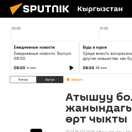
Кыргызстан
00:00
01:00
Ежедневные новости
Будь в курсе
Ежедневные новости. Выпуск
Среда вместо воскресень
08:00
другие новшества: как бу
проходить выборы в КР?
08:00
08:04
4 мин
38 мин
Кечээ
Бүгүн
Эфирге
Атышуу бо
жанындагы 
өрт чыкты
21:17 16.07.2015
(Жаңыртылды:
14: