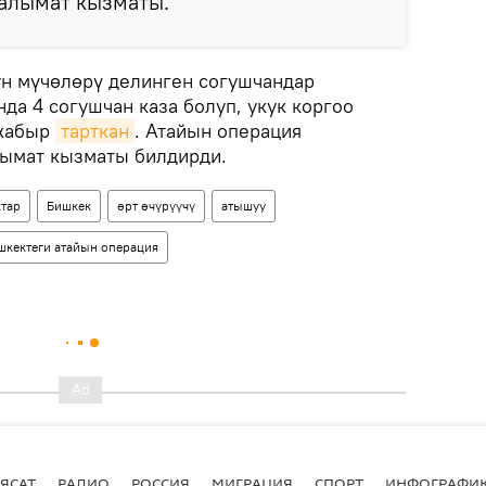
алымат кызматы.
ун мүчөлөрү делинген согушчандар
да 4 согушчан каза болуп, укук коргоо
 жабыр
тарткан
. Атайын операция
ымат кызматы билдирди.
тар
Бишкек
өрт өчүрүүчү
атышуу
кектеги атайын операция
ЯСАТ
РАДИО
РОССИЯ
МИГРАЦИЯ
СПОРТ
ИНФОГРАФИ