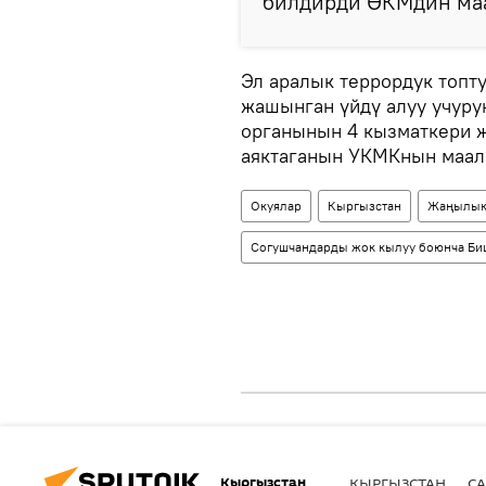
билдирди ӨКМдин ма
Эл аралык террордук топт
жашынган үйдү алуу учурун
органынын 4 кызматкери
аяктаганын УКМКнын маал
Окуялар
Кыргызстан
Жаңылык
Согушчандарды жок кылуу боюнча Биш
Кыргызстан
КЫРГЫЗСТАН
СА