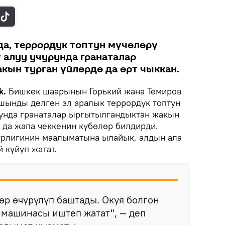
а, террордук топтун мүчөлөрү
алуу учурунда гранаталар
ын турган үйлөрдө да өрт чыккан.
k.
Бишкек шаарынын Горький жана Темиров
шынды делген эл аралык террордук топтун
унда гранаталар ыргытылгандыктан жакын
 да жапа чеккенин күбөлөр билдирди.
трлигинин маалыматына ылайык, алдын ала
 күйүп жатат.
өр өчүрүлүп баштады. Окуя болгон
 машинасы иштеп жатат", — деп