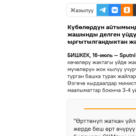
Жазылуу
Күбөлөрдүн айтымынд
жашынды делген үйдү 
ыргытылгандыктан жак
БИШКЕК, 16-июль — Sputni
көчөлөрү жактагы үйдө жа
мүчөлөрүн жок кылуу учур
турган башка турак жайлар
Өзгөчө кырдаалдар минис
маалыматтар боюнча 3-4 үй
"Өрттөнүп жаткан үйл
жерде беш өрт өчүрүү