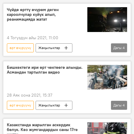
Россия
Украина
Белгород
Чүйдө өрттү өчүрөм деген
кароолчулар күйүк алып,
мунай
база
сокку
реанимацияда жатат
4 Тогуздун айы 2021, 11:00
өрт өчүрүүчү
Жаңылыктар
Дагы
4
Кыргызстан
Окуялар
Чүй облусу
күйүк
кароолчу
Бишкектеги ири өрт чектөөгө алынды.
Асмандан тартылган видео
28 Аяк оона 2021, 15:37
өрт өчүрүүчү
Жаңылыктар
Дагы
4
Кыргызстан
Окуялар
Бишкек
жалыныч
ӨКМ
Казакстанда жарылган аскердик
бөлүк. Көз жумгандардын саны 17ге