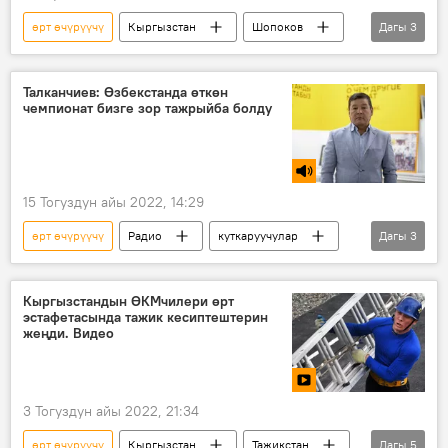
өрт өчүрүүчү
Кыргызстан
Шопоков
Дагы
3
нефть
өрт
поезд
Талканчиев: Өзбекстанда өткөн
чемпионат бизге зор тажрыйба болду
15 Тогуздун айы 2022, 14:29
өрт өчүрүүчү
Радио
куткаруучулар
Дагы
3
ӨКМ
чемпионат
Самарбек Талканчиев
Кыргызстандын ӨКМчилери өрт
эстафетасында тажик кесиптештерин
жеңди. Видео
3 Тогуздун айы 2022, 21:34
өрт өчүрүүчү
Кыргызстан
Тажикстан
Дагы
5