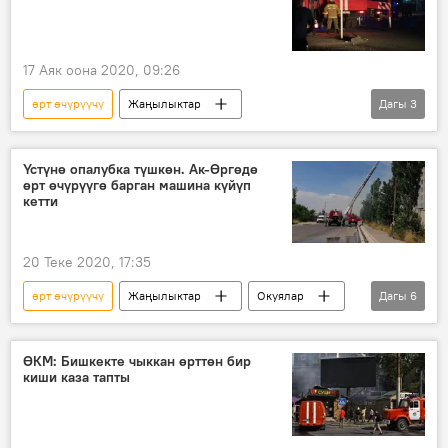
чектөө
17 Аяк оона 2020, 09:26
өрт өчүрүүчү
Жаңылыктар
Дагы
3
Кыргызстан
Окуялар
көп кабаттуу үй
турак жай
Үстүнө опалубка түшкөн. Ак-Өргөдө
өрт өчүрүүгө барган машина күйүп
кетти
20 Теке 2020, 17:35
өрт өчүрүүчү
Жаңылыктар
Окуялар
Дагы
6
Коом
Кыргызстан
Бишкек
өрт
чектөө
машина
ӨКМ: Бишкекте чыккан өрттөн бир
киши каза тапты