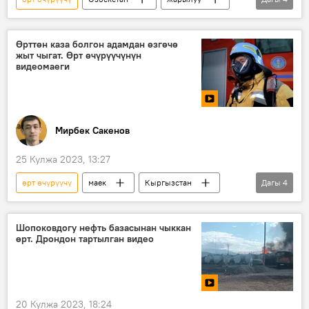
кампа
өрт
ӨКМ
Видео
Өрттөн каза болгон адамдан өзгөчө
жыт чыгат. Өрт өчүрүүчүнүн
видеомаеги
Мирбек Сакенов
25 Кулжа 2023, 13:27
өрт өчүрүүчү
маек
Кыргызстан
Дагы
4
Коом
өзгөчө кырдаал
видеомаек
Адилет Аалыев
Шопоковдогу нефть базасынан чыккан
өрт. Дрондон тартылган видео
20 Кулжа 2023, 18:24