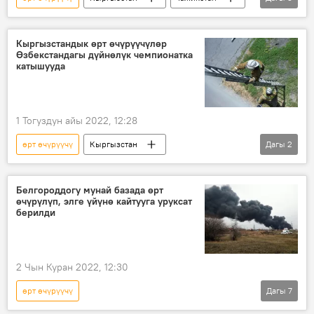
Өзбекстан
эстафета
мелдеш
Видео
Спорт
Кыргызстандык өрт өчүрүүчүлөр
Өзбекстандагы дүйнөлүк чемпионатка
катышууда
1 Тогуздун айы 2022, 12:28
өрт өчүрүүчү
Кыргызстан
Дагы
2
Дүйнөлүк чемпионат
куткаруучу
Белгороддогу мунай базада өрт
өчүрүлүп, элге үйүнө кайтууга уруксат
берилди
2 Чын Куран 2022, 12:30
өрт өчүрүүчү
Дагы
7
Россиянын Донбассты коргоо боюнча атайын операциясы