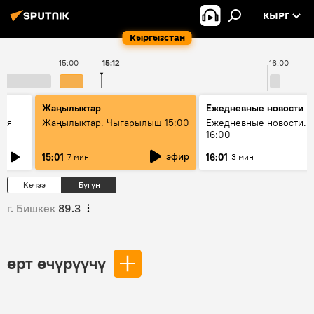
КЫРГ
Кыргызстан
15:00
15:12
16:00
Жаңылыктар
Ежедневные новости
кая
Жаңылыктар. Чыгарылыш 15:00
Ежедневные новости. 
16:00
эфир
15:01
16:01
7 мин
3 мин
Кечээ
Бүгүн
г. Бишкек
89.3
өрт өчүрүүчү