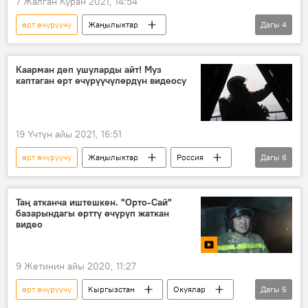
7 Жалган Куран 2021, 14:54
өрт өчүрүүчү
Жаңылыктар
Дагы
4
Кыргызстан
Окуялар
Бишкек
ӨКМ
дүкөн
Каарман деп ушуларды айт! Муз
каптаган өрт өчүрүүчүлөрдүн видеосу
19 Үчтүн айы 2021, 16:51
өрт өчүрүүчү
Жаңылыктар
Россия
Дагы
6
Дүйнөдө
Коом
Якутск
суук
муз
Видео
Таң атканча иштешкен. "Орто-Сай"
базарындагы өрттү өчүрүп жаткан
видео
9 Жетинин айы 2020, 11:27
өрт өчүрүүчү
Кыргызстан
Окуялар
Дагы
5