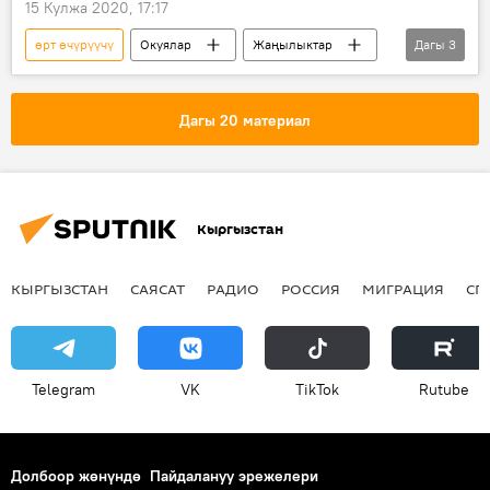
15 Кулжа 2020, 17:17
өрт өчүрүүчү
Окуялар
Жаңылыктар
Дагы
3
Кыргызстан
Бишкек
тандыр
Дагы 20 материал
Кыргызстан
КЫРГЫЗСТАН
САЯСАТ
РАДИО
РОССИЯ
МИГРАЦИЯ
СП
Telegram
VK
ТikТоk
Rutube
Долбоор жөнүндө
Пайдалануу эрежелери