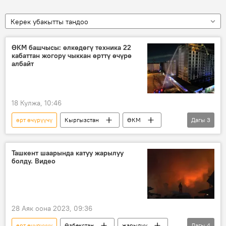
Керек убакытты тандоо
ӨКМ башчысы: өлкөдөгү техника 22
кабаттан жогору чыккан өрттү өчүрө
албайт
18 Кулжа, 10:46
өрт өчүрүүчү
Кыргызстан
ӨКМ
Дагы
3
Канатбек Чыныбаев
атайын техника
имарат
Ташкент шаарында катуу жарылуу
болду. Видео
28 Аяк оона 2023, 09:36
өрт өчүрүүчү
Өзбекстан
жарылуу
Дагы
4