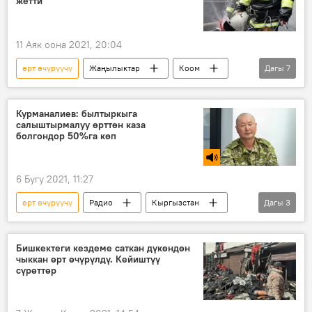
жетти
11 Аяк оона 2021, 20:04
өрт өчүрүүчү
Жаңылыктар
Коом
Дагы
7
Окуялар
Дүйнөдө
Азия
Казакстандагы жарылуу
Казакстан
Курманалиев: былтыркыга
салыштырмалуу өрттөн каза
жарылуу
өлүм
болгондор 50%га көп
6 Бугу 2021, 11:27
өрт өчүрүүчү
Радио
Кыргызстан
Дагы
3
Коом
кырсык
техника
Бишкектеги кездеме саткан дүкөндөн
чыккан өрт өчүрүлдү. Кейиштүү
сүрөттөр