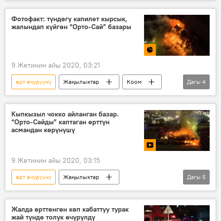
Видео
Мультимедиа
Бишкек
Орто-Сай базары
өрт
Фотофакт: түндөгү капилет кырсык,
жалындап күйгөн “Орто-Сай” базары
9 Жетинин айы 2020, 03:21
өрт өчүрүүчү
Жаңылыктар
Коом
Дагы
4
Кыргызстан
Окуялар
Орто-Сай базары
чектөө
Кыпкызыл чокко айланган базар.
“Орто-Сайды” каптаган өрттүн
асмандан көрүнүшү
9 Жетинин айы 2020, 03:15
өрт өчүрүүчү
Жаңылыктар
Дагы
5
Кыргызстан
Окуялар
Видео
Мультимедиа
Орто-Сай базары
Жалда өрттөнгөн көп кабаттуу турак
жай түндө толук өчүрүлдү