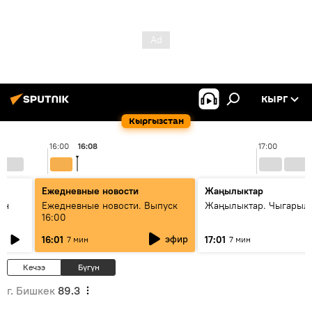
КЫРГ
Кыргызстан
16:00
16:08
17:00
Ежедневные новости
Жаңылыктар
ан
Ежедневные новости. Выпуск
Жаңылыктар. Чыгарыл
16:00
эфир
16:01
17:01
7 мин
7 мин
Кечээ
Бүгүн
г. Бишкек
89.3