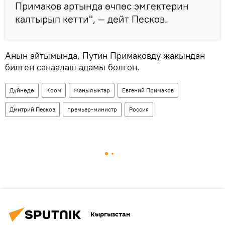
Примаков артында өчпөс эмгектерин
калтырып кетти", — дейт Песков.
Анын айтымында, Путин Примаковду жакындан
билген санаалаш адамы болгон.
Дүйнөдө
Коом
Жаңылыктар
Евгений Примаков
Дмитрий Песков
премьер-министр
Россия
Кыргызстан