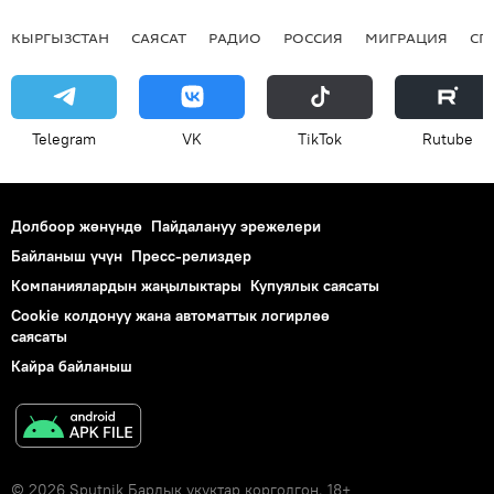
КЫРГЫЗСТАН
САЯСАТ
РАДИО
РОССИЯ
МИГРАЦИЯ
СП
Telegram
VK
ТikТоk
Rutube
Долбоор жөнүндө
Пайдалануу эрежелери
Байланыш үчүн
Пресс-релиздер
Компаниялардын жаңылыктары
Купуялык саясаты
Cookie колдонуу жана автоматтык логирлөө
саясаты
Кайра байланыш
© 2026 Sputnik Бардык укуктар корголгон. 18+