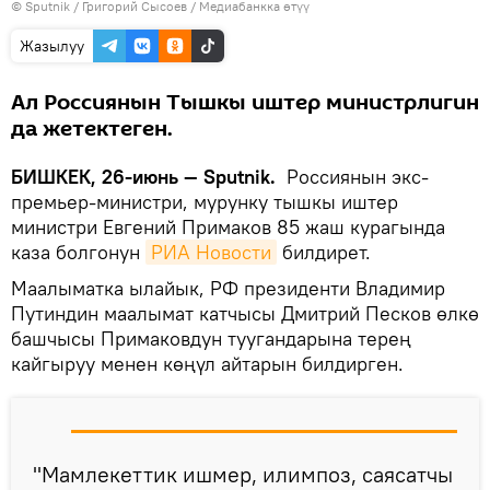
©
Sputnik
/ Григорий Сысоев
/
Медиабанкка өтүү
Жазылуу
Ал Россиянын Тышкы иштер министрлигин
да жетектеген.
БИШКЕК, 26-июнь — Sputnik.
Россиянын экс-
премьер-министри, мурунку тышкы иштер
министри Евгений Примаков 85 жаш курагында
каза болгонун
РИА Новости
билдирет.
Маалыматка ылайык, РФ президенти Владимир
Путиндин маалымат катчысы Дмитрий Песков өлкө
башчысы Примаковдун туугандарына терең
кайгыруу менен көңүл айтарын билдирген.
"Мамлекеттик ишмер, илимпоз, саясатчы