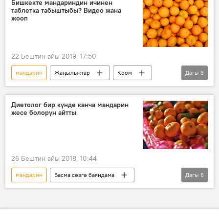
Бишкекте мандариндин ичинен
таблетка табыштыбы? Видео жана
жооп
22 Бештин айы 2019, 17:50
мандарин
Жаңылыктар
Коом
Дагы
3
Дүйнөдө
Кыргызстан
Россия
Диетолог бир күндө канча мандарин
жесе болорун айтты
26 Бештин айы 2018, 10:44
мандарин
Басма сөзгө баяндама
Дагы
6
Дүйнөдө
Коом
Жаңылыктар
диетолог
өлчөм
ден соолук