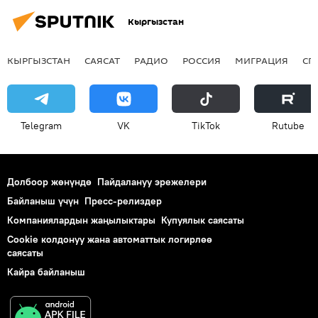
Кыргызстан
КЫРГЫЗСТАН
САЯСАТ
РАДИО
РОССИЯ
МИГРАЦИЯ
СП
Telegram
VK
ТikТоk
Rutube
Долбоор жөнүндө
Пайдалануу эрежелери
Байланыш үчүн
Пресс-релиздер
Компаниялардын жаңылыктары
Купуялык саясаты
Cookie колдонуу жана автоматтык логирлөө
саясаты
Кайра байланыш