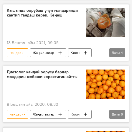
пайда
Кышында оорубаш үчүн мандаринди
кантип тандаш керек. Кеңеш
13 Бештин айы 2021, 09:05
мандарин
Жаңылыктар
Коом
Дагы
4
Дүйнөдө
ден соолук
кыш
сактоо
Диетолог кандай оорусу барлар
мандарин жебеши керектигин айтты
8 Бештин айы 2020, 08:30
мандарин
Жаңылыктар
Коом
Дагы
6
Дүйнөдө
диетолог
аллергия
кант диабети
салмак
цитрус