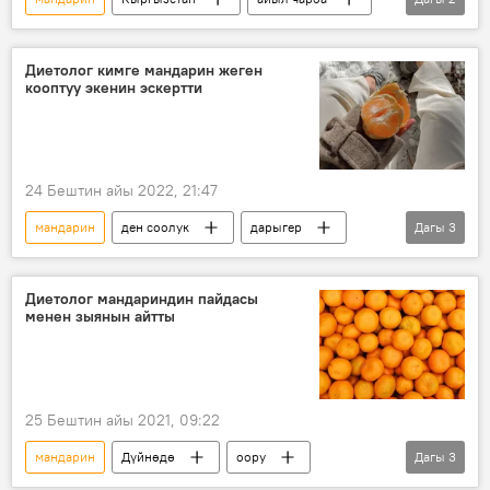
сыноо
Түркия
Диетолог кимге мандарин жеген
кооптуу экенин эскертти
24 Бештин айы 2022, 21:47
мандарин
ден соолук
дарыгер
Дагы
3
кеңеш
Россия
кант диабети
Диетолог мандариндин пайдасы
менен зыянын айтты
25 Бештин айы 2021, 09:22
мандарин
Дүйнөдө
оору
Дагы
3
зыян
витамин
диетолог