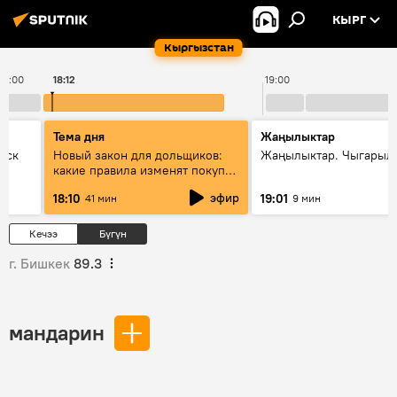
КЫРГ
Кыргызстан
18:00
18:12
19:00
Тема дня
Жаңылыктар
уск
Новый закон для дольщиков:
Жаңылыктар. Чыгарыл
какие правила изменят покупку
квартир
эфир
18:10
19:01
41 мин
9 мин
Кечээ
Бүгүн
г. Бишкек
89.3
мандарин