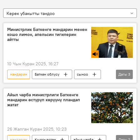
Керек убакытты тандоо
Министрлик Баткенге мандарин менен
кошо лимон, апельсин тигилерин
айтты
10 Чын Куран 2025, 16:27
мандарин
Баткен облусу
сыноо
Дагы
3
Түркия
Кыргызстан
Бакыт Мамбетов
Айыл чарба министрлиги Баткенге
мандарин өстүрүп көрүүнү пландап
жатат
26 Жалган Куран 2025, 10:23
мандарин
Кыргызстан
айыл чарба
Дагы
2