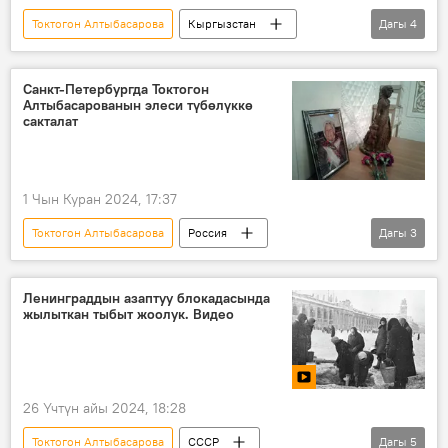
Токтогон Алтыбасарова
Кыргызстан
Дагы
4
Мотожүрүш
Улуу Жеңиш
Улуу Ата Мекендик согуш
Санкт-Петербург
Санкт-Петербургда Токтогон
Алтыбасарованын элеси түбөлүккө
сакталат
1 Чын Куран 2024, 17:37
Токтогон Алтыбасарова
Россия
Дагы
3
Санкт-Петербург
Кыргызстан
Ленинград
Ленинграддын азаптуу блокадасында
жылыткан тыбыт жоолук. Видео
26 Үчтүн айы 2024, 18:28
Токтогон Алтыбасарова
СССР
Дагы
5