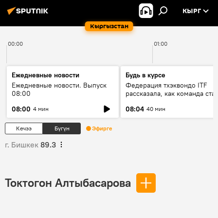
КЫРГ
Кыргызстан
00:00
01:00
Ежедневные новости
Будь в курсе
Ежедневные новости. Выпуск
Федерация тхэквондо ITF
08:00
рассказала, как команда ста
жертвой мошенников
08:00
08:04
4 мин
40 мин
Кечээ
Бүгүн
Эфирге
г. Бишкек
89.3
Токтогон Алтыбасарова