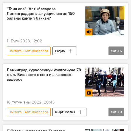
"Ладога" көлү
курчоо
"Тоня апа". Алтыбасарова
Ленинграддан эвакуацияланган 150
баланы кантип баккан?
11 Бугу 2023, 12:02
Токтогон Алтыбасарова
Радио
Дагы
5
Кыргызстан
Ленинград блокадасында
согуш
балдар үйү
Ленинград курчоосунун үзүлгөнүнө 79
жыл. Бишкекте өткөн иш-чаранын
Калбүбү Менсеитова
видеосу
18 Үчтүн айы 2022, 20:46
Токтогон Алтыбасарова
Кыргызстан
Дагы
3
Видео
митинг-реквием
Ленинград блокадасында
БУУдагы көргөзмөдө Токтогон