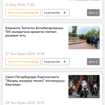
10 Бугу 2024, 17:33
Токтогон Алтыбасарова
Кыргызстан
Дагы
4
Ленинград блокадасында
бала
багуу
Видео
Бишкекте Токтогон Алтыбасарованын
100 жылдыгына арналган митинг-
реквием өттү
27 Чын Куран 2024, 19:38
Токтогон Алтыбасарова
Кыргызстан
Дагы
6
Россия
Улуу Ата Мекендик согуш
Ленинград
блокада
бала
Санкт-Петербургдан Кыргызстанга
"Жеңиш жолдору менен" мотожүрүшү
асыроо
башталды
23 Чын Куран 2024, 12:15