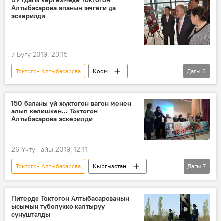
Алтыбасарова апанын эмгеги да
эскерилди
7 Бугу 2019, 23:15
Токтогон Алтыбасарова
Коом
Дагы
6
Жаңылыктар
Кыргызстан
Дүйнөдө
БУУ
Жеңиш күнү
150 баланы уй жүктөгөн вагон менен
алып келишкен... Токтогон
Улуу Жеңиштин 74 жылдыгын белгилөө
Алтыбасарова эскерилди
26 Үчтүн айы 2019, 12:11
Токтогон Алтыбасарова
Кыргызстан
Дагы
7
Коом
Жаңылыктар
Ысык-Көл
Ленинград
Улуу Ата Мекендик согуш
Питерде Токтогон Алтыбасарованын
ысымын түбөлүккө калтыруу
эскерүү
кече
сунушталды