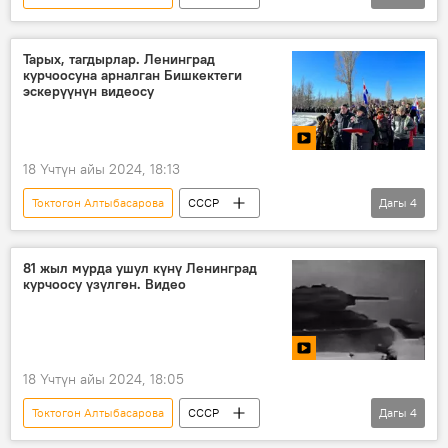
Улуу Ата Мекендик согуш
Ленинград блокадасында
Анна Кутанова
Тарых, тагдырлар. Ленинград
курчоосуна арналган Бишкектеги
Кыргызстан
Видео
эскерүүнүн видеосу
18 Үчтүн айы 2024, 18:13
Токтогон Алтыбасарова
СССР
Дагы
4
Улуу Ата Мекендик согуш
Ленинград
"Ладога" көлү
курчоо
81 жыл мурда ушул күнү Ленинград
курчоосу үзүлгөн. Видео
18 Үчтүн айы 2024, 18:05
Токтогон Алтыбасарова
СССР
Дагы
4
Улуу Ата Мекендик согуш
Ленинград