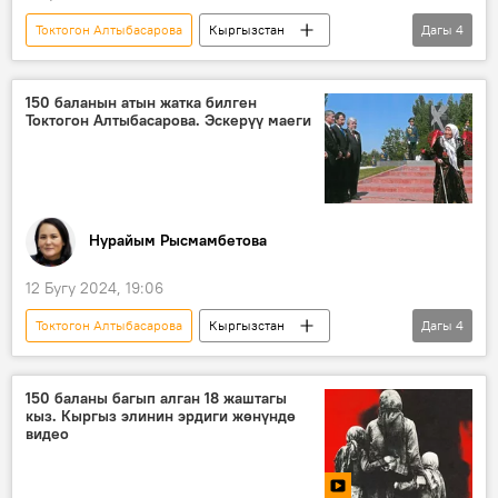
Токтогон Алтыбасарова
Кыргызстан
Дагы
4
Ысык-Көл
Россия
эстелик
ачылыш
150 баланын атын жатка билген
Токтогон Алтыбасарова. Эскерүү маеги
Нурайым Рысмамбетова
12 Бугу 2024, 19:06
Токтогон Алтыбасарова
Кыргызстан
Дагы
4
Туяк
Ленинград
Марат Абдиев
маек
150 баланы багып алган 18 жаштагы
кыз. Кыргыз элинин эрдиги жөнүндө
видео