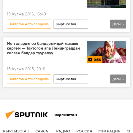
19 Кулжа 2016, 16:43
Токтогон Алтыбасарова
Кыргызстан
Дагы
5
Коом
Жаңылыктар
Санкт-Петербург
ысым
интервью
Мен аларды өз балдарымдай жакшы
көргөм — Токтогон апа Ленинграддан
келген балдар тууралуу
0:56
15 Кулжа 2015, 20:11
Токтогон Алтыбасарова
Кыргызстан
Дагы
5
Коом
Видео
Жаңылыктар
Ленинград
блокада
Кыргызстан
КЫРГЫЗСТАН
САЯСАТ
РАДИО
РОССИЯ
МИГРАЦИЯ
СП