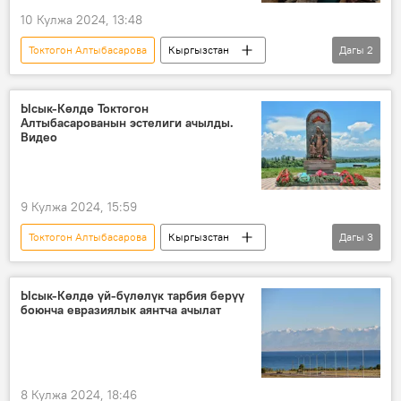
10 Кулжа 2024, 13:48
Токтогон Алтыбасарова
Кыргызстан
Дагы
2
Бишкек
тарых
Ысык-Көлдө Токтогон
Алтыбасарованын эстелиги ачылды.
Видео
9 Кулжа 2024, 15:59
Токтогон Алтыбасарова
Кыргызстан
Дагы
3
Ысык-Көл
Россия
эстелик
Ысык-Көлдө үй-бүлөлүк тарбия берүү
боюнча евразиялык аянтча ачылат
8 Кулжа 2024, 18:46