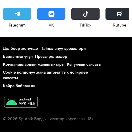
Telegram
VK
ТikТоk
Rutube
Долбоор жөнүндө
Пайдалануу эрежелери
Байланыш үчүн
Пресс-релиздер
Компаниялардын жаңылыктары
Купуялык саясаты
Cookie колдонуу жана автоматтык логирлөө
саясаты
Кайра байланыш
© 2026 Sputnik Бардык укуктар корголгон. 18+