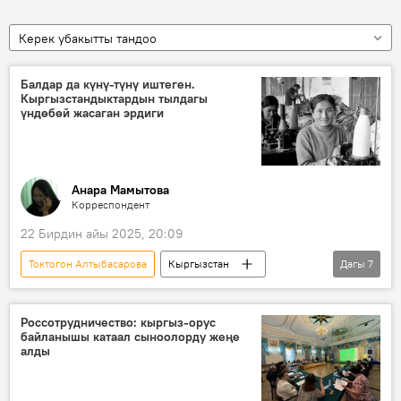
Керек убакытты тандоо
Балдар да күнү-түнү иштеген.
Кыргызстандыктардын тылдагы
үндөбөй жасаган эрдиги
Анара Мамытова
Корреспондент
22 Бирдин айы 2025, 20:09
Токтогон Алтыбасарова
Кыргызстан
Дагы
7
СССР
Улуу Ата Мекендик согуш
оорук
завод
фабрика
Россотрудничество: кыргыз-орус
байланышы катаал сыноолорду жеңе
Чоң Чүй каналы
алды
Улуу Ата Мекендик согуштагы Жеңишке 80 жыл