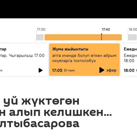
17:00
17:42
18:0
тар
Жума жыйынтыгы
Ежедн
ар. Чыгарылыш 17:00
апта ичинде болуп өткөн айрым
Ежедн
окуяларга токтолобуз
18:00
эфир
17:05
18:00
ин
51 мин
 уй жүктөгөн
н алып келишкен...
Алтыбасарова