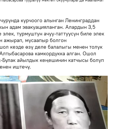
лтыбасарова тууралуу мектеп окуучулары да маалымат
учурунда курчоого алынган Ленинграддан
кын адам эвакуацияланган. Алардын 3,5
е элек, турмуштун ачуу-таттуусун биле элек
ен ажырап, мусаапыр болгон
шол кезде өзү деле балалыгы менен толук
Алтыбасарова камкордукка алган. Ошол
к-Булак айылдык кеңешинин катчысы болуп
менен иштечү.