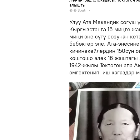
Ленинград блокадасы, Токтогон А
алышты
© © Sputnik
Улуу Ата Мекендик согуш 
Кыргызстанга 16 миңге жа
миңи эне сүтү оозунан кет
бөбөктөр эле. Ата-энесин
кичинекейлердин 150сүн о
коштошо элек 16 жаштагы 
1942-жылы Токтогон апа А
эмгектенип, иш кагаздар 