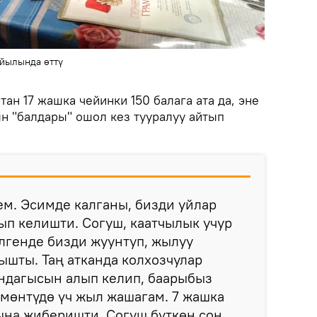
айылында өттү
тан 17 жашка чейинки 150 балага ата да, эне
н "балдары" ошол кез тууралуу айтып
ем. Эсимде калганы, бизди уйлар
ып келишти. Согуш, каатчылык учур
елгенде бизди жуунтуп, жылуу
шты. Таң атканда колхозчулар
ундагысын алып келип, баарыбыз
мөнтүдө үч жыл жашагам. 7 жашка
ына жиберишти. Согуш бүткөн соң