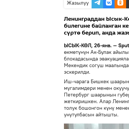
Жазылуу
Ленинграддан Ысык-Кө
билегине байланган к
сүртө берип, анда жа
ЫСЫК-КӨЛ, 26-янв. — Sput
өкмөтүнүн Ак-Булак айылы
блокадасында эвакуацияла
Мекендик согуш маалында 
эскерилди.
Иш-чарага Бишкек шаарын
мугалимдери менен окуучу
Петербург шаарынын губер
жеткиришкен. Алар Ленин
толук бошонгон күнү менен
унутулбасын айтышты.