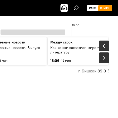
РУС
КЫРГ
0
19:00
евные новости
Между строк
евные новости. Выпуск
Как кошки захватили мировую
литературу
18:06
6 мин
49 мин
г. Бишкек
89.3