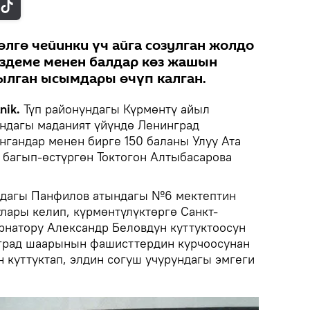
лгө чейинки үч айга созулган жолдо
ездеме менен балдар көз жашын
зылган ысымдары өчүп калган.
nik.
Түп районундагы Күрмөнтү айыл
ндагы маданият үйүндө Ленинград
нгандар менен бирге 150 баланы Улуу Ата
багып-өстүргөн Токтогон Алтыбасарова
дагы Панфилов атындагы №6 мектептин
лары келип, күрмөнтүлүктөргө Санкт-
натору Александр Беловдун куттуктоосун
град шаарынын фашисттердин курчоосунан
 куттуктап, элдин согуш учурундагы эмгеги