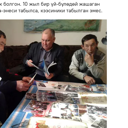
к болгон. 10 жыл бир үй-бүлөдөй жашаган
а-энеси табылса, кээсиники табылган эмес.