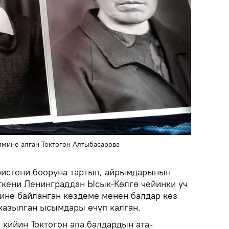
имине алган Токтогон Алтыбасарова
ристени бооруна тартып, айрымдарынын
ткени Ленинграддан Ысык-Көлгө чейинки үч
гине байланган кездеме менен балдар көз
жазылган ысымдары өчүп калган.
 кийин Токтогон апа балдардын ата-