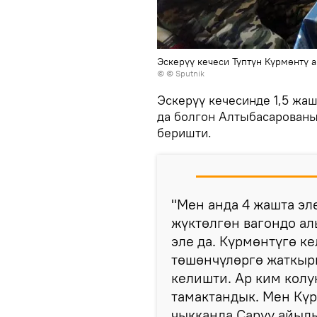
Эскерүү кечеси Түптүн Күрмөнтү 
© © Sputnik
Эскерүү кечесинде 1,5 жаш
да болгон Алтыбасарованы
беришти.
"Мен анда 4 жашта эл
жүктөлгөн вагондо ал
эле да. Күрмөнтүгө к
төшөнчүлөргө жаткыры
келишти. Ар ким кол
тамактандык. Мен Күр
чыкканда Саруу айыл