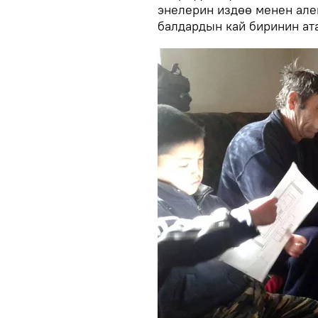
энелерин издөө менен але
балдардын кай биринин ат