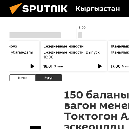
Кыргызстан
16:00
сүйлөйбүз
Ежедневные новости
Жаңылык
 — өз убагындагы
Ежедневные новости. Выпуск
Жаңылыкт
16:00
рологиялык кызмат
16:01
17:00
3 мин
5 м
ндөтүлүүдө
Кечээ
Бүгүн
150 баланы
вагон мене
Токтогон 
эскерилди