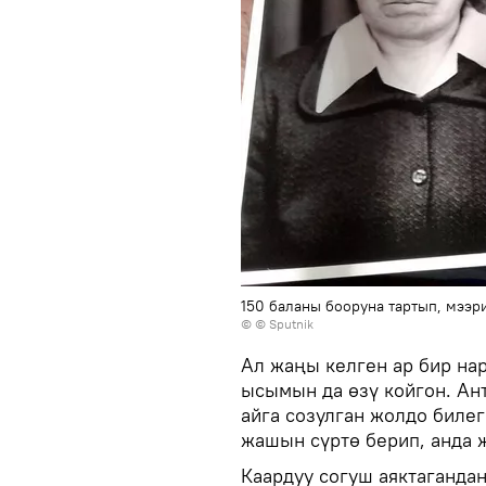
150 баланы бооруна тартып, мээр
© © Sputnik
Ал жаңы келген ар бир на
ысымын да өзү койгон. Ан
айга созулган жолдо биле
жашын сүртө берип, анда 
Каардуу согуш аяктагандан