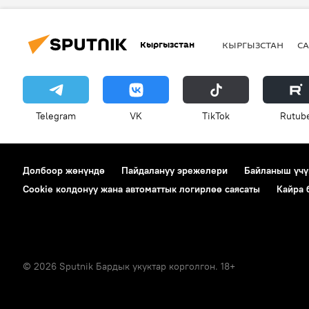
Кыргызстан
КЫРГЫЗСТАН
СА
Telegram
VK
ТikТоk
Rutub
Долбоор жөнүндө
Пайдалануу эрежелери
Байланыш үчү
Cookie колдонуу жана автоматтык логирлөө саясаты
Кайра
© 2026 Sputnik Бардык укуктар корголгон. 18+