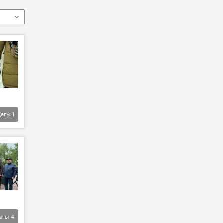
Дагы
1
агы
4