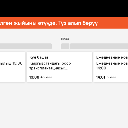
ген жыйыны өтүүдө. Түз алып берүү
14:00
Күн башат
Ежедневные нов
рылыш 13:00
Кыргызстандагы боор
Ежедневные нов
трансплантациясы:
14:00
жетишкендиктер жана өнүгүү
13:08
14:01
46 мин
6 мин
келечеги