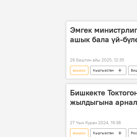
Эмгек министрлиги
ашык бала үй-бүл
26 Бештин айы 2025, 12:35
асыроо
Кыргызстан
Би
бала
Бишкекте Токтого
жылдыгына арнал
27 Чын Куран 2024, 19:38
асыроо
Кыргызстан
Рос