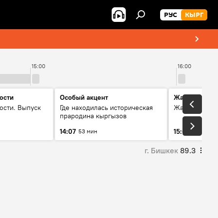
РУС
КЫРГ
15:00
16:00
ости
Особый акцент
Жаңылыктар
ости. Выпуск
Где находилась историческая
Жаңылыктар.
прародина кыргызов
14:07
15:01
53 мин
3 мин
г. Бишкек
89.3