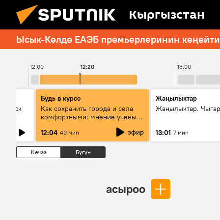
Кыргызстан
Ысык-Көлдө ЕАЭБ премьерлеринин кеңейтил
12:00
12:20
13:00
Будь в курсе
Жаңылыктар
Выпуск
Как сохранить города и села
Жаңылыктар. Чыга
комфортными: мнение ученых
Евразии
эфир
12:04
13:01
40 мин
7 мин
Кечээ
Бүгүн
асыроо