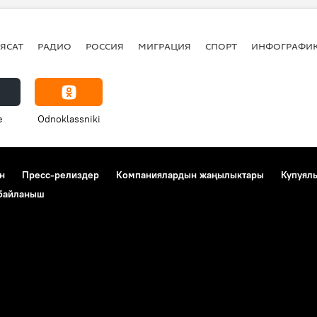
ЯСАТ
РАДИО
РОССИЯ
МИГРАЦИЯ
СПОРТ
ИНФОГРАФИ
e
Odnoklassniki
н
Пресс-релиздер
Компаниялардын жаңылыктары
Купуял
 байланыш