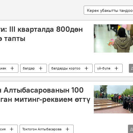
Керек убакытты тандоо
: III кварталда 800дөн
ө тапты
шкек
балдар
балдарды коргоо
үй-бүлө
н Алтыбасарованын 100
ган митинг-реквием өттү
сия
Токтогон Алтыбасарова
Д