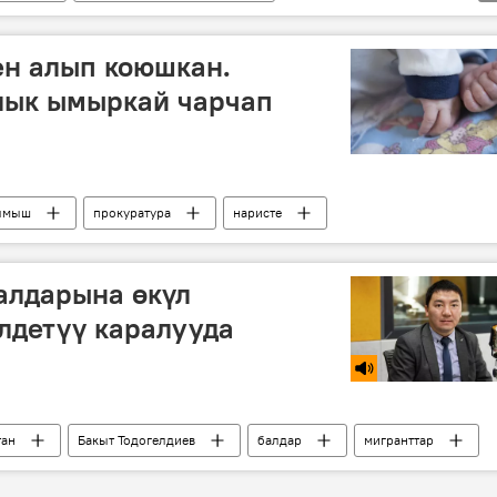
нинград
блокада
бала
ен алып коюшкан.
лык ымыркай чарчап
лмыш
прокуратура
наристе
алдарына өкүл
лдетүү каралууда
тан
Бакыт Тодогелдиев
балдар
мигранттар