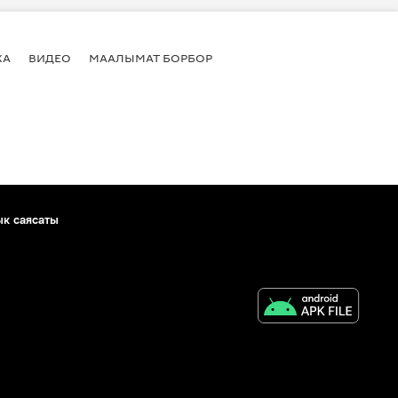
КА
ВИДЕО
МААЛЫМАТ БОРБОР
ык саясаты