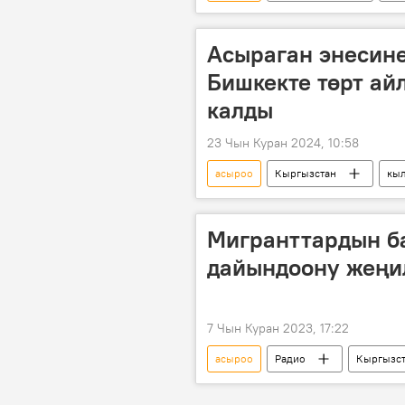
Улуу Ата Мекендик согуш
Ле
Асыраган энесин
Бишкекте төрт ай
калды
23 Чын Куран 2024, 10:58
асыроо
Кыргызстан
кы
Мигранттардын б
дайындоону жеңи
7 Чын Куран 2023, 17:22
асыроо
Радио
Кыргызс