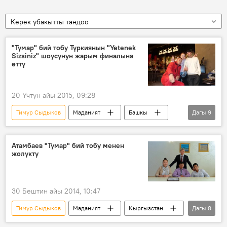
Керек убакытты тандоо
"Тумар" бий тобу Түркиянын "Yetenek
Sizsiniz" шоусунун жарым финалына
өттү
20 Үчтүн айы 2015, 09:28
Тимур Сыдыков
Маданият
Башкы
Дагы
9
Коом
Жаңылыктар
Алмазбек Атамбаев
Елена Баялинова
Атамбаев "Тумар" бий тобу менен
жолукту
Самыйбек кызы Адина
Таалайбек уулу Эрдик
Карабек уулу Талгат
Эрмек Кадыров
Тумар бий тобу
30 Бештин айы 2014, 10:47
Тимур Сыдыков
Маданият
Кыргызстан
Дагы
8
Коом
Жаңылыктар