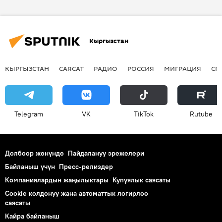
Алмазбек Атамбаев
Самыйбек кызы Адина
Карабек уулу Талгат
Эрмек Кадыров
Кыргызстан
Тумар бий тобу
Таалайбек уулу Эрдик
КЫРГЫЗСТАН
САЯСАТ
РАДИО
РОССИЯ
МИГРАЦИЯ
СП
Telegram
VK
ТikТоk
Rutube
Долбоор жөнүндө
Пайдалануу эрежелери
Байланыш үчүн
Пресс-релиздер
Компаниялардын жаңылыктары
Купуялык саясаты
Cookie колдонуу жана автоматтык логирлөө
саясаты
Кайра байланыш