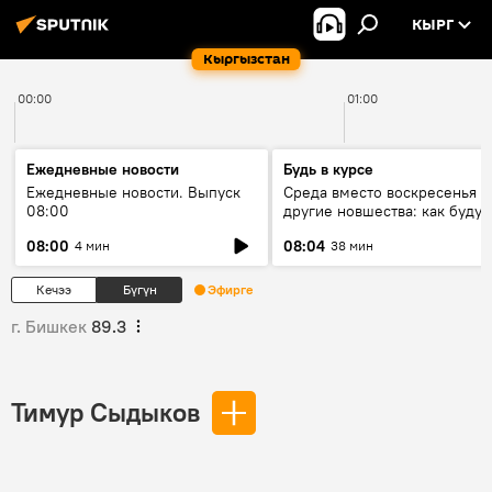
КЫРГ
Кыргызстан
00:00
01:00
Ежедневные новости
Будь в курсе
Ежедневные новости. Выпуск
Среда вместо воскресенья и
08:00
другие новшества: как будут
проходить выборы в КР?
08:00
08:04
4 мин
38 мин
Кечээ
Бүгүн
Эфирге
г. Бишкек
89.3
Тимур Сыдыков