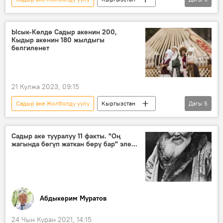
Ысык-Көл
Кыдыр Аке
маараке
иш-чара
Сүрөт
Ысык-Көлдө Садыр акенин 200,
Кыдыр акенин 180 жылдыгы
белгиленет
21 Кулжа 2023, 09:15
Садыр аке Жолболду уулу
Кыргызстан
Дагы
5
Ысык-Көл
Кыдыр Аке
маараке
айтыш
каада-салт
Садыр аке тууралуу 11 факты. "Оң
жагында бөгүп жаткан бөрү бар" эле...
Абдыкерим Муратов
24 Чын Куран 2021, 14:15