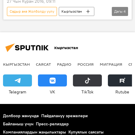
27 Чын Куран 2016, 09:11
Садыр аке Жолболду уулу
Кыргызстан
Дагы
4
Коом
Жаңылыктар
Улуттук китепкана
илимий конференция
Кыргызстан
КЫРГЫЗСТАН
САЯСАТ
РАДИО
РОССИЯ
МИГРАЦИЯ
СП
Telegram
VK
ТikТоk
Rutube
Долбоор жөнүндө
Пайдалануу эрежелери
Байланыш үчүн
Пресс-релиздер
Компаниялардын жаңылыктары
Купуялык саясаты