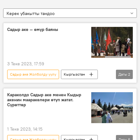
Керек убакытты тандоо
Садыр аке — өмүр баяны
3 Теке 2023, 17:59
Садыр аке Жолболду уулу
Кыргызстан
Дагы
2
Өмүр баяны
биография
Караколдо Садыр аке менен Кыдыр
акенин мааракелери өтүп жатат.
Сүрөттөр
1 Теке 2023, 14:15
Садыр аке Жолболду уулу
Кыргызстан
Дагы
5