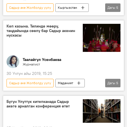
Садыр аке Жолболду уулу
Кыргызстан
Дагы
5
Маданият
Ысык-Көл району
бугу
сарыбагыш
Кеп казына. Тилинде мөөрү,
таңдайында сөөлү бар Садыр акенин
Кыргыздын көркөм өнөрү, белгилүү инсандары жөнүндө фактылар
нускасы
Таалайгүл Усенбаева
Журналист
30 Үчтүн айы 2019, 15:25
Садыр аке Жолболду уулу
Маданият
Дагы
5
Кыргызстан
Коом
Жаңылыктар
Ысык-Көл облусу
кеп
Бүгүн Улуттук китепканада Садыр
акеге арналган конференция өтөт