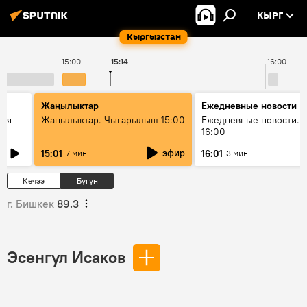
КЫРГ
Кыргызстан
15:00
15:14
16:00
Жаңылыктар
Ежедневные новости
кая
Жаңылыктар. Чыгарылыш 15:00
Ежедневные новости. 
16:00
эфир
15:01
16:01
7 мин
3 мин
Кечээ
Бүгүн
г. Бишкек
89.3
Эсенгул Исаков