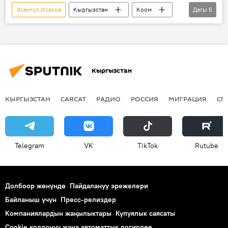
Эсенгул Исаков
Кыргызстан
Коом
Дагы
5
Жаңылыктар
Экономика
Абдулатип Режевалиев
Таалайбек Айдаралиев
үрөн
Кыргызстан
КЫРГЫЗСТАН
САЯСАТ
РАДИО
РОССИЯ
МИГРАЦИЯ
СП
Telegram
VK
ТikТоk
Rutube
Долбоор жөнүндө
Пайдалануу эрежелери
Байланыш үчүн
Пресс-релиздер
Компаниялардын жаңылыктары
Купуялык саясаты
Cookie колдонуу жана автоматтык логирлөө