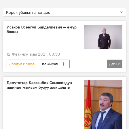
Керек убакытты тандоо
Исаков Эсенгул Байдалиевич — өмүр
баяны
12 Жетинин айы 2021, 00:53
Эсенгул Исаков
Таржымал
Дагы
2
"Азаттык" партиясы
Өмүр баяны
Депутаттар Карганбек Самаковдун
ишинде мыйзам бузуу жок дешти