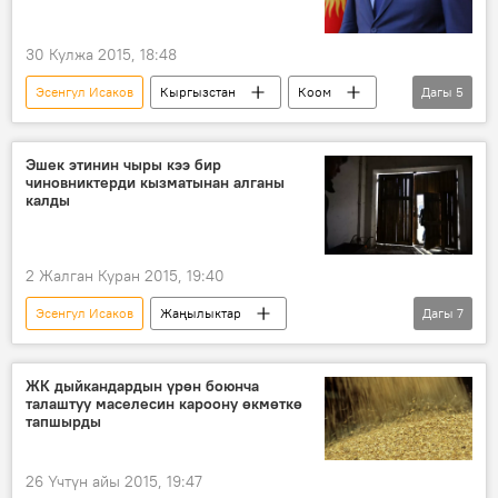
30 Кулжа 2015, 18:48
Эсенгул Исаков
Кыргызстан
Коом
Дагы
5
Жаңылыктар
Карганбек Самаковго карата козголгон кылмыш иши
Эшек этинин чыры кээ бир
чиновниктерди кызматынан алганы
Карганбек Самаков
депутат
калды
кылмыш иши
2 Жалган Куран 2015, 19:40
Эсенгул Исаков
Жаңылыктар
Дагы
7
Кыргызстан
Коом
Кыргызстанда эшектин союлушу чоң талкуу жаратты
ЖК дыйкандардын үрөн боюнча
талаштуу маселесин кароону өкмөткө
Сайдулла Нышанов
Калыбек Сатыбалдиев
тапшырды
эшек
Талант Узакбаев
26 Үчтүн айы 2015, 19:47