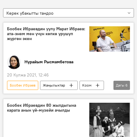
Керек убакытты тандоо
Бообек Ибраевдин уулу Марат Ибраев:
ата-энем мен үчүн көпкө урушуп
жүргөн экен
Нурайым Рысмамбетова
20 Кулжа 2021, 12:46
Бообек Ибраев
Жаңылыктар
Коом
Дагы
6
Кыргызстан
театр
Нарын
режиссер
концерт
Маданият
Бообек Ибраевдин 80 жылдыгына
карата анын үй-музейи ачылды