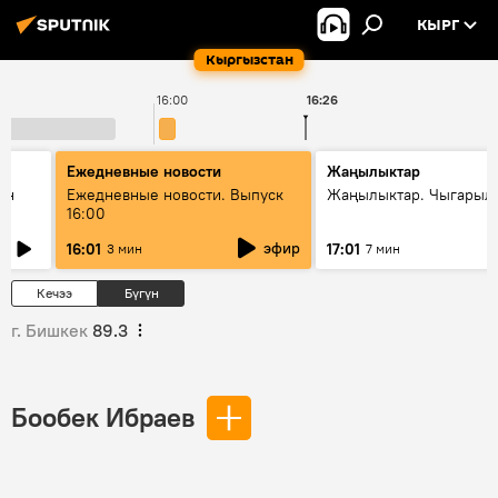
КЫРГ
Кыргызстан
16:00
16:26
1
Ежедневные новости
Жаңылыктар
ан
Ежедневные новости. Выпуск
Жаңылыктар. Чыгарыл
16:00
эфир
16:01
17:01
3 мин
7 мин
Кечээ
Бүгүн
г. Бишкек
89.3
Бообек Ибраев