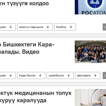
н түзүүгө колдоо
шкек
өзөктүк медицина
борбор
 Бишкектеги Кара-
залады. Видео
шкек
Кара-Жыгач
ишембилик
фестиваль
өктүк медицинанын толук
куруу каралууда