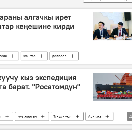
араны алгачкы ирет
штар кеңешине кирди
ссия
жаштар
долбоор
уучу кыз экспедиция
га барат. "Росатомдун"
я
муз жаргыч
Түндүк уюл
Арктика
Д
р
тандоо