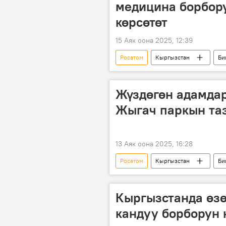
медицина борбору
көрсөтөт
15 Аяк оона 2025, 12:39
Росатом
Кыргызстан
Би
саламаттык сактоо
Жүздөгөн адамдар
Жыгач паркын та
13 Аяк оона 2025, 16:28
Росатом
Кыргызстан
Би
тазалык
Кыргызстанда өз
кандуу борборун 