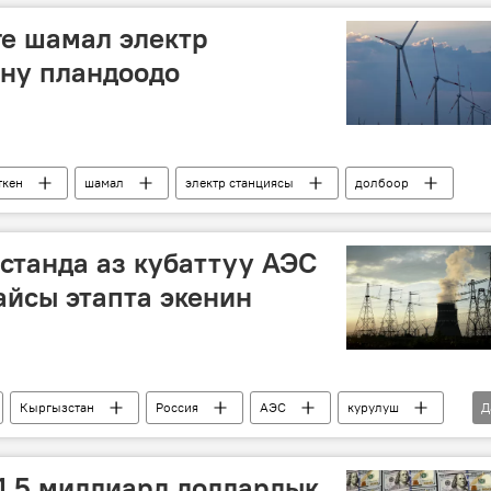
ге шамал электр
ну пландоодо
ткен
шамал
электр станциясы
долбоор
станда аз кубаттуу АЭС
айсы этапта экенин
Кыргызстан
Россия
АЭС
курулуш
Д
 1,5 миллиард долларлык