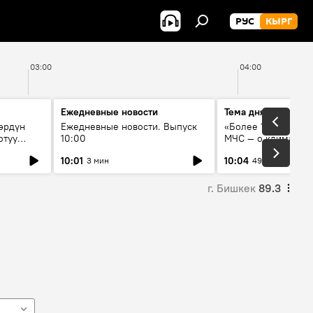
РУС
КЫРГ
03:00
04:00
Ежедневные новости
Тема дня
өрдүн
Ежедневные новости. Выпуск
«Более 1200 сёл в 
отуу
10:00
МЧС — о климате, 
системе оповещен
10:01
10:04
3 мин
49 мин
населения
г. Бишкек
89.3