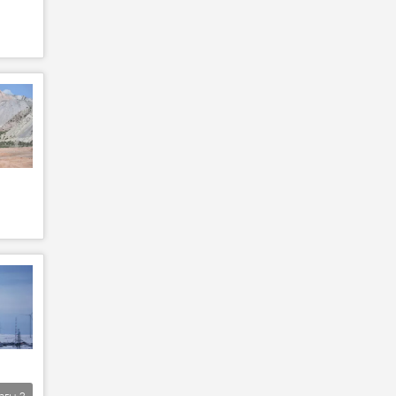
агы
2