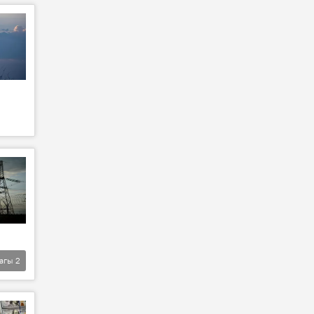
агы
2