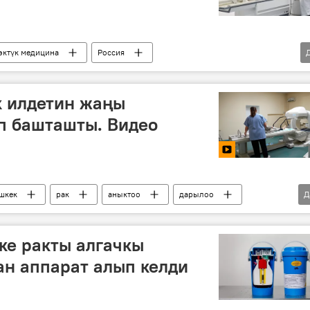
өктүк медицина
Россия
лык форум
к илдетин жаңы
п башташты. Видео
шкек
рак
аныктоо
дарылоо
Д
Онкология жана гематология боюнча улуттук борбору
ке ракты алгачкы
ан аппарат алып келди