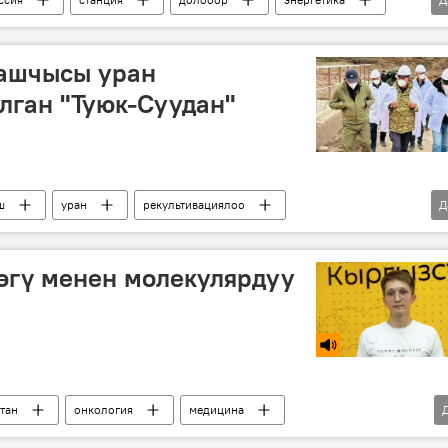
башчысы уран
лган "Туюк-Суудан"
ш
уран
рекультивациялоо
Д
тан
өгү менен молекулярдуу
тан
онкология
медицина