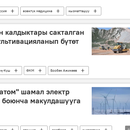
ссия
өзөктүк медицина
кызматташуу
н калдыктары сакталган
ультивацияланып бүтөт
ң-Куш
ӨКМ
Бообек Ажикеев
атом" шамал электр
у боюнча макулдашууга
ссия
станция
долбоор
энергетика
Д