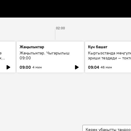
02:00
Жаңылыктар
Күн башат
е
Жаңылыктар. Чыгарылыш
Кыргызстанда мөңгүл
х
09:00
эриши тездеди — токт
мүмкүн эмеспи?
09:00
09:04
4 мин
46 мин
Керек убакытты тандоо