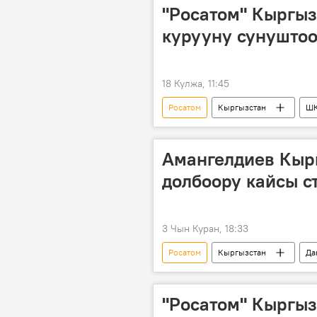
"Росатом" Кыргыз
курууну сунушто
18 Кулжа, 11:45
Росатом
Кыргызстан
Ш
Амангелдиев Кыр
долбоору кайсы с
3 Чын Куран, 18:33
Росатом
Кыргызстан
Да
"Росатом" Кыргыз