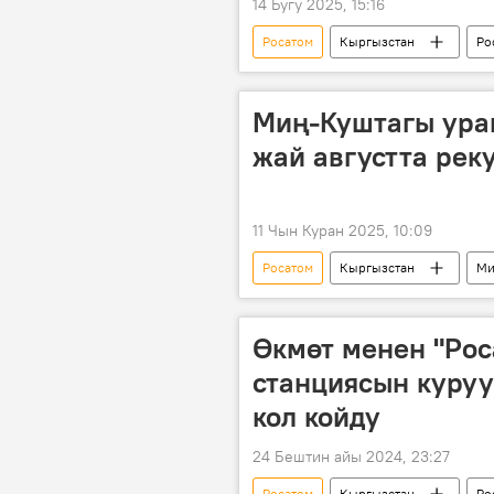
14 Бугу 2025, 15:16
Росатом
Кыргызстан
Ро
Миң-Куштагы ура
жай августта рек
11 Чын Куран 2025, 10:09
Росатом
Кыргызстан
Ми
Өкмөт менен "Рос
станциясын куру
кол койду
24 Бештин айы 2024, 23:27
Росатом
Кыргызстан
Ро