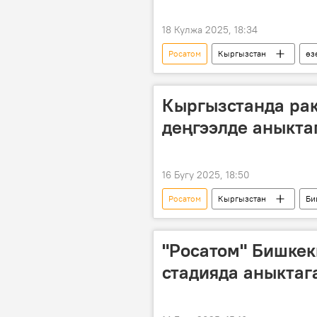
18 Кулжа 2025, 18:34
Росатом
Кыргызстан
өз
Петербургдагы эл аралык экономика
Кыргызстанда ра
деңгээлде аныкта
16 Бугу 2025, 18:50
Росатом
Кыргызстан
Би
мүмкүнчүлүк
Видео
"Росатом" Бишкек
стадияда аныктаг