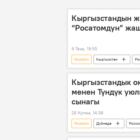
Кыргызстандын ж
“Росатомдун” жа
9 Теке, 19:55
Росатом
Кыргызстан
Ро
Кыргызстандык ок
менен Түндүк уюл
сынагы
26 Кулжа, 14:38
Росатом
Дүйнөдө
Росси
сынак
окуучу
сапа