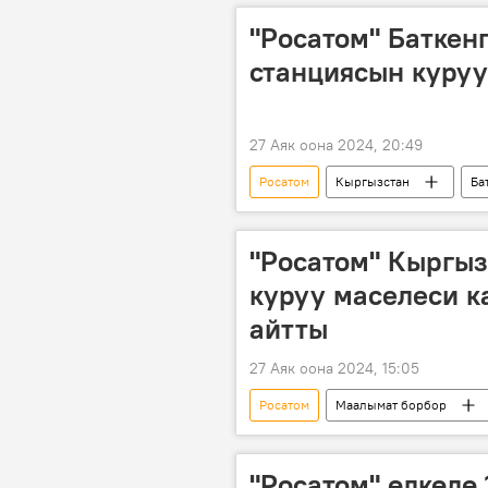
"Росатом" Баткен
станциясын куруу
27 Аяк оона 2024, 20:49
Росатом
Кыргызстан
Ба
"Росатом" Кыргыз
куруу маселеси к
айтты
27 Аяк оона 2024, 15:05
Росатом
Маалымат борбор
долбоор
энергетика
"Росатом" өлкөдө