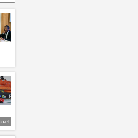
агы
4