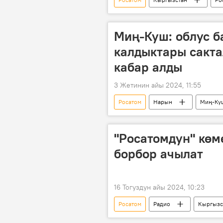
макулдашуу
кол коюу
Миң-Куш: облус 
калдыктары сакта
кабар алды
3 Жетинин айы 2024, 11:55
Росатом
Нарын
Миң-Ку
Алтынбек Эргешов
Кыргызс
"Росатомдун" көм
борбор ачылат
16 Тогуздун айы 2024, 10:23
Росатом
Радио
Кыргызс
Дүйшөнбек Нурдинов