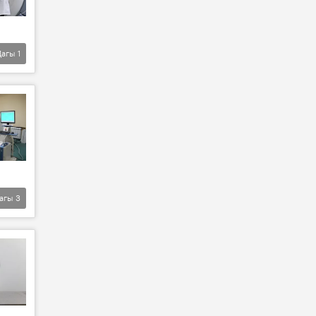
Дагы
1
агы
3