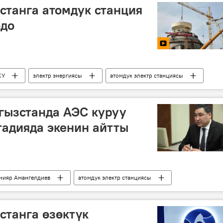
станга атомдук станция
одо
КУ
электр энергиясы
атомдук электр станциясы
гызстанда АЭС куруу
тадияда экенин айтты
нияр Амангелдиев
атомдук электр станциясы
станга өзөктүк