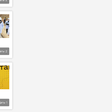
агы
2
Дагы
1