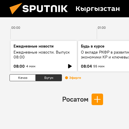
Кыргызстан
00:00
01:00
Ежедневные новости
Будь в курсе
Ежедневные новости. Выпуск
О вкладе РКФР в развити
08:00
экономики КР и ключевы
секторах до 2030 года
08:00
08:04
4 мин
55 мин
Кечээ
Бүгүн
Эфирге
Росатом