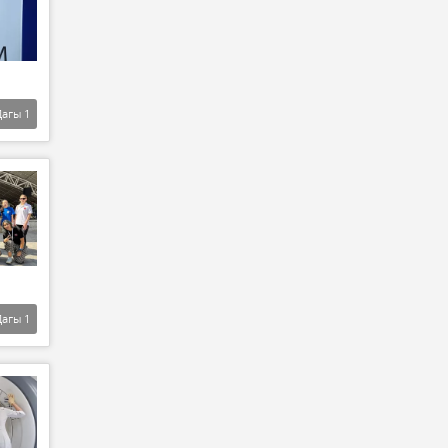
Дагы
1
Дагы
1