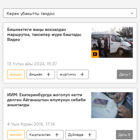
Керек убакытты тандоо
Бишкектеги жаңы вокзалдан
маршрутка, таксилер жүрө баштады.
Видео
13 Үчтүн айы 2024, 15:37
вокзал
Бишкек
жүргүнчү
Дагы
1
каттам
ИИМ: Екатеринбургда жоголуп кетти
делген Айганыштын өлүмүнүн себеби
аныкталды
4 Чын Куран 2016, 17:14
вокзал
Кыргызстан
Дүйнөдө
Дагы
5