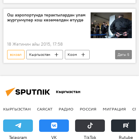
Коом
Жаңылыктар
Екатеринбург
экспертиза
Ош аэропортунда терактылардан улам
жүргүнчүлөр кош көзөмөлдөн өтүүдө
13 жаштагы Айганыш Канат кызы Екатеринбургда изделүүдө
18 Жетинин айы 2015, 17:58
вокзал
Кыргызстан
Коом
Дагы
5
Жаңылыктар
учак
текшерүү
көзөмөл
аэропорт
Кыргызстан
КЫРГЫЗСТАН
САЯСАТ
РАДИО
РОССИЯ
МИГРАЦИЯ
СП
Telegram
VK
ТikТоk
Rutube