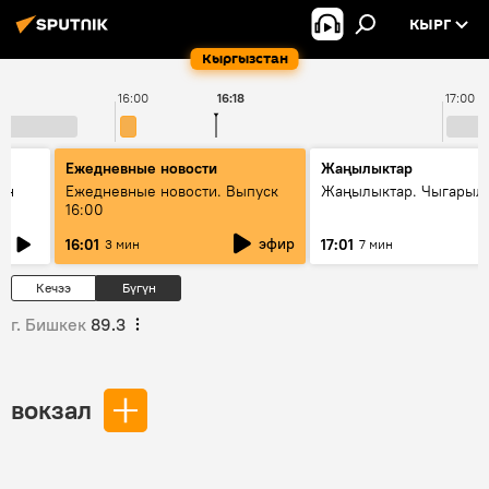
КЫРГ
Кыргызстан
16:00
16:18
17:00
Ежедневные новости
Жаңылыктар
ан
Ежедневные новости. Выпуск
Жаңылыктар. Чыгарыл
16:00
эфир
16:01
17:01
3 мин
7 мин
Кечээ
Бүгүн
г. Бишкек
89.3
вокзал