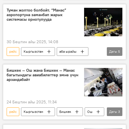
Чабуул
учак
Туман жолтоо болбойт. “Манас”
аэропортуна заманбап жарык
системасы орнотулууда
30 Бештин айы 2025, 14:08
рейс
Кыргызстан
аба ырайы
Дагы
5
туман
учак
Сүрөт
коопсуздук
жабдуу
Бишкек — Ош жана Бишкек — Манас
багытындагы авиабилеттер эмне үчүн
арзандабайт
24 Бештин айы 2025, 11:34
рейс
Кыргызстан
Бишкек
Ош
Дагы
3
Манас шаары
авиабилет
баа