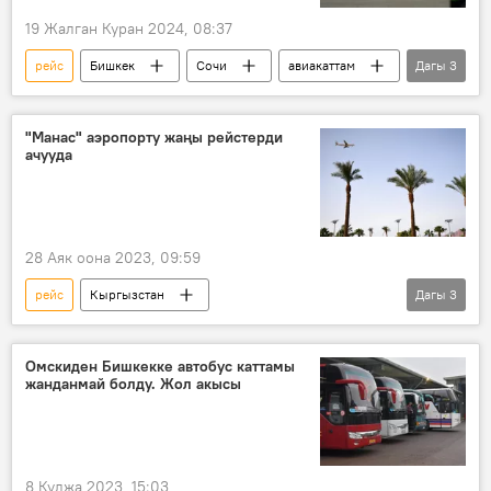
19 Жалган Куран 2024, 08:37
рейс
Бишкек
Сочи
авиакаттам
Дагы
3
учак
Кыргызстан
Россия
"Манас" аэропорту жаңы рейстерди
ачууда
28 Аяк оона 2023, 09:59
рейс
Кыргызстан
Дагы
3
"Манас" эл аралык аэропорту
Египет
Вьетнам
Омскиден Бишкекке автобус каттамы
жанданмай болду. Жол акысы
8 Кулжа 2023, 15:03