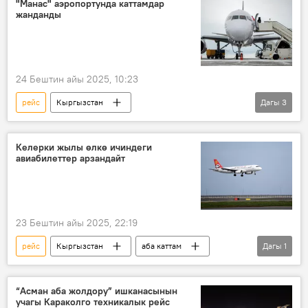
"Манас" аэропортунда каттамдар
жанданды
24 Бештин айы 2025, 10:23
рейс
Кыргызстан
Дагы
3
"Манас" эл аралык аэропорту
туман
каттам
Келерки жылы өлкө ичиндеги
авиабилеттер арзандайт
23 Бештин айы 2025, 22:19
рейс
Кыргызстан
аба каттам
Дагы
1
Садыр Жапаров
“Асман аба жолдору” ишканасынын
учагы Караколго техникалык рейс