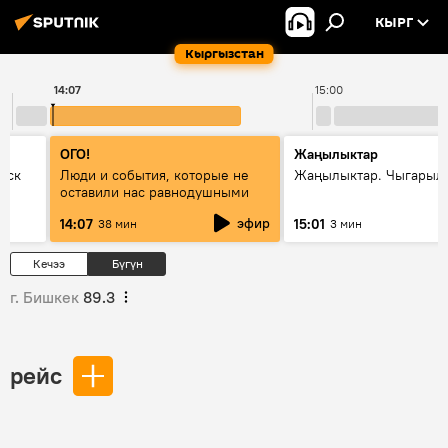
КЫРГ
Кыргызстан
14:07
15:00
ОГО!
Жаңылыктар
уск
Люди и события, которые не
Жаңылыктар. Чыгарыл
оставили нас равнодушными
эфир
14:07
15:01
38 мин
3 мин
Кечээ
Бүгүн
г. Бишкек
89.3
рейс