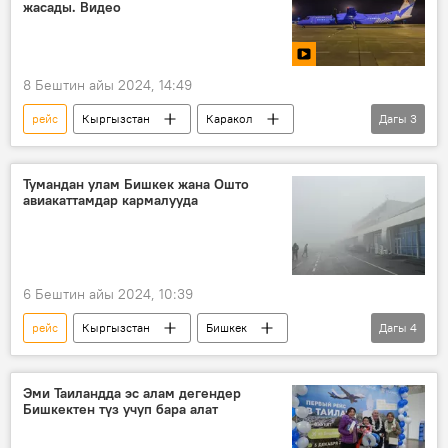
жасады. Видео
8 Бештин айы 2024, 14:49
рейс
Кыргызстан
Каракол
Дагы
3
аэропорт
техникалык регламент
Видео
Тумандан улам Бишкек жана Ошто
авиакаттамдар кармалууда
6 Бештин айы 2024, 10:39
рейс
Кыргызстан
Бишкек
Дагы
4
"Манас" эл аралык аэропорту
аба ырайы
туман
Сүрөт
Эми Таиландда эс алам дегендер
Бишкектен түз учуп бара алат