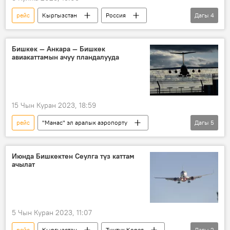
рейс
Кыргызстан
Россия
Дагы
4
Бишкек
Омск
автобус
каттам
Бишкек — Анкара — Бишкек
авиакаттамын ачуу пландалууда
15 Чын Куран 2023, 18:59
рейс
"Манас" эл аралык аэропорту
Дагы
5
Анкара
Бишкек
учак
авиакаттам
Түркия
Июнда Бишкектен Сеулга түз каттам
ачылат
5 Чын Куран 2023, 11:07
рейс
Кыргызстан
Түштүк Корея
Дагы
2