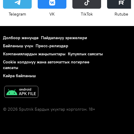
Telegram
VK
ТikТоk
Rutube
Долбоор жөнүндө
Пайдалануу эрежелери
Байланыш үчүн
Пресс-релиздер
Компаниялардын жаңылыктары
Купуялык саясаты
Cookie колдонуу жана автоматтык логирлөө
саясаты
Кайра байланыш
© 2026 Sputnik Бардык укуктар корголгон. 18+