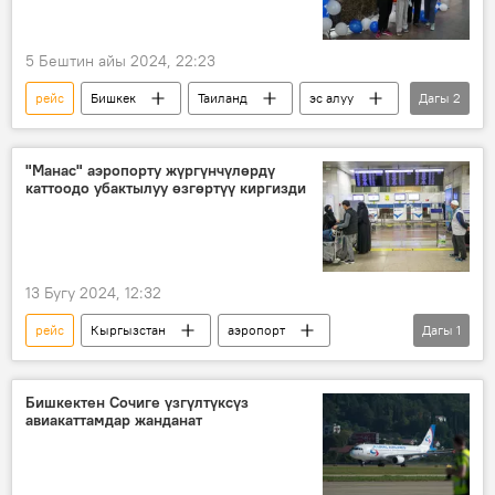
5 Бештин айы 2024, 22:23
рейс
Бишкек
Таиланд
эс алуу
Дагы
2
Кыргызстан
Сүрөт
"Манас" аэропорту жүргүнчүлөрдү
каттоодо убактылуу өзгөртүү киргизди
13 Бугу 2024, 12:32
рейс
Кыргызстан
аэропорт
Дагы
1
каттоо
Бишкектен Сочиге үзгүлтүксүз
авиакаттамдар жанданат