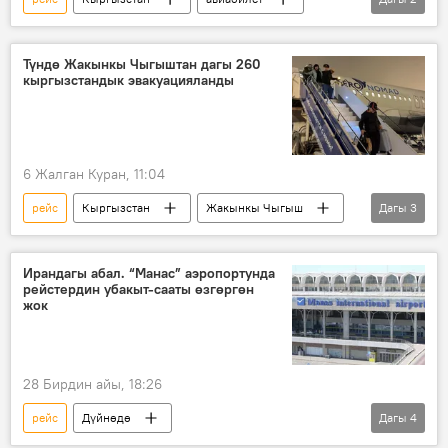
баа
Монополияга каршы жөнгө салуу боюнча мамлекеттик агенттик
Түндө Жакынкы Чыгыштан дагы 260
кыргызстандык эвакуацияланды
6 Жалган Куран, 11:04
рейс
Кыргызстан
Жакынкы Чыгыш
Дагы
3
эвакуация
Оман
ТИМ
Ирандагы абал. “Манас” аэропортунда
рейстердин убакыт-сааты өзгөргөн
жок
28 Бирдин айы, 18:26
рейс
Дүйнөдө
Дагы
4
"Манас" эл аралык аэропорту
Иран