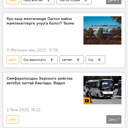
авиакаттам
"Манас" эл аралык аэропорту
Күз-кыш мезгилинде Оштон кайсы
мамлекеттерге учууга болот? Тизме
11 Жетинин айы 2022, 12:53
рейс
Ош аэропорту
каттам
Ош
Симферополдон Херсонго рейстик
автобус каттай баштады. Видео
2 Теке 2022, 18:22
рейс
Дагы
7
Россиянын Донбассты коргоо боюнча атайын операциясы