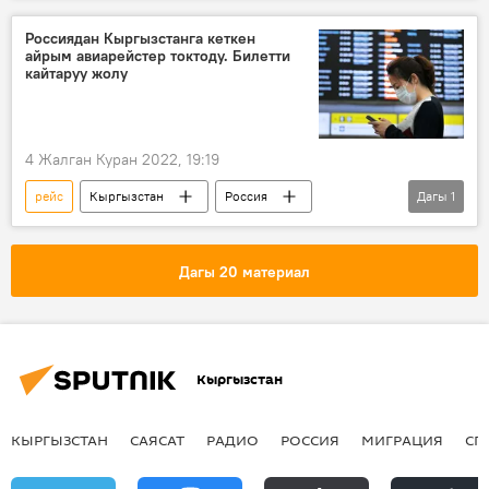
Россия
Крым
Херсон
Россиядан Кыргызстанга кеткен
айрым авиарейстер токтоду. Билетти
Видео
автобус
Симферополь
кайтаруу жолу
4 Жалган Куран 2022, 19:19
рейс
Кыргызстан
Россия
Дагы
1
авиабилет
Дагы 20 материал
Кыргызстан
КЫРГЫЗСТАН
САЯСАТ
РАДИО
РОССИЯ
МИГРАЦИЯ
СП