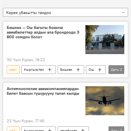
Керек убакытты тандоо
Бишкек — Ош багыты боюнча
авиабилеттер алдын ала брондоодо 3
800 сомдон болот
30 Чын Куран, 18:22
рейс
Кыргызстан
Бишкек
Ош
Дагы
2
авиабилет
баа
Антимонополия авиакомпаниялардан
билет баасын түшүрүүнү талап кылды
23 Чын Куран, 17:46
рейс
Кыргызстан
авиабилет
Дагы
2